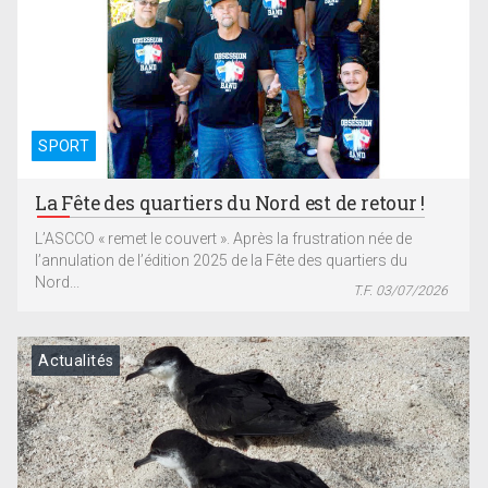
SPORT
La Fête des quartiers du Nord est de retour !
L’ASCCO « remet le couvert ». Après la frustration née de
l’annulation de l’édition 2025 de la Fête des quartiers du
Nord...
T.F. 03/07/2026
Actualités