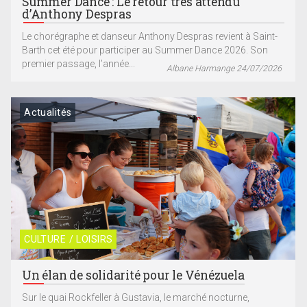
Summer Dance : Le retour très attendu
d’Anthony Despras
Le chorégraphe et danseur Anthony Despras revient à Saint-
Barth cet été pour participer au Summer Dance 2026. Son
premier passage, l’année...
Albane Harmange 24/07/2026
Actualités
CULTURE / LOISIRS
Un élan de solidarité pour le Vénézuela
Sur le quai Rockfeller à Gustavia, le marché nocturne,