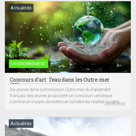
Actualités
ENVIRONNEMENT
Concours d’art : l’eau dans les Outre-mer
Dix jeunes de la commission Outre-mer du Parlement
français des jeunes proposent un concours artistique
comme un moyen de mettre en lumière les réalités locales...
03/04/2026
Actualités