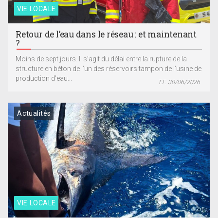
VIE LOCALE
Retour de l’eau dans le réseau : et maintenant
?
Moins de sept jours. Il s’agit du délai entre la rupture de la
structure en béton de l’un des réservoirs tampon de l’usine de
production d’eau...
T.F. 30/06/2026
Actualités
VIE LOCALE