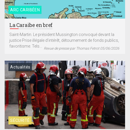
ARC CARIBÉEN
La Caraïbe en bref
Saint-Martin. Le président Mussington convoqué devant la
justice Prise illégale d’intérêt, détournement de fonds publics,
favoritisme. Tels...
Revue de presse par Thomas Fetrot 05/06/2026
Actualités
SÉCURITÉ