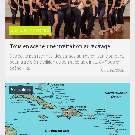
CULTURE / LOISIRS
Tous en scène, une invitation au voyage
Des petits pas rythmés, des valises qui roulent sur le parquet,
pour la troisième édition de son spectacle intitulé « Tous en
scène », la...
T.F. 09/06/2026
Actualités