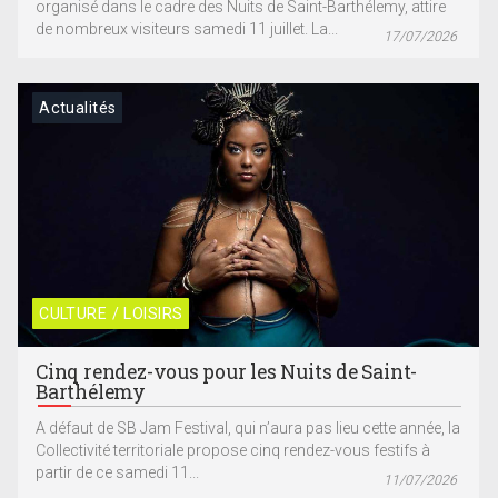
organisé dans le cadre des Nuits de Saint-Barthélemy, attire
de nombreux visiteurs samedi 11 juillet. La...
17/07/2026
Actualités
CULTURE / LOISIRS
Cinq rendez-vous pour les Nuits de Saint-
Barthélemy
A défaut de SB Jam Festival, qui n’aura pas lieu cette année, la
Collectivité territoriale propose cinq rendez-vous festifs à
partir de ce samedi 11...
11/07/2026