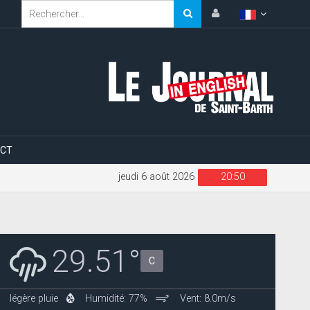
CT
jeudi 6 août 2026
20:50
29.51°
C
légère pluie
Humidité: 77%
Vent: 8.0m/s