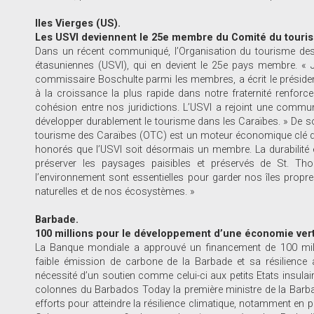
Iles Vierges (US).
Les USVI deviennent le 25e membre du Comité du touri
Dans un récent communiqué, l’Organisation du tourisme des C
étasuniennes (USVI), qui en devient le 25e pays membre. « J
commissaire Boschulte parmi les membres, a écrit le présiden
à la croissance la plus rapide dans notre fraternité renforce 
cohésion entre nos juridictions. L’USVI a rejoint une commun
développer durablement le tourisme dans les Caraïbes. » De so
tourisme des Caraïbes (OTC) est un moteur économique clé de
honorés que l’USVI soit désormais un membre. La durabilité 
préserver les paysages paisibles et préservés de St. Th
l’environnement sont essentielles pour garder nos îles propre
naturelles et de nos écosystèmes. »
Barbade.
100 millions pour le développement d’une économie ver
La Banque mondiale a approuvé un financement de 100 mill
faible émission de carbone de la Barbade et sa résilience 
nécessité d’un soutien comme celui-ci aux petits Etats insulai
colonnes du Barbados Today la première ministre de la Barbad
efforts pour atteindre la résilience climatique, notamment en po