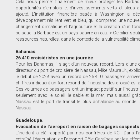
Cela nous permet finalement de mieux protéger les Barbadi
opportunités d’emplois et d’investissements verts et bleus a
ajouté. L’institution financière basée à Washington a dé
développement résilient vert et bleu, qui comprend une nouvelle 
changement climatique et l’agriculture et la création d’un fon
puisque la Barbade est un pays pauvre en eau. « Ce pilier souti
ressources naturelles, dans le contexte de la vulnérabilité c
Bahamas.
26.410 croisiéristes en une journée
Pour les Bahamas, il s’agit d’un nouveau record. Lors d’une c
directeur du port de croisière de Nassau, Mike Maura Jr., exp
le début de 2023 avec un record de 26.410 passagers arrivés 
chiffres indiquent un fort rebond de l’industrie des croisières,
Ces volumes de passagers ont un impact positif sur l’indust
seulement avec le soleil, le sable et la mer, mais aussi grâ
Nassau est le port de transit le plus achalandé au monde. »
Nassau.
Guadeloupe.
Evacuation de l’aéroport en raison de bagages suspects
L’incident a été rapporté par nos confrères de RCI. Dans 
entraîné l’évacuation de l’aéroport Pôle Caraïbes par les effec