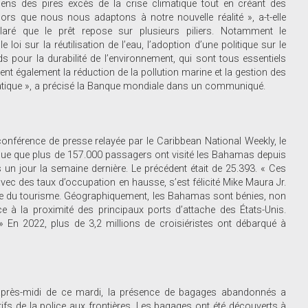
ens des pires excès de la crise climatique tout en créant des
lors que nous nous adaptons à notre nouvelle réalité », a-t-elle
claré que le prêt repose sur plusieurs piliers. Notamment le
loi sur la réutilisation de l’eau, l’adoption d’une politique sur le
ds pour la durabilité de l’environnement, qui sont tous essentiels
ent également la réduction de la pollution marine et la gestion des
limatique », a précisé la Banque mondiale dans un communiqué.
onférence de presse relayée par le Caribbean National Weekly, le
lique que plus de 157.000 passagers ont visité les Bahamas depuis
un jour la semaine dernière. Le précédent était de 25.393. « Ces
 avec des taux d’occupation en hausse, s’est félicité Mike Maura Jr.
rie du tourisme. Géographiquement, les Bahamas sont bénies, non
ce à la proximité des principaux ports d’attache des États-Unis.
 En 2022, plus de 3,2 millions de croisiéristes ont débarqué à
l’après-midi de ce mardi, la présence de bagages abandonnés a
tifs de la police aux frontières. Les bagages ont été découverts à