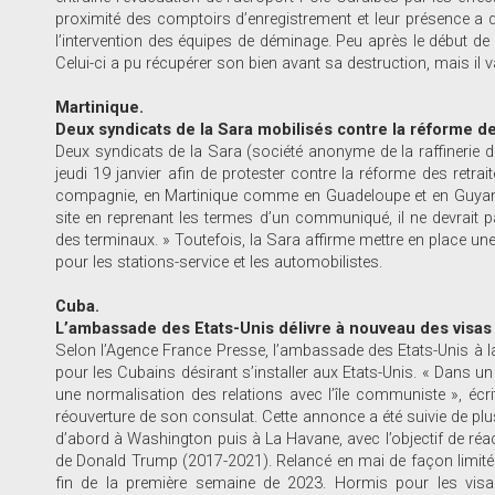
proximité des comptoirs d’enregistrement et leur présence a 
l’intervention des équipes de déminage. Peu après le début de l’
Celui-ci a pu récupérer son bien avant sa destruction, mais il
Martinique.
Deux syndicats de la Sara mobilisés contre la réforme de
Deux syndicats de la Sara (société anonyme de la raffinerie d
jeudi 19 janvier afin de protester contre la réforme des retra
compagnie, en Martinique comme en Guadeloupe et en Guyane.
site en reprenant les termes d’un communiqué, il ne devrait pas
des terminaux. » Toutefois, la Sara affirme mettre en place u
pour les stations-service et les automobilistes.
Cuba.
L’ambassade des Etats-Unis délivre à nouveau des visas
Selon l’Agence France Presse, l’ambassade des Etats-Unis à la 
pour les Cubains désirant s’installer aux Etats-Unis. « Dans 
une normalisation des relations avec l’île communiste », écr
réouverture de son consulat. Cette annonce a été suivie de pl
d’abord à Washington puis à La Havane, avec l’objectif de ré
de Donald Trump (2017-2021). Relancé en mai de façon limitée
fin de la première semaine de 2023. Hormis pour les visas