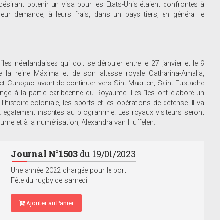
sirant obtenir un visa pour les Etats-Unis étaient confrontés à
 leur demande, à leurs frais, dans un pays tiers, en général le
les néerlandaises qui doit se dérouler entre le 27 janvier et le 9
e la reine Máxima et de son altesse royale Catharina-Amalia,
 et Curaçao avant de continuer vers Sint-Maarten, Saint-Eustache
ange à la partie caribéenne du Royaume. Les îles ont élaboré un
’histoire coloniale, les sports et les opérations de défense. Il va
t également inscrites au programme. Les royaux visiteurs seront
aume et à la numérisation, Alexandra van Huffelen.
Journal N°1503
du 19/01/2023
Une année 2022 chargée pour le port
Fête du rugby ce samedi
Ajouter au Panier