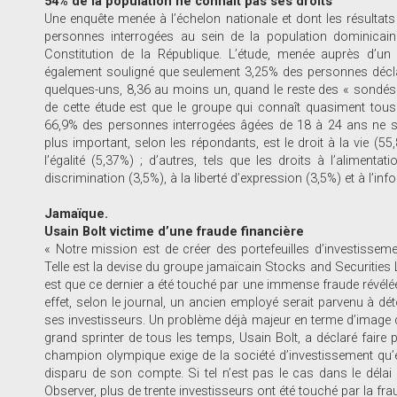
54% de la population ne connait pas ses droits
Une enquête menée à l’échelon nationale et dont les résultat
personnes interrogées au sein de la population dominicain
Constitution de la République. L’étude, menée auprès d’un
également souligné que seulement 3,25% des personnes déclar
quelques-uns, 8,36 au moins un, quand le reste des « sondés
de cette étude est que le groupe qui connaît quasiment tous
66,9% des personnes interrogées âgées de 18 à 24 ans ne son
plus important, selon les répondants, est le droit à la vie (55,
l’égalité (5,37%) ; d’autres, tels que les droits à l’alimenta
discrimination (3,5%), à la liberté d’expression (3,5%) et à l’i
Jamaïque.
Usain Bolt victime d’une fraude financière
« Notre mission est de créer des portefeuilles d’investisseme
Telle est la devise du groupe jamaïcain Stocks and Securities Li
est que ce dernier a été touché par une immense fraude révél
effet, selon le journal, un ancien employé serait parvenu à dé
ses investisseurs. Un problème déjà majeur en terme d’image 
grand sprinter de tous les temps, Usain Bolt, a déclaré faire pa
champion olympique exige de la société d’investissement qu’ell
disparu de son compte. Si tel n’est pas le cas dans le délai 
Observer, plus de trente investisseurs ont été touché par la fra