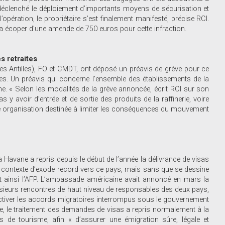
déclenché le déploiement d’importants moyens de sécurisation et
opération, le propriétaire s’est finalement manifesté, précise RCI.
 va écoper d’une amende de 750 euros pour cette infraction.
s retraites
es Antilles), FO et CMDT, ont déposé un préavis de grève pour ce
ites. Un préavis qui concerne l’ensemble des établissements de la
 « Selon les modalités de la grève annoncée, écrit RCI sur son
 y avoir d’entrée et de sortie des produits de la raffinerie, voire
ne organisation destinée à limiter les conséquences du mouvement
Havane a repris depuis le début de l’année la délivrance de visas
un contexte d’exode record vers ce pays, mais sans que se dessine
it ainsi l’AFP. L’ambassade américaine avait annoncé en mars la
usieurs rencontres de haut niveau de responsables des deux pays,
activer les accords migratoires interrompus sous le gouvernement
, le traitement des demandes de visas a repris normalement à la
 de tourisme, afin « d’assurer une émigration sûre, légale et