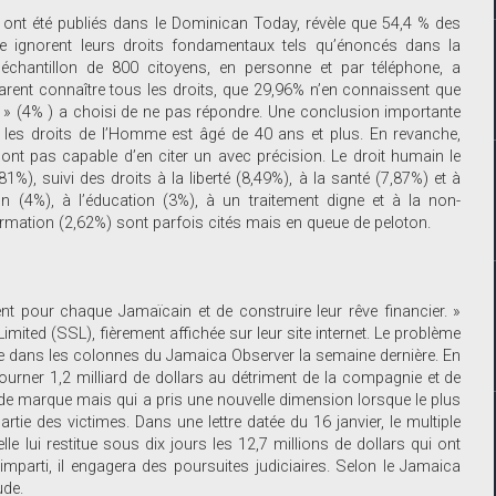
s ont été publiés dans le Dominican Today, révèle que 54,4 % des
e ignorent leurs droits fondamentaux tels qu’énoncés dans la
 échantillon de 800 citoyens, en personne et par téléphone, a
ent connaître tous les droits, que 29,96% n’en connaissent que
 » (4% ) a choisi de ne pas répondre. Une conclusion importante
 les droits de l’Homme est âgé de 40 ans et plus. En revanche,
t pas capable d’en citer un avec précision. Le droit humain le
81%), suivi des droits à la liberté (8,49%), à la santé (7,87%) et à
tion (4%), à l’éducation (3%), à un traitement digne et à la non-
nformation (2,62%) sont parfois cités mais en queue de peloton.
nt pour chaque Jamaïcain et de construire leur rêve financier. »
mited (SSL), fièrement affichée sur leur site internet. Le problème
ée dans les colonnes du Jamaica Observer la semaine dernière. En
tourner 1,2 milliard de dollars au détriment de la compagnie et de
de marque mais qui a pris une nouvelle dimension lorsque le plus
rtie des victimes. Dans une lettre datée du 16 janvier, le multiple
e lui restitue sous dix jours les 12,7 millions de dollars qui ont
imparti, il engagera des poursuites judiciaires. Selon le Jamaica
ude.