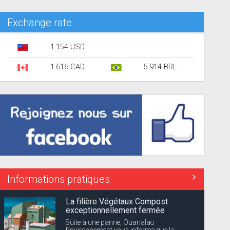
Exchange rate
1.154 USD
1.616 CAD
5.914 BRL
Informations pratiques
La filière Végétaux Compost
exceptionnellement fermée
Suite à une panne, Ouanalao
Environnement vous informe que la...