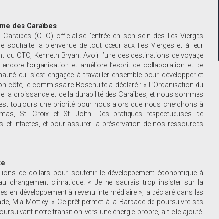
sme des Caraïbes
araïbes (CTO) officialise l’entrée en son sein des Iles Vierges
e souhaite la bienvenue de tout cœur aux Iles Vierges et à leur
t du CTO, Kenneth Bryan. Avoir l’une des destinations de voyage
encore l’organisation et améliore l’esprit de collaboration et de
auté qui s’est engagée à travailler ensemble pour développer et
n côté, le commissaire Boschulte a déclaré : « L’Organisation du
 la croissance et de la durabilité des Caraïbes, et nous sommes
est toujours une priorité pour nous alors que nous cherchons à
omas, St. Croix et St. John. Des pratiques respectueuses de
s et intactes, et pour assurer la préservation de nos ressources
te
ions de dollars pour soutenir le développement économique à
au changement climatique. « Je ne saurais trop insister sur la
res en développement à revenu intermédiaire », a déclaré dans les
e, Mia Mottley. « Ce prêt permet à la Barbade de poursuivre ses
ursuivant notre transition vers une énergie propre, a-t-elle ajouté.