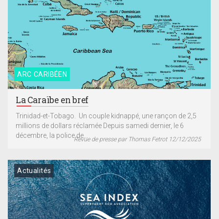
ARC CARIBÉEN
La Caraïbe en bref
Trinidad-et-Tobago. Un couple kidnappé, une rançon de 2,5
millions de dollars réclamée Depuis samedi dernier, le 6
décembre, la police de...
Revue de presse par Thomas Fetrot 12/12/2025
Actualités