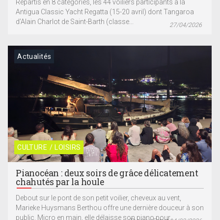
Répartis en 8 catégories, les 44 voiliers participants à la
Antigua Classic Yacht Regatta (15-20 avril) dont Tangaroa
d’Alain Charlot de Saint-Barth (classe...
27/04/2026
Actualités
CULTURE / LOISIRS
Pianocéan : deux soirs de grâce délicatement
chahutés par la houle
Debout sur le pont de son petit voilier, cheveux au vent,
Marieke Huysmans Berthou offre une dernière douceur à son
public. Micro en main, elle délaisse son piano pour...