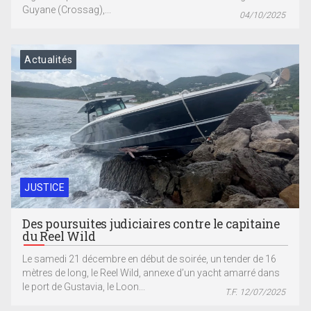
Guyane (Crossag),...
04/10/2025
Actualités
JUSTICE
Des poursuites judiciaires contre le capitaine
du Reel Wild
Le samedi 21 décembre en début de soirée, un tender de 16
mètres de long, le Reel Wild, annexe d’un yacht amarré dans
le port de Gustavia, le Loon...
T.F. 12/07/2025