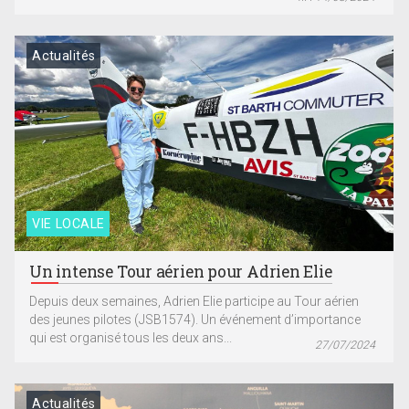
Actualités
VIE LOCALE
Un intense Tour aérien pour Adrien Elie
Depuis deux semaines, Adrien Elie participe au Tour aérien
des jeunes pilotes (JSB1574). Un événement d’importance
qui est organisé tous les deux ans...
27/07/2024
Actualités