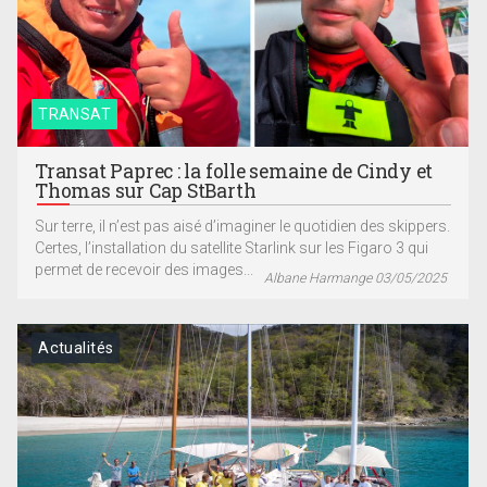
TRANSAT
Transat Paprec : la folle semaine de Cindy et
Thomas sur Cap StBarth
Sur terre, il n’est pas aisé d’imaginer le quotidien des skippers.
Certes, l’installation du satellite Starlink sur les Figaro 3 qui
permet de recevoir des images...
Albane Harmange 03/05/2025
Actualités