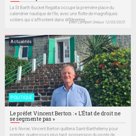
La St Barth Bucket Regatta occupe la première place du
calendrier nautique de l'île, avec une flotte de magnifiques
voiliers qui s'affrontent dans différentes...
Ellen Lampert Gréaux 12/03/2025
Actualités
POLITIQUE
Le préfet Vincent Berton : « L’État de droit ne
se segmente pas »
Le 6 février, Vincent Berton quittera Saint-Barthélemy pour
prendre, quatre jours plus tard, possession du poste de