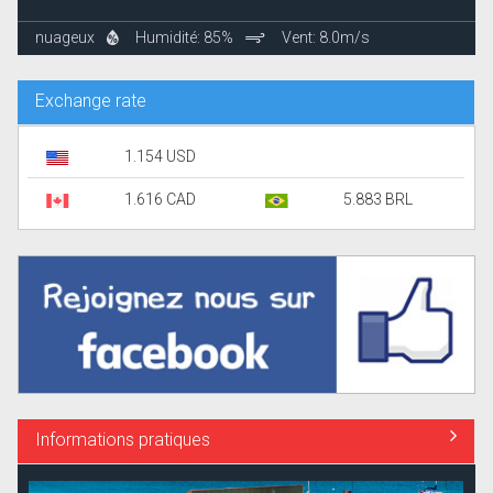
nuageux
Humidité: 85%
Vent: 8.0m/s
Exchange rate
1.154 USD
1.616 CAD
5.883 BRL
Informations pratiques