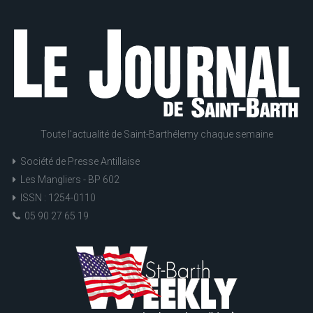
Toute l'actualité de Saint-Barthélemy chaque semaine
Société de Presse Antillaise
Les Mangliers - BP 602
ISSN : 1254-0110
05 90 27 65 19