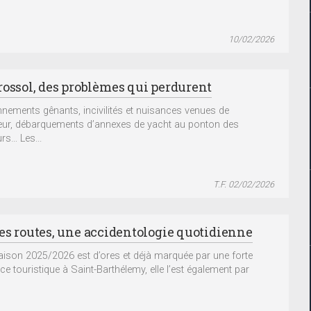
10/02/2026
rossol, des problèmes qui perdurent
nnements gênants, incivilités et nuisances venues de
rieur, débarquements d’annexes de yacht au ponton des
rs… Les...
T.F. 02/02/2026
les routes, une accidentologie quotidienne
saison 2025/2026 est d’ores et déjà marquée par une forte
ce touristique à Saint-Barthélemy, elle l’est également par