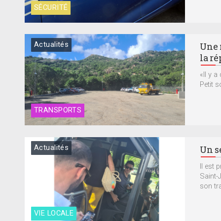
SÉCURITÉ
Actualités
Une n
la ré
«Il y 
Petit s
TRANSPORTS
Actualités
Un s
Il est
Saint-
son tr
VIE LOCALE