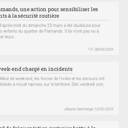
amands, une action pour sensibiliser les
ts à la sécurité routière
 d’après-midi du dimanche 23 mars a été studieuse pour
ns enfants du quartier de Flamands. S’ils n’ont pas eu à
r leurs...
T.F. 28/03/2025
eek-end chargé en incidents
début de week-end, les forces de l'ordre et les secours ont
ilisés à moult reprises sur le territoire. Dès vendredi soir,
Albane Harmange 15/02/2025