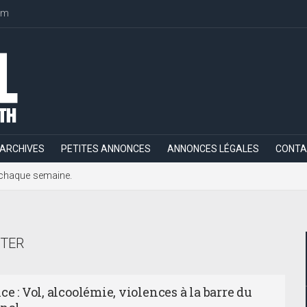
om
ARCHIVES
PETITES ANNONCES
ANNONCES LÉGALES
CONTA
h, chaque semaine.
TER
ce : Vol, alcoolémie, violences à la barre du