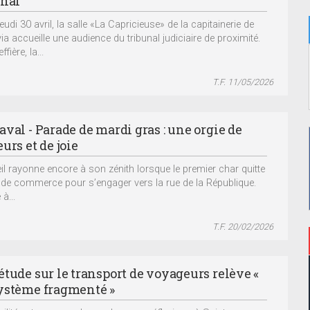
unal
eudi 30 avril, la salle «La Capricieuse» de la capitainerie de
ia accueille une audience du tribunal judiciaire de proximité.
fière, la...
T.F. 11/05/2026
val - Parade de mardi gras : une orgie de
urs et de joie
eil rayonne encore à son zénith lorsque le premier char quitte
t de commerce pour s’engager vers la rue de la République.
à...
T.F. 20/02/2026
étude sur le transport de voyageurs relève «
ystème fragmenté »