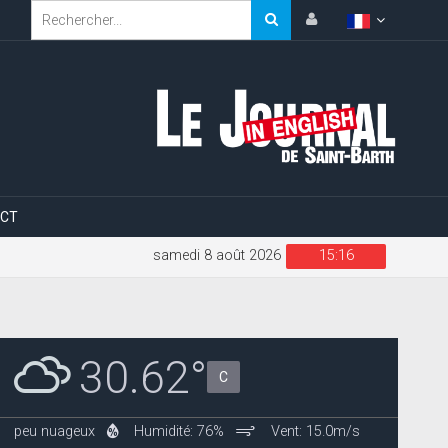
CT
samedi 8 août 2026
15:16
30.62°
C
peu nuageux
Humidité: 76%
Vent: 15.0m/s