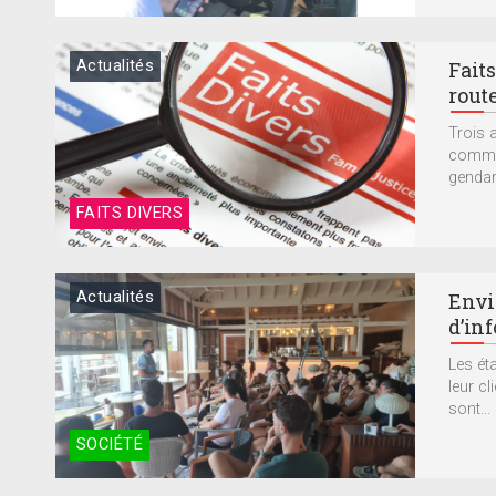
Actualités
Faits
route.
Trois 
commen
gendar
FAITS DIVERS
Actualités
Envi
d’in
Les ét
leur cl
sont...
SOCIÉTÉ