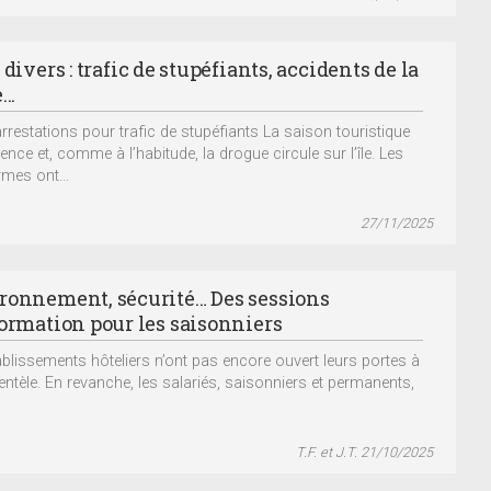
 divers : trafic de stupéfiants, accidents de la
..
arrestations pour trafic de stupéfiants La saison touristique
ce et, comme à l’habitude, la drogue circule sur l’île. Les
mes ont...
27/11/2025
ronnement, sécurité… Des sessions
formation pour les saisonniers
ablissements hôteliers n’ont pas encore ouvert leurs portes à
ientèle. En revanche, les salariés, saisonniers et permanents,
T.F. et J.T. 21/10/2025