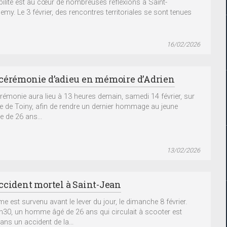
ilité est au cœur de nombreuses réflexions à Saint-
emy. Le 3 février, des rencontres territoriales se sont tenues
16/02/2026
cérémonie d’adieu en mémoire d’Adrien
rémonie aura lieu à 13 heures demain, samedi 14 février, sur
ge de Toiny, afin de rendre un dernier hommage au jeune
de 26 ans...
13/02/2026
ccident mortel à Saint-Jean
me est survenu avant le lever du jour, le dimanche 8 février.
h30, un homme âgé de 26 ans qui circulait à scooter est
ans un accident de la...