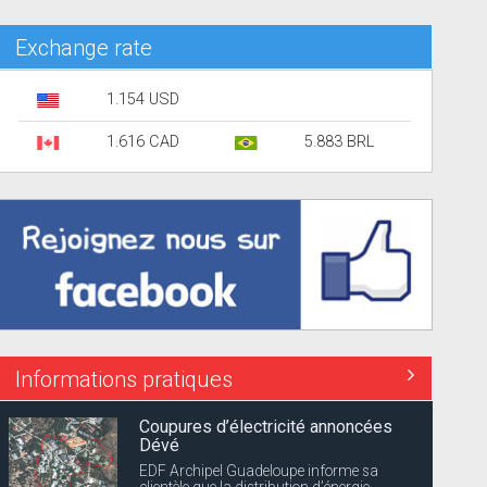
Exchange rate
1.154 USD
1.616 CAD
5.883 BRL
Informations pratiques
Coupures d’électricité annoncées
Dévé
EDF Archipel Guadeloupe informe sa
clientèle que la distribution d’énergie...