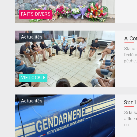
FAITS DIVERS
Actualités
A Co
Statio
l’exté
pêcheu
VIE LOCALE
Actualités
Sur 
Si la 
affluen
un...