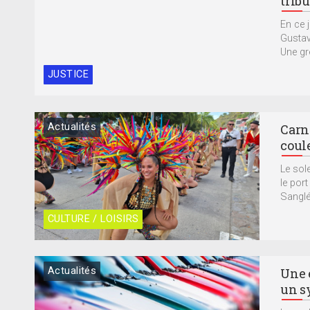
trib
En ce j
Gustav
Une gref
JUSTICE
Actualités
Carna
coule
Le sol
le por
Sanglé 
CULTURE / LOISIRS
Actualités
Une 
un s