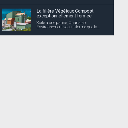
La filière Végétaux Compost
exceptionnellement fermée
Suite à une panne, Ouanalao
Environnement vous informe que la...