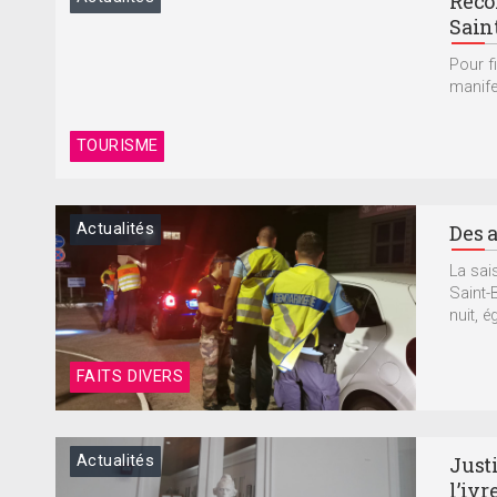
Recor
Sain
Pour f
manife
TOURISME
Actualités
Des a
La sai
Saint-
nuit, é
FAITS DIVERS
Actualités
Justi
l’ivr