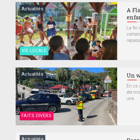
Actualités
A Fl
enfan
La fin
certai
repasse
VIE LOCALE
Actualités
Un w
En ce 
été mob
une...
FAITS DIVERS
Actualités