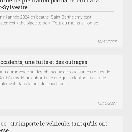
d de fréquentation portuaire battu à la
t-Sylvestre
inir l’année 2024 en beauté, Saint-Barthélemy était
stement « the place to be ». Tout du moins si l’on se...
10/01/2025
ccidents, une fuite et des outrages
son commence sur les chapeaux de roue sur les routes de
Barthélemy. Et aux abords de quelques établissements de
galement. Dans la nuit du jeudi 5 au...
13/12/2024
ce - Qu’importe le véhicule, tant qu’ils ont
esse