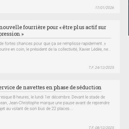
17/01/2026
ouvelle fourrière pour « être plus actif sur
pression »
a de fortes chances pour que ça se remplisse rapidement. »
ourire en coin, le président de la collectivité, Xavier Lédée, ne...
T.F. 24/12/2025
ervice de navettes en phase de séduction
 presque 8 heures, le lundi 1er décembre. Devant le stade de
Jean, Jean-Christophe marque une pause avant de reprendre
ajet au volant de son bus de 22 places....
T.F. 08/12/2025