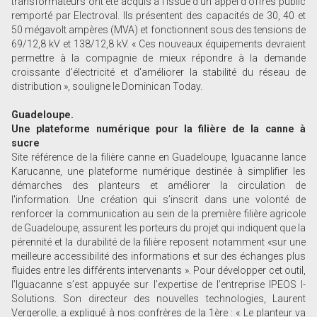
transformateurs ont été acquis à l'issue d'un appel d'offres public
remporté par Electroval. Ils présentent des capacités de 30, 40 et
50 mégavolt ampères (MVA) et fonctionnent sous des tensions de
69/12,8 kV et 138/12,8 kV. « Ces nouveaux équipements devraient
permettre à la compagnie de mieux répondre à la demande
croissante d'électricité et d'améliorer la stabilité du réseau de
distribution », souligne le Dominican Today.
Guadeloupe.
Une plateforme numérique pour la filière de la canne à
sucre
Site référence de la filière canne en Guadeloupe, Iguacanne lance
Karucanne, une plateforme numérique destinée à simplifier les
démarches des planteurs et améliorer la circulation de
l'information. Une création qui s’inscrit dans une volonté de
renforcer la communication au sein de la première filière agricole
de Guadeloupe, assurent les porteurs du projet qui indiquent que la
pérennité et la durabilité de la filière reposent notamment «sur une
meilleure accessibilité des informations et sur des échanges plus
fluides entre les différents intervenants ». Pour développer cet outil,
l’Iguacanne s’est appuyée sur l’expertise de l’entreprise IPEOS I-
Solutions. Son directeur des nouvelles technologies, Laurent
Vergerolle, a expliqué à nos confrères de la 1ère : « Le planteur va