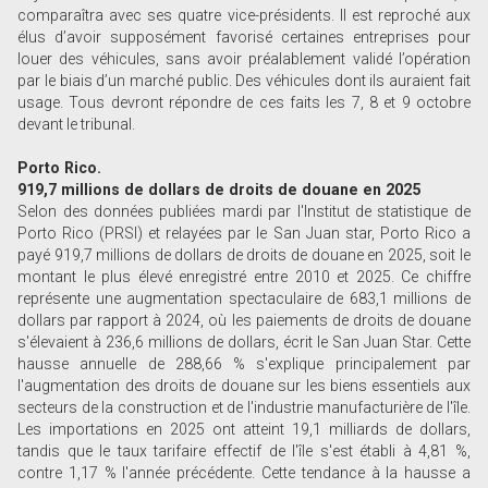
comparaîtra avec ses quatre vice-présidents. Il est reproché aux
élus d’avoir supposément favorisé certaines entreprises pour
louer des véhicules, sans avoir préalablement validé l’opération
par le biais d’un marché public. Des véhicules dont ils auraient fait
usage. Tous devront répondre de ces faits les 7, 8 et 9 octobre
devant le tribunal.
Porto Rico.
919,7 millions de dollars de droits de douane en 2025
Selon des données publiées mardi par l'Institut de statistique de
Porto Rico (PRSI) et relayées par le San Juan star, Porto Rico a
payé 919,7 millions de dollars de droits de douane en 2025, soit le
montant le plus élevé enregistré entre 2010 et 2025. Ce chiffre
représente une augmentation spectaculaire de 683,1 millions de
dollars par rapport à 2024, où les paiements de droits de douane
s'élevaient à 236,6 millions de dollars, écrit le San Juan Star. Cette
hausse annuelle de 288,66 % s'explique principalement par
l'augmentation des droits de douane sur les biens essentiels aux
secteurs de la construction et de l'industrie manufacturière de l'île.
Les importations en 2025 ont atteint 19,1 milliards de dollars,
tandis que le taux tarifaire effectif de l'île s'est établi à 4,81 %,
contre 1,17 % l'année précédente. Cette tendance à la hausse a