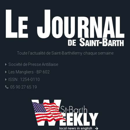
Toute l'actualité de Saint-Barthélemy chaque semaine
Société de Presse Antillaise
Les Mangliers - BP 602
ISSN : 1254-0110
05 90 27 65 19