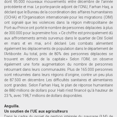
dont 95.000 nouveaux mouvements entre décembre de l'année
précédente et mai. Le porte-parole adjoint de l'ONU, Farhan Haq, a
déclaré que le Bureau de la coordination des affaires humanitaires
(OCHA) et l'Organisation internationale pour les migrations (OIM)
ont signalé que les violences dans la région métropolitaine de
Port-au-Prince ont porté le nombre de personnes déplacées à plus
de 300.000 pour la première fois. « Ce chiffre est principalement dû
aux affrontements armés survenus dans le quartier de Cité Soleil
en mars et en mai, a-t-il déclaré. Les combats alimentent
également les déplacements de population dans le département de
l'Artibonite. Au total, près de 80% des personnes déplacées se
trouvent en dehors de la capitale.» Selon l'OIM, on observe
également une forte augmentation du nombre de personnes
retournant dans leurs communautés. Plus de 165.000 personnes
sont retournées dans leurs régions d'origine, contre un peu plus
de 87.500 en décembre. Les difficultés sanitaires et alimentaires
sont grandes. Selon Farhan Haq, le plan de réponse humanitaire
de 880 millions de dollars pour Haïti n'est financé qu'à hauteur de
23 %, avec 198,7 millions de dollars disponibles.
Anguilla.
Un soutien de l’UE aux agriculteurs
Dans le cadre du projet de gestion intégrée du paysage (ILM) de