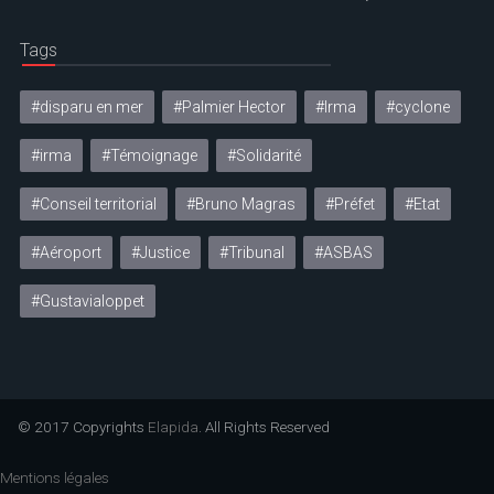
Tags
#disparu en mer
#Palmier Hector
#Irma
#cyclone
#irma
#Témoignage
#Solidarité
#Conseil territorial
#Bruno Magras
#Préfet
#Etat
#Aéroport
#Justice
#Tribunal
#ASBAS
#Gustavialoppet
© 2017 Copyrights
Elapida
. All Rights Reserved
Mentions légales