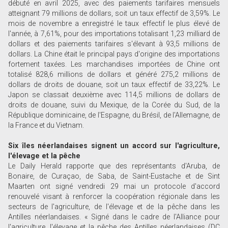
débuté en avril 2025, avec des paiements tarifaires mensuels
atteignant 79 millions de dollars, soit un taux effectif de 3,59%. Le
mois de novembre a enregistré le taux effectif le plus élevé de
l'année, à 7,61%, pour des importations totalisant 1,23 milliard de
dollars et des paiements tarifaires s'élevant à 93,5 millions de
dollars. La Chine était le principal pays d'origine des importations
fortement taxées. Les marchandises importées de Chine ont
totalisé 828,6 millions de dollars et généré 275,2 millions de
dollars de droits de douane, soit un taux effectif de 33,22%. Le
Japon se classait deuxième avec 114,5 millions de dollars de
droits de douane, suivi du Mexique, de la Corée du Sud, de la
République dominicaine, de l'Espagne, du Brésil, de l'Allemagne, de
la France et du Vietnam.
Six îles néerlandaises signent un accord sur l'agriculture,
l'élevage et la pêche
Le Daily Herald rapporte que des représentants d'Aruba, de
Bonaire, de Curaçao, de Saba, de Saint-Eustache et de Sint
Maarten ont signé vendredi 29 mai un protocole d'accord
renouvelé visant à renforcer la coopération régionale dans les
secteurs de l'agriculture, de l'élevage et de la pêche dans les
Antilles néerlandaises. « Signé dans le cadre de l'Alliance pour
l'agriculture, l'élevage et la pêche des Antilles néerlandaises (DC