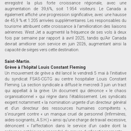
enregistré la plus forte croissance régionale, avec une
augmentation de 39,6%, soit 1.954 visiteurs. Le Canada a
également affiché une progression significative, avec une hausse
de 45,9 % et 1.205 arrivées supplémentaires. Les responsables du
tourisme attribuent cette croissance à l'amélioration des liaisons
aériennes. West Jet a augmenté la fréquence de ses vols à deux
fois par semaine par rapport à avril 2025, tandis qu'Air Canada
devrait améliorer son service en juin 2026, augmentant ainsi la
capacité de sièges vers cette destination.
Saint-Martin.
Grève à l’hôpital Louis Constant Fleming
Un mouvement de grève a été lancé le vendredi 5 mai à l'initiative
du syndicat FSAS-CGTG au centre hospitalier Louis Constant
Fleming. La section syndicale a diffusé le mercredi 3 juin un tract
qui appellait à la grève. Un document qui dénonce « le chaos
organisationnel » qui règne dans l’établissement. Les syndicats
exigent notamment « la nomination urgente d'un directeur général
et d'un directeur des ressources humaines compétents »,
s’insurgent contre « un manque cruel de personnel (Infirmières,
aides-soignants, A.S.H.) » ainsi qu’une charge de travail excessive,
dénoncent « l'affectation dans le service d'un cadre dont la