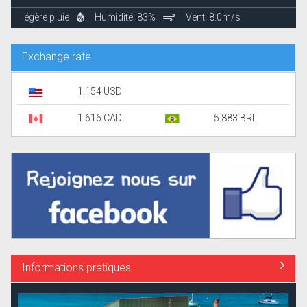
légère pluie
Humidité: 83%
Vent: 8.0m/s
Exchange rate
1.154 USD
1.616 CAD
5.883 BRL
Informations pratiques