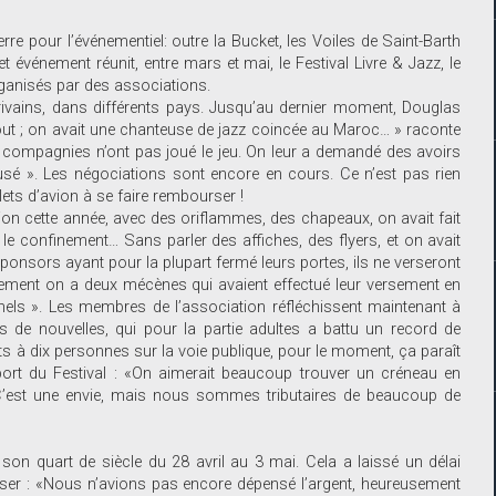
re pour l’événementiel: outre la Bucket, les Voiles de Saint-Barth
t événement réunit, entre mars et mai, le Festival Livre & Jazz, le
organisés par des associations.
ivains, dans différents pays. Jusqu’au dernier moment, Douglas
tout ; on avait une chanteuse de jazz coincée au Maroc… » raconte
es compagnies n’ont pas joué le jeu. On leur a demandé des avoirs
refusé ». Les négociations sont encore en cours. Ce n’est pas rien
illets d’avion à se faire rembourser !
ation cette année, avec des oriflammes, des chapeaux, on avait fait
le confinement… Sans parler des affiches, des flyers, et on avait
sponsors ayant pour la plupart fermé leurs portes, ils ne verseront
ment on a deux mécènes qui avaient effectué leur versement en
els ». Les membres de l’association réfléchissent maintenant à
 de nouvelles, qui pour la partie adultes a battu un record de
ts à dix personnes sur la voie publique, pour le moment, ça paraît
port du Festival : «On aimerait beaucoup trouver un créneau en
C’est une envie, mais nous sommes tributaires de beaucoup de
r son quart de siècle du 28 avril au 3 mai. Cela a laissé un délai
iser : «Nous n’avions pas encore dépensé l’argent, heureusement