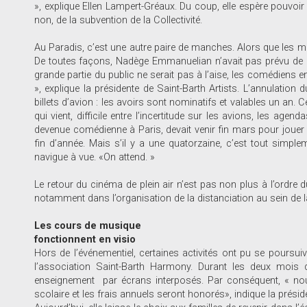
», explique Ellen Lampert-Gréaux. Du coup, elle espère pouvoir 
non, de la subvention de la Collectivité.
Au Paradis, c’est une autre paire de manches. Alors que les mus
De toutes façons, Nadège Emmanuelian n’avait pas prévu de r
grande partie du public ne serait pas à l’aise, les comédiens e
», explique la présidente de Saint-Barth Artists. L’annulation 
billets d’avion : les avoirs sont nominatifs et valables un an. C
qui vient, difficile entre l’incertitude sur les avions, les a
devenue comédienne à Paris, devait venir fin mars pour jouer un
fin d’année. Mais s’il y a une quatorzaine, c’est tout si
navigue à vue. «On attend. »
Le retour du cinéma de plein air n’est pas non plus à l’ordre d
notamment dans l’organisation de la distanciation au sein de la
Les cours de musique
fonctionnent en visio
Hors de l’événementiel, certaines activités ont pu se poursu
l’association Saint-Barth Harmony. Durant les deux mois d
enseignement par écrans interposés. Par conséquent, « nous
scolaire et les frais annuels seront honorés», indique la prés