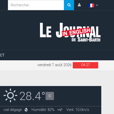
CT
vendredi 7 août 2026
04:28
28.4°
C
ciel dégagé
Humidité: 82%
Vent: 10.0m/s