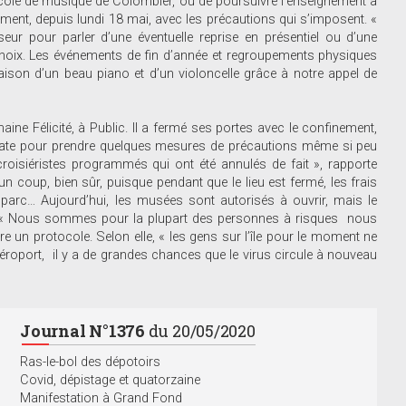
l’école de musique de Colombier, ou de poursuivre l’enseignement à
ement, depuis lundi 18 mai, avec les précautions qui s’imposent. «
eur pour parler d’une éventuelle reprise en présentiel ou d’une
 choix. Les événements de fin d’année et regroupements physiques
aison d’un beau piano et d’un violoncelle grâce à notre appel de
aine Félicité, à Public. Il a fermé ses portes avec le confinement,
e date pour prendre quelques mesures de précautions même si peu
oisiéristes programmés qui ont été annulés de fait », rapporte
n coup, bien sûr, puisque pendant que le lieu est fermé, les frais
oli parc… Aujourd’hui, les musées sont autorisés à ouvrir, mais le
e. « Nous sommes pour la plupart des personnes à risques nous
e un protocole. Selon elle, « les gens sur l’île pour le moment ne
aéroport, il y a de grandes chances que le virus circule à nouveau
Journal N°1376
du 20/05/2020
Ras-le-bol des dépotoirs
Covid, dépistage et quatorzaine
Manifestation à Grand Fond