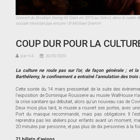
Concert du Brooklyn Swing All Stars en 2019 au Sélect, dans le cadre du
sociale n’existait pas encore ! © Michael Gramm
COUP DUR POUR LA CULTUR
par V.A
20/05/2020
La culture ne roule pas sur l’or, de façon générale ; et la
Barthélemy, le confinement a entraîné l’annulation des trois 
Cette soirée du 14 mars pressentait de la suite des événemen
l’exposition de Dominique Rousserie au musée WallHouse n’ava
la crise sanitaire qui débutait, alors qu’un nouveau cas de Covi
Deux mois plus tard, le musée a rouvert ses portes, avec une l
Port du masque recommandé, mais pas obligatoire. Il l’est en
reprendra pas les ateliers pour enfants avant un moment, mai
20 minutes par personne, et pas plus de dix personnes à la foi
21 billets d’avions