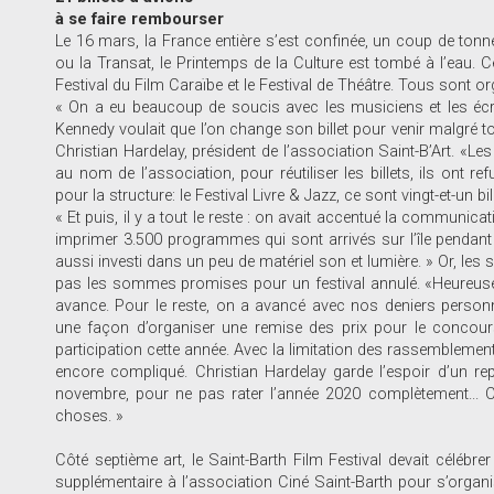
à se faire rembourser
Le 16 mars, la France entière s’est confinée, un coup de tonner
ou la Transat, le Printemps de la Culture est tombé à l’eau. Ce
Festival du Film Caraïbe et le Festival de Théâtre. Tous sont 
« On a eu beaucoup de soucis avec les musiciens et les écr
Kennedy voulait que l’on change son billet pour venir malgré 
Christian Hardelay, président de l’association Saint-B’Art. «L
au nom de l’association, pour réutiliser les billets, ils ont 
pour la structure: le Festival Livre & Jazz, ce sont vingt-et-un b
« Et puis, il y a tout le reste : on avait accentué la communic
imprimer 3.500 programmes qui sont arrivés sur l’île pendant 
aussi investi dans un peu de matériel son et lumière. » Or, les 
pas les sommes promises pour un festival annulé. «Heureuse
avance. Pour le reste, on a avancé avec nos deniers personn
une façon d’organiser une remise des prix pour le concours
participation cette année. Avec la limitation des rassemblemen
encore compliqué. Christian Hardelay garde l’espoir d’un re
novembre, pour ne pas rater l’année 2020 complètement... 
choses. »
Côté septième art, le Saint-Barth Film Festival devait célébre
supplémentaire à l’association Ciné Saint-Barth pour s’organ