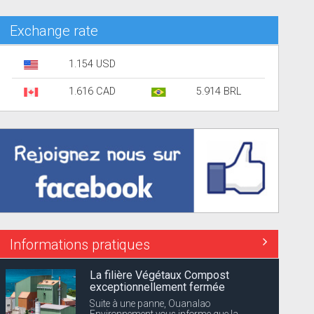
Exchange rate
1.154 USD
1.616 CAD
5.914 BRL
Informations pratiques
La filière Végétaux Compost
exceptionnellement fermée
Suite à une panne, Ouanalao
Environnement vous informe que la...