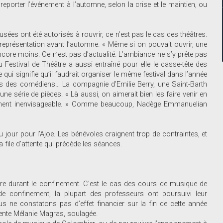
reporter l’événement à l’automne, selon la crise et le maintien, ou
ées ont été autorisés à rouvrir, ce n’est pas le cas des théâtres.
eprésentation avant l’automne. « Même si on pouvait ouvrir, une
ncore moins. Ce n’est pas d’actualité. L’ambiance ne s’y prête pas
du Festival de Théâtre a aussi entraîné pour elle le casse-tête des
e qui signifie qu’il faudrait organiser le même festival dans l’année
gendas des comédiens… La compagnie d’Emilie Berry, une Saint-Barth
e série de pièces. « Là aussi, on aimerait bien les faire venir en
mplement inenvisageable. » Comme beaucoup, Nadège Emmanuelian
u jour pour l’Ajoe. Les bénévoles craignent trop de contraintes, et
 file d’attente qui précède les séances.
ivre durant le confinement. C’est le cas des cours de musique de
e confinement, la plupart des professeurs ont poursuivi leur
 ne constatons pas d’effet financier sur la fin de cette année
idente Mélanie Magras, soulagée.