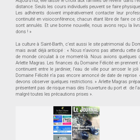
Aujourd’hui, elle laisse le choix aux familles de revenir dans 
distance. Seuls les cours individuels peuvent se faire physiqu
Les adhérents doivent impérativement contacter leur profess
continuité en visioconférence, chacun étant libre de faire ce
sont annulés. Et une bonne nouvelle, nous avons reçu la livr
dons ! »
La culture à Saint-Barth, c’est aussi le site patrimonial du Dom
mais avait déjà anticipé : « Nous n’avions pas attendu cett
de monde circulait à ce moment-là. Nous avions quelques cr
Arlette Magras. Les finances du Domaine Félicité en prennent u
continuent entre le jardinier, l’eau de ville pour arroser le j
Domaine Félicité n’a pas encore annoncé de date de repris
devons observer quelques restrictions. » Arlette Magras prépar
présentent pas de risque mais dès l’ouverture du port et de l’
malgré toutes les précautions prises ».