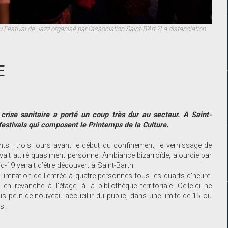
 Festival de Jazz organisé par l’association Saint-B’Art.?La distanciation
E
 crise sanitaire a porté un coup très dur au secteur. A Saint-
festivals qui composent le Printemps de la Culture.
ts : trois jours avant le début du confinement, le vernissage de
it attiré quasiment personne. Ambiance bizarroïde, alourdie par
d-19 venait d’être découvert à Saint-Barth.
imitation de l’entrée à quatre personnes tous les quarts d’heure.
 revanche à l’étage, à la bibliothèque territoriale. Celle-ci ne
s peut de nouveau accueillir du public, dans une limite de 15 ou
s.