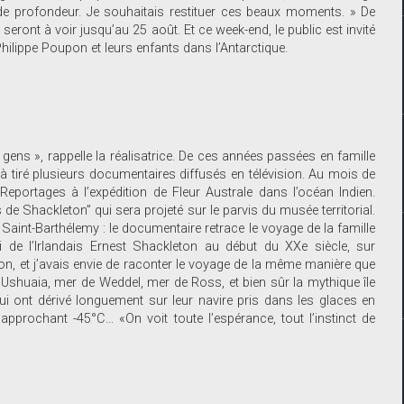
e, de profondeur. Je souhaitais restituer ces beaux moments. » De
eront à voir jusqu’au 25 août. Et ce week-end, le public est invité
 Philippe Poupon et leurs enfants dans l’Antarctique.
 gens », rappelle la réalisatrice. De ces années passées en famille
à tiré plusieurs documentaires diffusés en télévision. Au mois de
ortages à l’expédition de Fleur Australe dans l’océan Indien.
es de Shackleton” qui sera projeté sur le parvis du musée territorial.
Saint-Barthélemy : le documentaire retrace le voyage de la famille
i de l’Irlandais Ernest Shackleton au début du XXe siècle, sur
gion, et j’avais envie de raconter le voyage de la même manière que
d’Ushuaia, mer de Weddel, mer de Ross, et bien sûr la mythique île
ui ont dérivé longuement sur leur navire pris dans les glaces en
prochant -45°C… «On voit toute l’espérance, tout l’instinct de