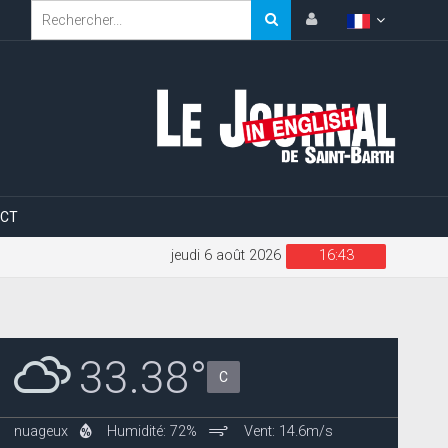
CT
jeudi 6 août 2026
16:43
33.38°
C
nuageux
Humidité: 72%
Vent: 14.6m/s