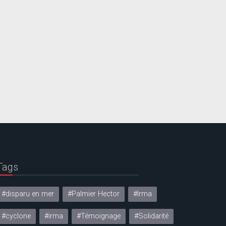
Tags
#disparu en mer
#Palmier Hector
#Irma
#cyclone
#irma
#Témoignage
#Solidarité