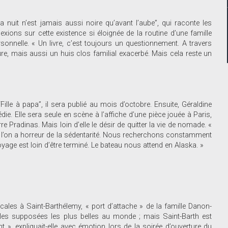
La nuit n’est jamais aussi noire qu’avant l’aube”, qui raconte les
exions sur cette existence si éloignée de la routine d’une famille
rsonnelle. « Un livre, c’est toujours un questionnement. A travers
ure, mais aussi un huis clos familial exacerbé. Mais cela reste un
“Fille à papa”, il sera publié au mois d’octobre. Ensuite, Géraldine
 Elle sera seule en scène à l’affiche d’une pièce jouée à Paris,
e Pradinas. Mais loin d’elle le désir de quitter la vie de nomade. «
 l’on a horreur de la sédentarité. Nous recherchons constamment
 voyage est loin d’être terminé. Le bateau nous attend en Alaska. »
les à Saint-Barthélemy, « port d’attache » de la famille Danon-
les supposées les plus belles au monde ; mais Saint-Barth est
nt », expliquait-elle avec émotion lors de la soirée d’ouverture du