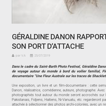
GÉRALDINE DANON RAPPORT
SON PORT D’ATTACHE
par V.A
25/07/2019
Dans le cadre du Saint-Barth Photo Festival, Géraldine Dano
de voyage autour du monde à bord du voilier familial, Fle
documentaire
“
Une Fleur Australe sur les traces de Shackle
Une exposition, un livre et un film-documentaire : cette sem
Danon, réalisatrice, comédienne, auteure, photographe. Avec q
photographiés tout autour du monde seront accrochés sur les 
Pakistanais, Fidjiens, Haïtiens, Ni-Vanuatu, etc. regarderont p
attachée à sélectionner des photos archi-colorées, avec un rega