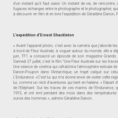
d’un instant qu’il faut saisir. Un instant de vie, de rencontr
fugaces échanges entre le photographe et le photographié, qui s
à découvrir en film et en livre l’expédition de Géraldine Danon,
L’expédition d’Ernest Shackleton
« Avant l’appareil photo, c’est avec la caméra que j’aborde les
à bord de Fleur Australe, à voguer autour du monde, elle a déj
juin, TF1 a consacré un épisode de son magazine Grands Rep
Samedi 27 juillet, c’est le film “Une Fleur Australe sur les trac
Une séance de cinéma qui rafraîchira l’atmosphère estivale de 
Danon-Poupon dans l’Antarctique, un trajet calqué sur celu
L’Endurance. «C’est lui qui m’a donné envie de visiter cette ré
lui, comme un récit d’aventures qui tient en haleine. » Départ 
de l’Eléphant. Sur les traces de ces marins de l’Endurance, q
1915, et ont erré pendant des mois dans des températures ap
survie des hommes », admire Géraldine Danon.