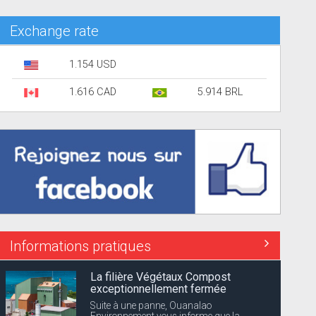
Exchange rate
1.154 USD
1.616 CAD
5.914 BRL
Informations pratiques
La filière Végétaux Compost
exceptionnellement fermée
Suite à une panne, Ouanalao
Environnement vous informe que la...