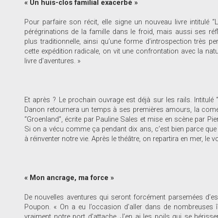
« Un huis-clos familial exacerbé »
Pour parfaire son récit, elle signe un nouveau livre intitulé “
pérégrinations de la famille dans le froid, mais aussi ses réfl
plus traditionnelle, ainsi qu’une forme d’introspection très pe
cette expédition radicale, on vit une confrontation avec la nat
livre d’aventures. »
Et après ? Le prochain ouvrage est déjà sur les rails. Intitulé 
Danon retournera un temps à ses premières amours, la comédie.
“Groenland”, écrite par Pauline Sales et mise en scène par Pierr
Si on a vécu comme ça pendant dix ans, c’est bien parce que
à réinventer notre vie. Après le théâtre, on repartira en mer, le
« Mon ancrage, ma force »
De nouvelles aventures qui seront forcément parsemées d’esca
Poupon. « On a eu l’occasion d’aller dans de nombreuses î
vraiment notre port d’attache. J’en ai les poils qui se hérisse