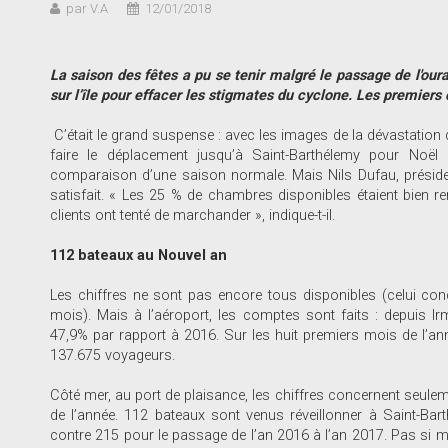
par V.A
12/01/2018
La saison des fêtes a pu se tenir malgré le passage de l'our
sur l’île pour effacer les stigmates du cyclone. Les premiers 
C’était le grand suspense : avec les images de la dévastation d
faire le déplacement jusqu’à Saint-Barthélemy pour Noël
comparaison d’une saison normale. Mais Nils Dufau, préside
satisfait. « Les 25 % de chambres disponibles étaient bien re
clients ont tenté de marchander », indique-t-il.
112 bateaux au Nouvel an
Les chiffres ne sont pas encore tous disponibles (celui con
mois). Mais à l’aéroport, les comptes sont faits : depuis 
47,9% par rapport à 2016. Sur les huit premiers mois de l’ann
137.675 voyageurs.
Côté mer, au port de plaisance, les chiffres concernent seulemen
de l’année. 112 bateaux sont venus réveillonner à Saint-Bart
contre 215 pour le passage de l’an 2016 à l’an 2017. Pas si m