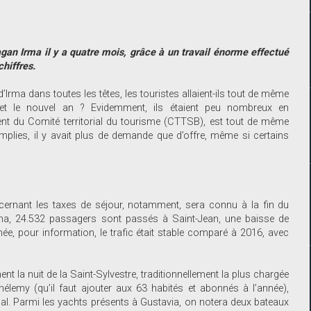
agan Irma il y a quatre mois, grâce à un travail énorme effectué
chiffres.
’Irma dans toutes les têtes, les touristes allaient-ils tout de même
 et le nouvel an ? Evidemment, ils étaient peu nombreux en
nt du Comité territorial du tourisme (CTTSB), est tout de même
mplies, il y avait plus de demande que d’offre, même si certains
cernant les taxes de séjour, notamment, sera connu à la fin du
Irma, 24.532 passagers sont passés à Saint-Jean, une baisse de
ée, pour information, le trafic était stable comparé à 2016, avec
t la nuit de la Saint-Sylvestre, traditionnellement la plus chargée
hélemy (qu’il faut ajouter aux 63 habités et abonnés à l’année),
al. Parmi les yachts présents à Gustavia, on notera deux bateaux