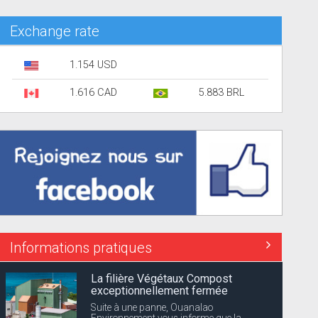
Exchange rate
1.154 USD
1.616 CAD
5.883 BRL
Informations pratiques
La filière Végétaux Compost
exceptionnellement fermée
Suite à une panne, Ouanalao
Environnement vous informe que la...