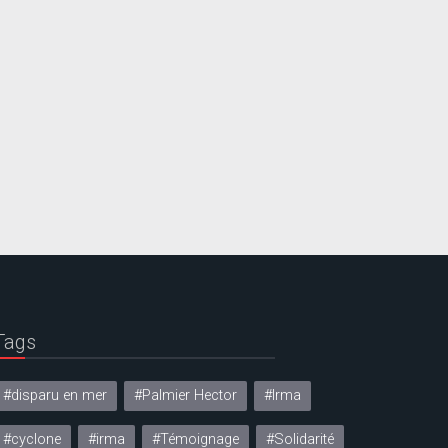
Tags
#disparu en mer
#Palmier Hector
#Irma
#cyclone
#irma
#Témoignage
#Solidarité