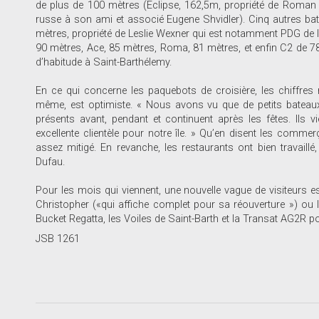
de plus de 100 mètres (Eclipse, 162,5m, propriété de Roman A
russe à son ami et associé Eugene Shvidler). Cinq autres bate
mètres, propriété de Leslie Wexner qui est notamment PDG de la
90 mètres, Ace, 85 mètres, Roma, 81 mètres, et enfin C2 de 
d’habitude à Saint-Barthélemy.
En ce qui concerne les paquebots de croisière, les chiffres 
même, est optimiste. « Nous avons vu que de petits bateaux 
présents avant, pendant et continuent après les fêtes. Ils 
excellente clientèle pour notre île. » Qu’en disent les commer
assez mitigé. En revanche, les restaurants ont bien travaill
Dufau.
Pour les mois qui viennent, une nouvelle vague de visiteurs 
Christopher («qui affiche complet pour sa réouverture ») ou
Bucket Regatta, les Voiles de Saint-Barth et la Transat AG2R pou
JSB 1261