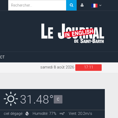
CT
samedi 8 août 2026
17:11
31.48°
C
ciel dégagé
Humidité: 77%
Vent: 20.2m/s