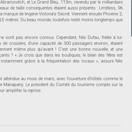
bramovitch, et Le Grand Bleu, 113m, revendu par le milliardaire
aux de taille conséquentes étaient aussi présents : Limitless, 96
 marque de lingerie Victoria’s Secret. Viennent ensuite Phoenix 2,
78,5 mètres. Du beau monde, toutefois resté moins longtemps que
ne sont pas encore connus. Cependant, Nils Dufau, fidèle à lui-
de croisière, d’une capacité de 300 passagers environ, étaient
viennent même plus qu’avant ! C’est une bonne nouvelle, et une
çants ? « Je crois que dans les boutiques, le bilan des fêtes est
é, notamment grâce à la fréquentation des locaux », assure Nils
est attendue au mois de mars, avec l’ouverture d’hôtels comme le
 le Manapany. Le président du Comité du tourisme compte sur la
r amplifier la reprise.