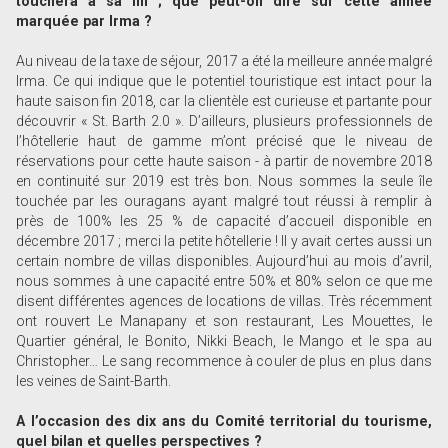
touchera à sa fin ; que peut-on dire sur cette année
marquée par Irma ?
Au niveau de la taxe de séjour, 2017 a été la meilleure année malgré
Irma. Ce qui indique que le potentiel touristique est intact pour la
haute saison fin 2018, car la clientèle est curieuse et partante pour
découvrir « St. Barth 2.0 ». D’ailleurs, plusieurs professionnels de
l’hôtellerie haut de gamme m’ont précisé que le niveau de
réservations pour cette haute saison - à partir de novembre 2018
en continuité sur 2019 est très bon. Nous sommes la seule île
touchée par les ouragans ayant malgré tout réussi à remplir à
près de 100% les 25 % de capacité d’accueil disponible en
décembre 2017 ; merci la petite hôtellerie ! Il y avait certes aussi un
certain nombre de villas disponibles. Aujourd’hui au mois d’avril,
nous sommes à une capacité entre 50% et 80% selon ce que me
disent différentes agences de locations de villas. Très récemment
ont rouvert Le Manapany et son restaurant, Les Mouettes, le
Quartier général, le Bonito, Nikki Beach, le Mango et le spa au
Christopher… Le sang recommence à couler de plus en plus dans
les veines de Saint-Barth.
A l’occasion des dix ans du Comité territorial du tourisme,
quel bilan et quelles perspectives ?