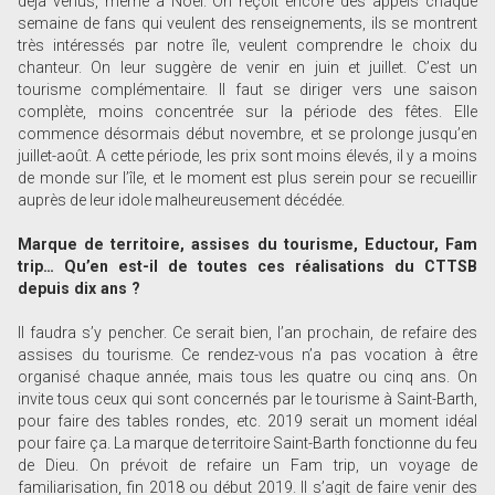
déjà venus, même à Noël. On reçoit encore des appels chaque
semaine de fans qui veulent des renseignements, ils se montrent
très intéressés par notre île, veulent comprendre le choix du
chanteur. On leur suggère de venir en juin et juillet. C’est un
tourisme complémentaire. Il faut se diriger vers une saison
complète, moins concentrée sur la période des fêtes. Elle
commence désormais début novembre, et se prolonge jusqu’en
juillet-août. A cette période, les prix sont moins élevés, il y a moins
de monde sur l’île, et le moment est plus serein pour se recueillir
auprès de leur idole malheureusement décédée.
Marque de territoire, assises du tourisme, Eductour, Fam
trip… Qu’en est-il de toutes ces réalisations du CTTSB
depuis dix ans ?
Il faudra s’y pencher. Ce serait bien, l’an prochain, de refaire des
assises du tourisme. Ce rendez-vous n’a pas vocation à être
organisé chaque année, mais tous les quatre ou cinq ans. On
invite tous ceux qui sont concernés par le tourisme à Saint-Barth,
pour faire des tables rondes, etc. 2019 serait un moment idéal
pour faire ça. La marque de territoire Saint-Barth fonctionne du feu
de Dieu. On prévoit de refaire un Fam trip, un voyage de
familiarisation, fin 2018 ou début 2019. Il s’agit de faire venir des