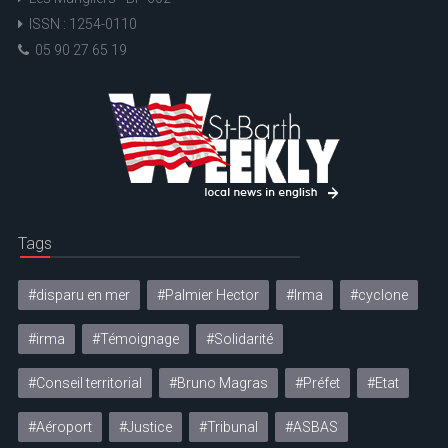
ISSN : 1254-0110
05 90 27 65 19
Tags
#disparu en mer
#Palmier Hector
#Irma
#cyclone
#irma
#Témoignage
#Solidarité
#Conseil territorial
#Bruno Magras
#Préfet
#Etat
#Aéroport
#Justice
#Tribunal
#ASBAS