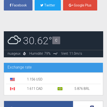
Facebook
Twitter
Google Plus
30.62°
C
nuageux
Humidité: 79%
Vent: 11.0m/s
Exchange rate
1.156 USD
1.611 CAD
5.876 BRL