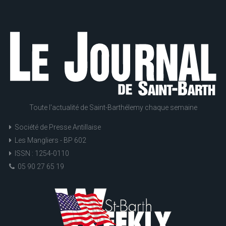
Toute l'actualité de Saint-Barthélemy chaque semaine
Société de Presse Antillaise
Les Mangliers - BP 602
ISSN : 1254-0110
05 90 27 65 19