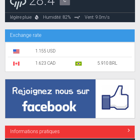
28.4°
C
légère pluie
Humidité: 82%
Vent: 9.0m/s
Exchange rate
1.155 USD
1.623 CAD
5.910 BRL
Informations pratiques