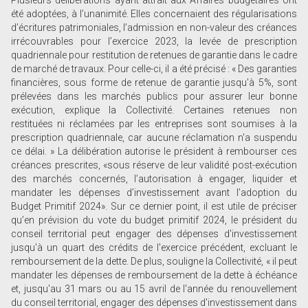
Plusieurs délibérations ayant attrait aux Affaires budgétaires ont
été adoptées, à l’unanimité. Elles concernaient des régularisations
d’écritures patrimoniales, l’admission en non-valeur des créances
irrécouvrables pour l’exercice 2023, la levée de prescription
quadriennale pour restitution de retenues de garantie dans le cadre
de marché de travaux. Pour celle-ci, il a été précisé : « Des garanties
financières, sous forme de retenue de garantie jusqu'à 5%, sont
prélevées dans les marchés publics pour assurer leur bonne
exécution, explique la Collectivité. Certaines retenues non
restituées ni réclamées par les entreprises sont soumises à la
prescription quadriennale, car aucune réclamation n'a suspendu
ce délai. » La délibération autorise le président à rembourser ces
créances prescrites, «sous réserve de leur validité post-exécution
des marchés concernés, l’autorisation à engager, liquider et
mandater les dépenses d’investissement avant l’adoption du
Budget Primitif 2024». Sur ce dernier point, il est utile de préciser
qu’en prévision du vote du budget primitif 2024, le président du
conseil territorial peut engager des dépenses d'investissement
jusqu'à un quart des crédits de l'exercice précédent, excluant le
remboursement de la dette. De plus, souligne la Collectivité, « il peut
mandater les dépenses de remboursement de la dette à échéance
et, jusqu'au 31 mars ou au 15 avril de l'année du renouvellement
du conseil territorial, engager des dépenses d'investissement dans