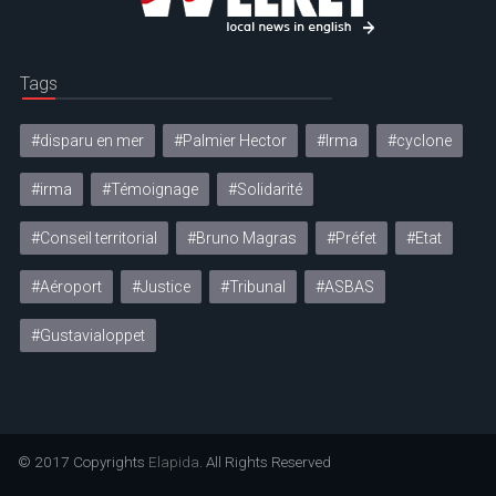
Tags
#disparu en mer
#Palmier Hector
#Irma
#cyclone
#irma
#Témoignage
#Solidarité
#Conseil territorial
#Bruno Magras
#Préfet
#Etat
#Aéroport
#Justice
#Tribunal
#ASBAS
#Gustavialoppet
© 2017 Copyrights
Elapida
. All Rights Reserved