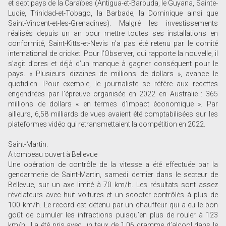
et sept pays de la Caraïbes (Antigua-et-Barbuda, le Guyana, Sainte-
Lucie, Trinidad-et-Tobago, la Barbade, la Dominique ainsi que
Saint-Vincent-et-les-Grenadines). Malgré les investissements
réalisés depuis un an pour mettre toutes ses installations en
conformité, Saint-Kitts-et-Nevis n’a pas été retenu par le comité
international de cricket. Pour l’Observer, qui rapporte la nouvelle, il
s’agit d’ores et déjà d’un manque à gagner conséquent pour le
pays. « Plusieurs dizaines de millions de dollars », avance le
quotidien. Pour exemple, le journaliste se réfère aux recettes
engendrées par l’épreuve organisée en 2022 en Australie : 365
millions de dollars « en termes d’impact économique ». Par
ailleurs, 6,58 milliards de vues avaient été comptabilisées sur les
plateformes vidéo qui retransmettaient la compétition en 2022.
Saint-Martin.
A tombeau ouvert à Bellevue
Une opération de contrôle de la vitesse a été effectuée par la
gendarmerie de Saint-Martin, samedi dernier dans le secteur de
Bellevue, sur un axe limité à 70 km/h. Les résultats sont assez
révélateurs avec huit voitures et un scooter contrôlés à plus de
100 km/h. Le record est détenu par un chauffeur qui a eu le bon
goût de cumuler les infractions puisqu’en plus de rouler à 123
km/h, il a été pris avec un taux de 1,06 gramme d’alcool dans le