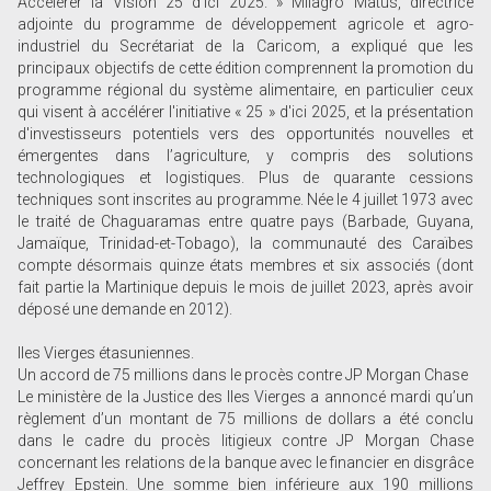
Accélérer la Vision 25 d’ici 2025. » Milagro Matus, directrice
adjointe du programme de développement agricole et agro-
industriel du Secrétariat de la Caricom, a expliqué que les
principaux objectifs de cette édition comprennent la promotion du
programme régional du système alimentaire, en particulier ceux
qui visent à accélérer l'initiative « 25 » d'ici 2025, et la présentation
d'investisseurs potentiels vers des opportunités nouvelles et
émergentes dans l’agriculture, y compris des solutions
technologiques et logistiques. Plus de quarante cessions
techniques sont inscrites au programme. Née le 4 juillet 1973 avec
le traité de Chaguaramas entre quatre pays (Barbade, Guyana,
Jamaïque, Trinidad-et-Tobago), la communauté des Caraïbes
compte désormais quinze états membres et six associés (dont
fait partie la Martinique depuis le mois de juillet 2023, après avoir
déposé une demande en 2012).
Iles Vierges étasuniennes.
Un accord de 75 millions dans le procès contre JP Morgan Chase
Le ministère de la Justice des Iles Vierges a annoncé mardi qu’un
règlement d’un montant de 75 millions de dollars a été conclu
dans le cadre du procès litigieux contre JP Morgan Chase
concernant les relations de la banque avec le financier en disgrâce
Jeffrey Epstein. Une somme bien inférieure aux 190 millions