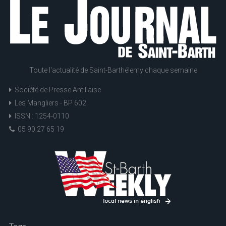
Toute l'actualité de Saint-Barthélemy chaque semaine
Société de Presse Antillaise
Les Mangliers - BP 602
ISSN : 1254-0110
05 90 27 65 19