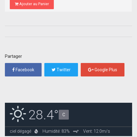
Ajouter au Panier
Partager
Facebook
Twitter
Google Plus
28.4°
C
ciel dégagé
Humidité: 83%
Vent: 12.0m/s