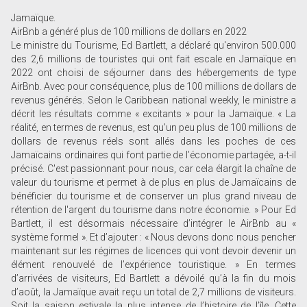
Jamaïque.
AirBnb a généré plus de 100 millions de dollars en 2022
Le ministre du Tourisme, Ed Bartlett, a déclaré qu'environ 500.000
des 2,6 millions de touristes qui ont fait escale en Jamaïque en
2022 ont choisi de séjourner dans des hébergements de type
AirBnb. Avec pour conséquence, plus de 100 millions de dollars de
revenus générés. Selon le Caribbean national weekly, le ministre a
décrit les résultats comme « excitants » pour la Jamaïque. « La
réalité, en termes de revenus, est qu’un peu plus de 100 millions de
dollars de revenus réels sont allés dans les poches de ces
Jamaïcains ordinaires qui font partie de l’économie partagée, a-t-il
précisé. C'est passionnant pour nous, car cela élargit la chaîne de
valeur du tourisme et permet à de plus en plus de Jamaïcains de
bénéficier du tourisme et de conserver un plus grand niveau de
rétention de l'argent du tourisme dans notre économie. » Pour Ed
Bartlett, il est désormais nécessaire d’intégrer le AirBnb au «
système formel ». Et d’ajouter : « Nous devons donc nous pencher
maintenant sur les régimes de licences qui vont devoir devenir un
élément renouvelé de l’expérience touristique. » En termes
d’arrivées de visiteurs, Ed Bartlett a dévoilé qu’à la fin du mois
d’août, la Jamaïque avait reçu un total de 2,7 millions de visiteurs.
Soit la saison estivale la plus intense de l’histoire de l’île. Cette