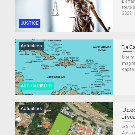
L’affa
toute 
2022, l
JUSTICE
Actualités
La Ca
Une me
magnit
capital
ARC CARIBÉEN
Actualités
Une 
rive
«On n’
Assis a