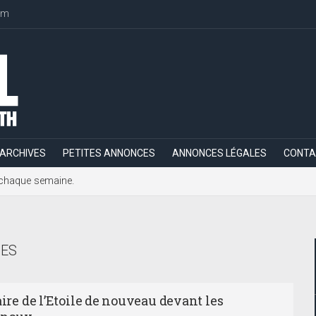
om
ARCHIVES
PETITES ANNONCES
ANNONCES LÉGALES
CONTA
h, chaque semaine.
ES
aire de l’Etoile de nouveau devant les