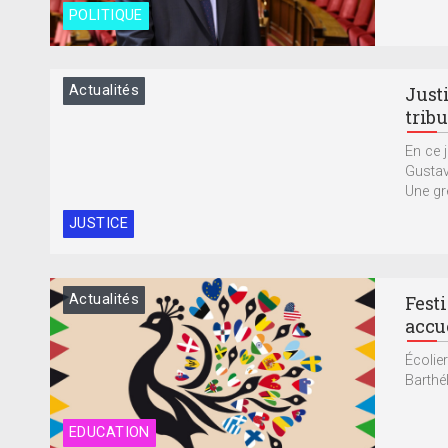
POLITIQUE
Actualités
Justi
trib
En ce j
Gustav
Une gref
JUSTICE
Actualités
Festi
accu
Écolier
Barthé
EDUCATION