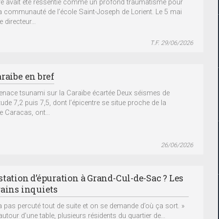
ire avait été ressentie comme un profond traumatisme pour
la communauté de l’école Saint-Joseph de Lorient. Le 5 mai
e directeur...
T.F. 29/06/2026
raibe en bref
nace tsunami sur la Caraïbe écartée Deux séismes de
ude 7,2 puis 7,5, dont l’épicentre se situe proche de la
e Caracas, ont...
26/06/2026
station d’épuration à Grand-Cul-de-Sac ? Les
rains inquiets
a pas percuté tout de suite et on se demande d’où ça sort. »
utour d’une table, plusieurs résidents du quartier de...