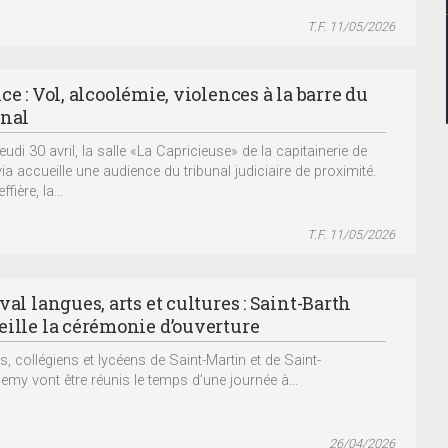
T.F. 11/05/2026
ce : Vol, alcoolémie, violences à la barre du
unal
eudi 30 avril, la salle «La Capricieuse» de la capitainerie de
ia accueille une audience du tribunal judiciaire de proximité.
fière, la...
T.F. 11/05/2026
val langues, arts et cultures : Saint-Barth
eille la cérémonie d’ouverture
s, collégiens et lycéens de Saint-Martin et de Saint-
lemy vont être réunis le temps d’une journée à...
26/04/2026