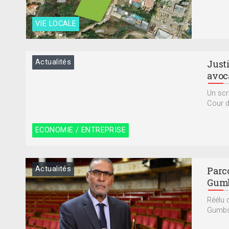
VIE LOCALE
Actualités
Justi
avoc
Un scru
Cour d
ECONOMIE / ENTREPRISE
Actualités
Parco
Gumbs
Réélu 
Gumbs é