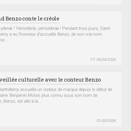
d Benzo conte le créole
 yékrak ! Yémistikrik, yémistikrak ! Pendant trois jours, Saint-
lemy a eu l’honneur d’accueillir Benzo, de son vrai nom
in...
T.F. 04/04/2026
veillée culturelle avec le conteur Benzo
Barthélemy accueille un visiteur de marque depuis le début de
aine. Benjamin Moïse, plus connu sous son nom de
, Benzo, est allé à la...
31/03/2026