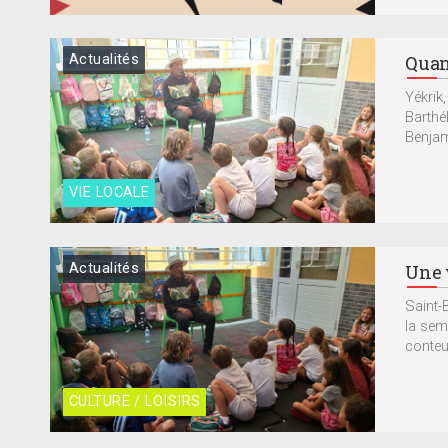
Actualités
Quan
Yékrik,
Barthé
Benjam
VIE LOCALE
Actualités
Une 
Saint-
la sem
conteur
CULTURE / LOISIRS