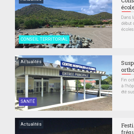
Conse
écol
Dans l
début 
écoles
CONSEIL TERRITORIAL
Actualités
Susp
orth
Fin oc
à l’hô
été su
SANTÉ
Actualités
Fest
fréq