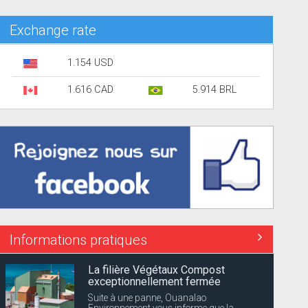
Exchange rate
1.154 USD
1.616 CAD
5.914 BRL
Informations pratiques
La filière Végétaux Compost
exceptionnellement fermée
Suite à une panne, Ouanalao
Environnement vous informe que la...