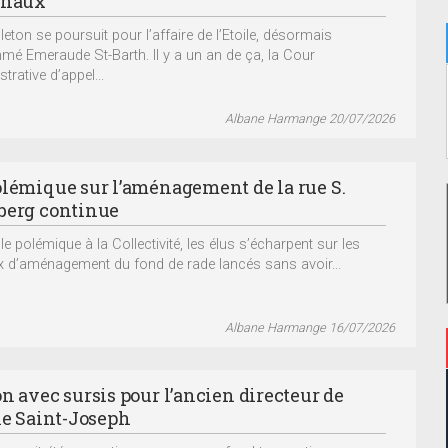
unaux
lleton se poursuit pour l’affaire de l’Etoile, désormais
é Emeraude St-Barth. Il y a un an de ça, la Cour
trative d’appel...
Albane Harmange 20/07/2026
olémique sur l’aménagement de la rue S.
berg continue
e polémique à la Collectivité, les élus s’écharpent sur les
x d’aménagement du fond de rade lancés sans avoir...
Albane Harmange 16/07/2026
n avec sursis pour l’ancien directeur de
ole Saint-Joseph