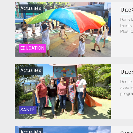
Actualités
Une S
Dans l
tandis
Plus lo
EDUCATION
Actualités
Une 
Des je
avec le
progra
SANTÉ
Actualités