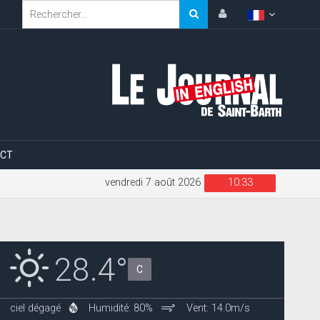
CT
vendredi 7 août 2026
10:33
28.4°
C
ciel dégagé
Humidité: 80%
Vent: 14.0m/s