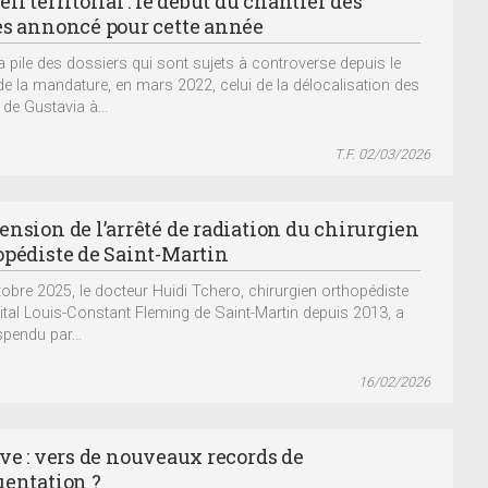
il territorial : le début du chantier des
es annoncé pour cette année
a pile des dossiers qui sont sujets à controverse depuis le
de la mandature, en mars 2022, celui de la délocalisation des
 de Gustavia à...
T.F. 02/03/2026
ension de l’arrêté de radiation du chirurgien
opédiste de Saint-Martin
tobre 2025, le docteur Huidi Tchero, chirurgien orthopédiste
pital Louis-Constant Fleming de Saint-Martin depuis 2013, a
spendu par...
16/02/2026
ive : vers de nouveaux records de
uentation ?