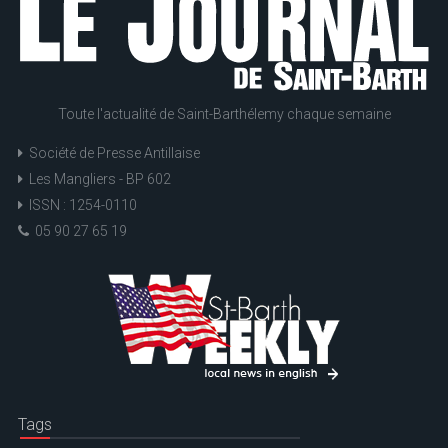
Toute l'actualité de Saint-Barthélemy chaque semaine
Société de Presse Antillaise
Les Mangliers - BP 602
ISSN : 1254-0110
05 90 27 65 19
Tags