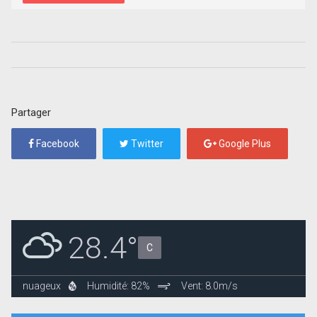
Partager
Facebook
Twitter
Google Plus
28.4°
C
nuageux
Humidité: 82%
Vent: 8.0m/s