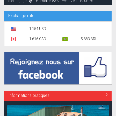
ciel dégagé
Humidité: 83%
Vent: 19.0m/s
Exchange rate
1.154 USD
1.616 CAD
5.883 BRL
Informations pratiques