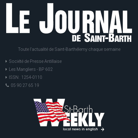
Toute l'actualité de Saint-Barthélemy chaque semaine
Société de Presse Antillaise
Les Mangliers - BP 602
ISSN : 1254-0110
05 90 27 65 19