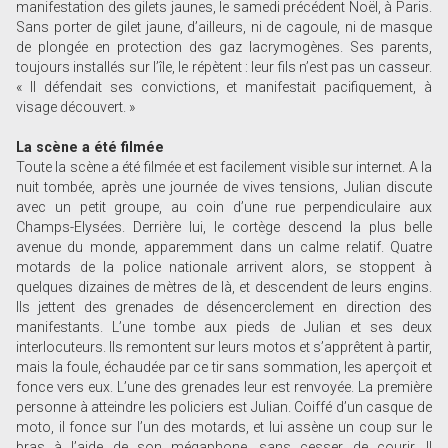
manifestation des gilets jaunes, le samedi précédent Noël, à Paris.
Sans porter de gilet jaune, d’ailleurs, ni de cagoule, ni de masque
de plongée en protection des gaz lacrymogènes. Ses parents,
toujours installés sur l’île, le répètent : leur fils n’est pas un casseur.
« Il défendait ses convictions, et manifestait pacifiquement, à
visage découvert. »
La scène a été filmée
Toute la scène a été filmée et est facilement visible sur internet. A la
nuit tombée, après une journée de vives tensions, Julian discute
avec un petit groupe, au coin d’une rue perpendiculaire aux
Champs-Elysées. Derrière lui, le cortège descend la plus belle
avenue du monde, apparemment dans un calme relatif. Quatre
motards de la police nationale arrivent alors, se stoppent à
quelques dizaines de mètres de là, et descendent de leurs engins.
Ils jettent des grenades de désencerclement en direction des
manifestants. L’une tombe aux pieds de Julian et ses deux
interlocuteurs. Ils remontent sur leurs motos et s’apprêtent à partir,
mais la foule, échaudée par ce tir sans sommation, les aperçoit et
fonce vers eux. L’une des grenades leur est renvoyée. La première
personne à atteindre les policiers est Julian. Coiffé d’un casque de
moto, il fonce sur l’un des motards, et lui assène un coup sur le
bras à l’aide de son mégaphone, sans cesser de courir. Il