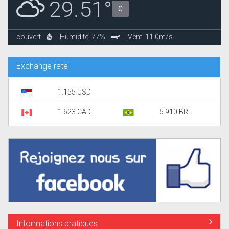
29.51°
C
couvert
Humidité: 77%
Vent: 11.0m/s
Exchange rate
1.155 USD
1.623 CAD
5.910 BRL
Informations pratiques