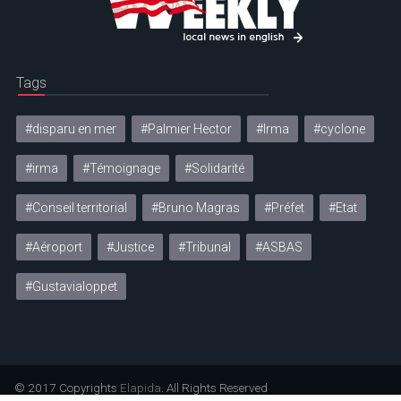
Tags
#disparu en mer
#Palmier Hector
#Irma
#cyclone
#irma
#Témoignage
#Solidarité
#Conseil territorial
#Bruno Magras
#Préfet
#Etat
#Aéroport
#Justice
#Tribunal
#ASBAS
#Gustavialoppet
© 2017 Copyrights
Elapida
. All Rights Reserved