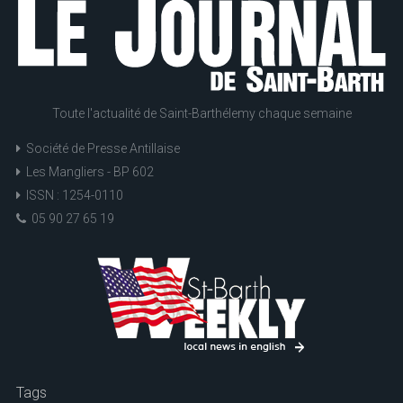
Toute l'actualité de Saint-Barthélemy chaque semaine
Société de Presse Antillaise
Les Mangliers - BP 602
ISSN : 1254-0110
05 90 27 65 19
Tags