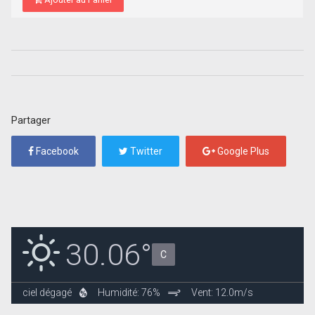
Partager
Facebook
Twitter
Google Plus
30.06°
C
ciel dégagé
Humidité: 76%
Vent: 12.0m/s