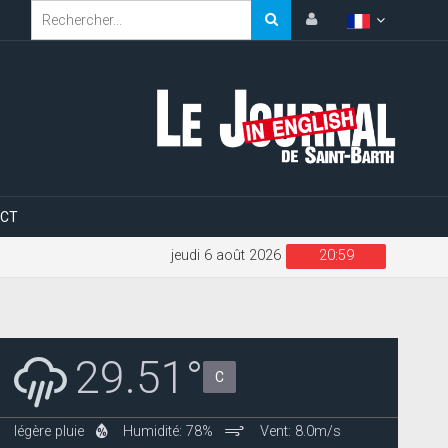
CT
jeudi 6 août 2026
20:59
29.51°
C
légère pluie
Humidité: 78%
Vent: 8.0m/s