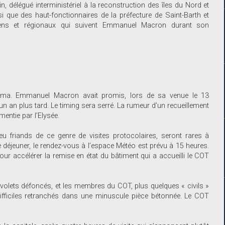
, délégué interministériel à la reconstruction des îles du Nord et
si que des haut-fonctionnaires de la préfecture de Saint-Barth et
isiens et régionaux qui suivent Emmanuel Macron durant son
n Irma. Emmanuel Macron avait promis, lors de sa venue le 13
un an plus tard. Le timing sera serré. La rumeur d’un recueillement
entie par l’Elysée.
peu friands de ce genre de visites protocolaires, seront rares à
le déjeuner, le rendez-vous à l’espace Météo est prévu à 15 heures.
our accélérer la remise en état du bâtiment qui a accueilli le COT
t volets défoncés, et les membres du COT, plus quelques « civils »
difficiles retranchés dans une minuscule pièce bétonnée. Le COT