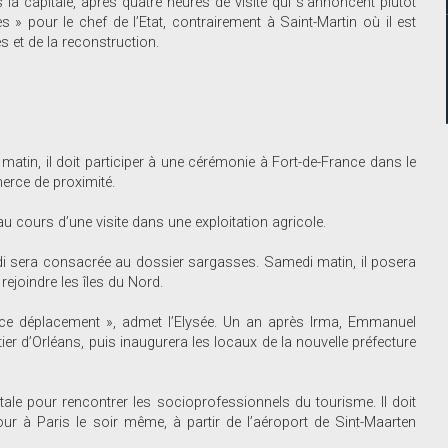
a capitale, après quatre heures de visite qui s’annoncent plutôt
» pour le chef de l’Etat, contrairement à Saint-Martin où il est
 et de la reconstruction.
atin, il doit participer à une cérémonie à Fort-de-France dans le
merce de proximité.
au cours d’une visite dans une exploitation agricole.
-midi sera consacrée au dossier sargasses. Samedi matin, il posera
ejoindre les îles du Nord.
e ce déplacement », admet l’Elysée. Un an après Irma, Emmanuel
er d’Orléans, puis inaugurera les locaux de la nouvelle préfecture
tale pour rencontrer les socioprofessionnels du tourisme. Il doit
our à Paris le soir même, à partir de l’aéroport de Sint-Maarten