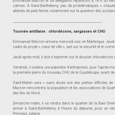
Emmanuel Macron et sa délégation repartiront à 16 h 30 vers l
calmes. A Saint-Barthélemy, peu de problématiques « chaudes 
attendu de pied ferme, notamment sur la question des scolaires
__________________________________________________________
Tournée antillaise : chlordécone,
sargasses et CHU
Emmanuel Macron arrivera mercredi soir en Martinique. Jeudi m
cadre du projet « cœur de ville », axé sur la sécurité et le com
Jeudi après-midi, il doit s’exprimer sur le dossier chlordécone 
Vendredi, il visitera une pépinière d’entreprises, puis l’après
la première pierre du nouveau CHU de la Guadeloupe, avant de r
Saint-Martin sera « sans doute une des parties difficiles d
Macron rencontrera la population et les associations de Quarti
des îles du Nord.
Dimanche matin, il se rendra dans le quartier de la Baie Orien
arriver à Saint-Barthélemy à l’heure du déjeuner, pour un ret
Princess Juliana.