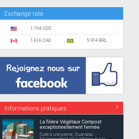
Exchange rate
1.154 USD
1.616 CAD
5.914 BRL
Informations pratiques
La filière Végétaux Compost
exceptionnellement fermée
Suite à une panne, Ouanalao
Environnement vous informe que la...