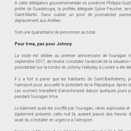
A cette délégation gouvernementale se joindront Philippe Gustin
préfet de Guadeloupe, la préfète déléguée Sylvie Feucher, ain
Saint-Martin. Sans oublier un pool de journalistes par
déplacement aux Antilles.
Soit une quarantaine de personnes au total.
Pour Irma, pas pour Johnny
La visite est dédiée au premier anniversaire de l’ouraga
septembre 2017, de revenir constater l’avancée de la situation 
présidentiel sur la tombe de Johnny Hallyday à Lorient a été dém
Il y a fort à parier que les habitants de Saint-Barthélemy, 
l’aéroport pour accueillir le président de la République. Après 
Les ouvriers travaillent d’arrache-pied depuis quelques jours p
pendant l’ouragan Irma.
Le bâtiment avait été soufflé par l’ouragan, vitres explosées e
également présents cette nuit là, avaient passé des heures 
avait du s’installer en urgence à l’aéroport.