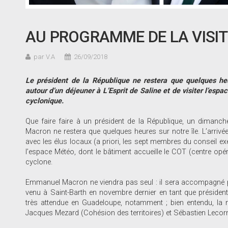
AU PROGRAMME DE LA VISI
par V.A
26/09/2018
Le président de la République ne restera que quelques heu
autour d’un déjeuner à L’Esprit de Saline et de visiter l’es
cyclonique.
Que faire faire à un président de la République, un dimanc
Macron ne restera que quelques heures sur notre île. L’arrivée 
avec les élus locaux (a priori, les sept membres du conseil exécu
l’espace Météo, dont le bâtiment accueille le COT (centre opérat
cyclone.
Emmanuel Macron ne viendra pas seul : il sera accompagné par
venu à Saint-Barth en novembre dernier en tant que président
très attendue en Guadeloupe, notamment ; bien entendu, la mi
Jacques Mezard (Cohésion des territoires) et Sébastien Lecornu