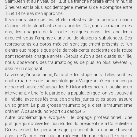
Saint-Jean et au niveau de l’Œuf. La tranche horaire entre minuit et
3 heures est la plus accidentogène, même si celle comprise entre
15 et 18 heures s’en approche.
Il va sans dire que les effets néfastes de la consommation
d’alcool et de stupéfiants sont abordés. Car, dans la majorité des
cas, les usagers de la route impliqués dans des accidents
circulent sous l’emprise d’une ou de plusieurs substances. Des
représentants du corps médical sont également présents et l’un
d’entre eux rappelle que près de trois-cents accidents de la route
sont recensés chaque année. «Depuis qu’on a des quads sur l’île,
nous observons des traumatologies de plus en plus sévères »,
assure un soignant.
La vitesse, l’insouciance, l’alcool et les stupéfiants. Telles sont les
quatre mamelles de l’accidentologie. « Malgré un réseau routier qui
ne permet pas de dépasser les 50 kilomètres heure », souligne un
intervenant. « Une forte partie de la population que l’on voit souvent
à l’hôpital avec des lésions, ce sont les jeunes et les ados, assure
un soignant. La plus grosse traumatologie, c’est le traumatisme
crânien. A cause du non-port du casque. »
Autre problématique évoquée : le dopage professionnel. Une
pratique qui soulève les inquiétudes du président de la Collectivité. «
Généralement, les personnes qui prennent de la cocaïne boivent
aussi de l’alcool, explique un médecin. On parle des effets sur la