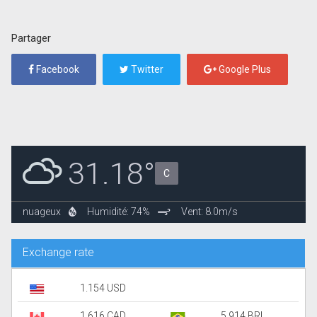
Partager
Facebook
Twitter
Google Plus
31.18°
C
nuageux
Humidité: 74%
Vent: 8.0m/s
Exchange rate
1.154 USD
1.616 CAD
5.914 BRL