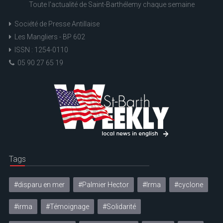
Toute l'actualité de Saint-Barthélemy chaque semaine
Société de Presse Antillaise
Les Mangliers - BP 602
ISSN : 1254-0110
05 90 27 65 19
Tags
#disparu en mer
#Palmier Hector
#Irma
#cyclone
#irma
#Témoignage
#Solidarité