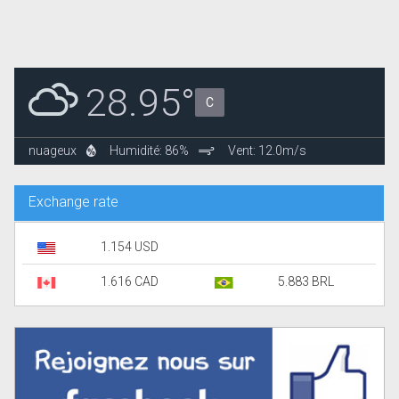
28.95°
C
nuageux
Humidité: 86%
Vent: 12.0m/s
Exchange rate
1.154 USD
1.616 CAD
5.883 BRL