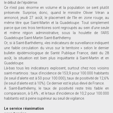
le début de l’épidémie.
Ce n’est pas énorme en volume et la population se sent plutôt
préservée. Surprise, donc, quand le ministre Olivier Véran a
annoncé, jeudi 27 août, le placement de l’île en zone rouge, au
même titre que Saint-Martin et la Guadeloupe. Tout simplement
parce que ces trois territoires sont regroupés au sein d’une seule
et même région administrative, sous la houlette de l’ARS
Guadeloupe Saint-Martin Saint-Barthélemy.
Or, si à Saint-Barthélemy, «les indicateurs de surveillance indiquent
une faible circulation du virus sur le territoire » selon le dernier
bulletin épidémiologique de Santé Publique France, daté du 28
août, la situation est bien plus inquiétante à Saint-Martin et en
Guadeloupe.
Là-bas tous les indicateurs explosent, surtout chez nos voisins
saint-martinois : taux d’incidence de 153,9 pour 100.000 habitants
(le seuil d’alerte est à 50 pour 100.000), taux de positivité de 12,6%
(le seuil d’alerte est à 10%). Ce dernier est le plus élevé de France.
A Saint-Barthélemy, le taux de positivité reste très faible en
comparaison, à 0,4% ; et le taux d’incidence de 10,2 pour 100.000
habitants est à peine supérieur au seuil de vigilance.
Le service réanimation