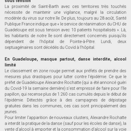
sous tension
La proximité de Saint-Barth avec ces territoires très touchés
nécessite de maintenir une vigilance, malgré la circulation
modérée du virus sur notre île. De plus, toujours au 28 août, Santé
Publique France indique que « le service de réanimation du CHU de
Guadeloupe est sous tension avec 10 patients hospitalisés ». Là,
les habitants de notre île sont directement concernés puisqu’ils
dépendent de l’hôpital de Pointe-à-Pitre. Lundi, deux
septuagénaires sont décédés du Covid à l’hôpital.
En Guadeloupe, masque partout, danse interdite, alcool
limité
Le classement en zone rouge permet aux préfets de prendre des
mesures plus drastiques pour lutter contre l’épidémie. Ce que le
préfet de Guadeloupe Alexandre Rochatte (qui a été annoncé guéri
du Covid-19 la semaine dernière) s’est empressé de faire pour l’île
papillon, qui recense plus de 1.260 cas cumulés depuis le début de
l’épidémie. Détectés grâce à des campagnes de dépistage
gratuites dans les communes, ces cas sont principalement des
jeunes.
Pour limiter l’apparition de nouveaux clusters, Alexandre Rochatte
a interdit la pratique de la danse (sauf pour les écoles de danse), la
vente d’alcool à emporter et la consommation d’alcool sur la voie