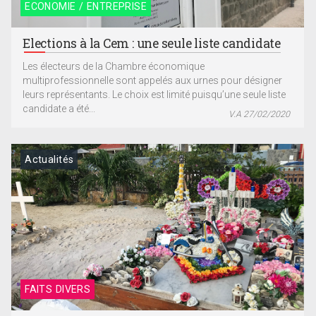
ECONOMIE / ENTREPRISE
Elections à la Cem : une seule liste candidate
Les électeurs de la Chambre économique
multiprofessionnelle sont appelés aux urnes pour désigner
leurs représentants. Le choix est limité puisqu’une seule liste
candidate a été...
V.A 27/02/2020
Actualités
FAITS DIVERS