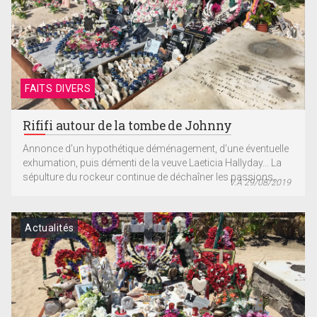
FAITS DIVERS
Rififi autour de la tombe de Johnny
Annonce d’un hypothétique déménagement, d’une éventuelle
exhumation, puis démenti de la veuve Laeticia Hallyday... La
sépulture du rockeur continue de déchaîner les passions,...
V.A 29/08/2019
Actualités