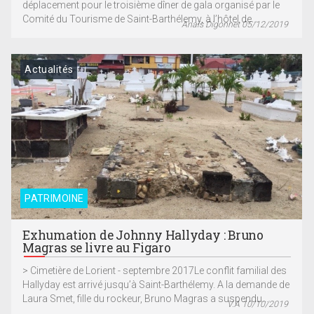
déplacement pour le troisième dîner de gala organisé par le
Comité du Tourisme de Saint-Barthélemy, à l’hôtel de...
Anaïs Digonnet 05/12/2019
Actualités
PATRIMOINE
Exhumation de Johnny Hallyday : Bruno
Magras se livre au Figaro
> Cimetière de Lorient - septembre 2017Le conflit familial des
Hallyday est arrivé jusqu’à Saint-Barthélemy. A la demande de
Laura Smet, fille du rockeur, Bruno Magras a suspendu...
V.A 10/10/2019