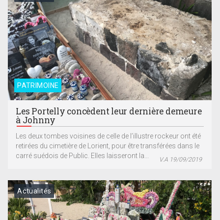
PATRIMOINE
Les Portelly concèdent leur dernière demeure
à Johnny
Les deux tombes voisines de celle de l’illustre rockeur ont été
retirées du cimetière de Lorient, pour être transférées dans le
carré suédois de Public. Elles laisseront la...
V.A 19/09/2019
Actualités