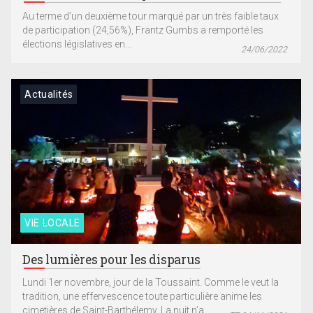
Au terme d’un deuxième tour marqué par un très faible taux
de participation (24,56%), Frantz Gumbs a remporté les
élections législatives en...
24/06/2022
Actualités
VIE LOCALE
Des lumières pour les disparus
Lundi 1er novembre, jour de la Toussaint. Comme le veut la
tradition, une effervescence toute particulière anime les
cimetières de Saint-Barthélemy. La nuit n’a...