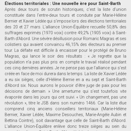
Élections territoriales : Une nouvelle ère pour Saint-Barth
Après deux tours de scrutin historiques, c’est la liste d’union
constituée dans l’entre-deux tours et conduite par Marie-Hélène
Bernier et Xavier Lédée qui s’impose lors des élections territoriales
des 20 et 27 mars. L’alliance Union-Équilibre recueille 50,8% des
suffrages exprimés (1970 voix) contre 49,2% (1905 voix) à Saint-
Barth d’Abord. Une sévère désillusion pour Romaric Magras et ses
colistiers qui avaient convaincu 46,15% des électeurs au premier
tour. La défaite est difficile à encaisser pour le protégé de Bruno
Magras, qui lance le soir des résultats : « Je regrette que la
population n’a pas plus pris en compte le travail réalisé pendant
ces cinq dernières années. Je ne pense pas que l’alliance qui s’est
créée en face de moi durera dans le temps. La liste de Xavier Lédée
a eu six sièges, celle d’Hélène Bernie en a eu sept et Saint-Barth
d’Abord six. Nous aurons le pouvoir d’être juge de paix pour les
décisions de demain. » Une amertume qui s’est toutefois vite
évaporée dans les jours qui ont suivi. « Un changement, pas une
révolution », titre le JSB dans son numéro 1466. Car la liste élue
comprend cinq anciens conseillers territoriaux (Marie-Hélène
Bernier, Xavier Lédée, Maxime Desouches, Marie-Angèle Aubin et
Bettina Cointre), soit davantage que celle de Saint-Barth d’Abord.
L’alliance Union-Équilibre enlève donc treize sièges au sein du