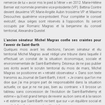
remercie de lui « avoir mis le pied à l’étrier » en 2012. Marie-Hélène
Bernier est nommée première vice-présidente (VP). Bettina Cointre
devient deuxième VP, Marie-Angèle Aubin troisième VP et Maxime
Desouches quatrième vice-président. Pour compléter le conseil
exécutif, deux sièges sont réservés à l’opposition. Ils seront
occupés par Romaric Magras et la benjamine du conseil
territorial, Alexandra Questel.
L’ancien sénateur Michel Magras confie ses craintes pour
l’avenir de Saint-Barth
Quelques mois avant les élections, l’ancien sénateur et élu
territorial Michel Magras avait rédigé une tribune dans laquelle il
effectuait un constat de la situation économique, sociale et
environnementale de Saint-Barthélemy. Désireux de ne pas publier
ses écrits avant le scrutin territorial du mois de mars, Michel
Magras se positionne en « retraité observateur ». Dans son texte
transmis au Journal de Saint-Barth, il écrit : « Je crains que l’on me
dise que j’ai ma propre part de responsabilité dans la situation
actuelle, ce que je ne nie pas, bien au contraire. » Il brosse un
tableau sans concession de l’évolution de Saint-Barthélemy et
estime « qu’il est grand temps de revenir au bon sens et à la raison
» et estime que Saint-Barth ne tient que sur « un équilibre social et