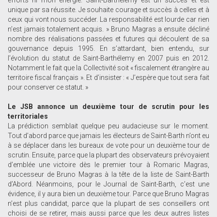
efforts ni mon énergie. Saint-Barthélemy est un succès et est
unique par sa réussite. Je souhaite courage et succès à celles et à
ceux qui vont nous succéder. La responsabilité est lourde car rien
n’est jamais totalement acquis. » Bruno Magras a ensuite décliné
nombre des réalisations passées et futures qui découlent de sa
gouvernance depuis 1995. En s’attardant, bien entendu, sur
l’évolution du statut de Saint-Barthélemy en 2007 puis en 2012.
Notamment le fait que la Collectivité soit « fiscalement étrangère au
territoire fiscal français ». Et d’insister : « J’espère que tout sera fait
pour conserver ce statut. »
Le JSB annonce un deuxième tour de scrutin pour les
territoriales
La prédiction semblait quelque peu audacieuse sur le moment.
Tout d’abord parce que jamais les électeurs de Saint-Barth n’ont eu
à se déplacer dans les bureaux de vote pour un deuxième tour de
scrutin. Ensuite, parce que la plupart des observateurs prévoyaient
d’emblée une victoire dès le premier tour à Romaric Magras,
successeur de Bruno Magras à la tête de la liste de Saint-Barth
d’Abord. Néanmoins, pour le Journal de Saint-Barth, c’est une
évidence, il y aura bien un deuxième tour. Parce que Bruno Magras
n’est plus candidat, parce que la plupart de ses conseillers ont
choisi de se retirer, mais aussi parce que les deux autres listes