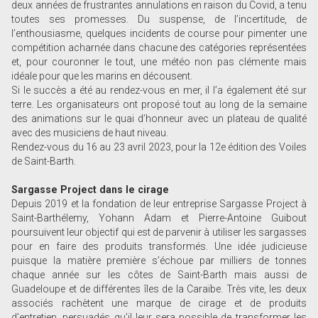
deux années de frustrantes annulations en raison du Covid, a tenu
toutes ses promesses. Du suspense, de l’incertitude, de
l’enthousiasme, quelques incidents de course pour pimenter une
compétition acharnée dans chacune des catégories représentées
et, pour couronner le tout, une météo non pas clémente mais
idéale pour que les marins en décousent.
Si le succès a été au rendez-vous en mer, il l’a également été sur
terre. Les organisateurs ont proposé tout au long de la semaine
des animations sur le quai d’honneur avec un plateau de qualité
avec des musiciens de haut niveau.
Rendez-vous du 16 au 23 avril 2023, pour la 12e édition des Voiles
de Saint-Barth.
Sargasse Project dans le cirage
Depuis 2019 et la fondation de leur entreprise Sargasse Project à
Saint-Barthélemy, Yohann Adam et Pierre-Antoine Guibout
poursuivent leur objectif qui est de parvenir à utiliser les sargasses
pour en faire des produits transformés. Une idée judicieuse
puisque la matière première s’échoue par milliers de tonnes
chaque année sur les côtes de Saint-Barth mais aussi de
Guadeloupe et de différentes îles de la Caraïbe. Très vite, les deux
associés rachètent une marque de cirage et de produits
d’entretien, persuadés qu’il leur sera possible de transformer les