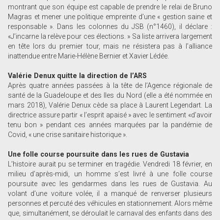
montrant que son équipe est capable de prendre le relai de Bruno
Magras et mener une politique empreinte d’une « gestion saine et
responsable ». Dans les colonnes du JSB (n°1460), il déclare :
«J’incarne la relève pour ces élections. » Sa liste arrivera largement
en tête lors du premier tour, mais ne résistera pas à l’alliance
inattendue entre Marie-Hélène Bernier et Xavier Lédée.
Valérie Denux quitte la direction de l’ARS
Après quatre années passées à la tête de l’Agence régionale de
santé de la Guadeloupe et des Iles du Nord (elle a été nommée en
mars 2018), Valérie Denux cède sa place à Laurent Legendart. La
directrice assure partir « l’esprit apaisé » avec le sentiment «d’avoir
tenu bon » pendant ces années marquées par la pandémie de
Covid, « une crise sanitaire historique ».
Une folle course poursuite dans les rues de Gustavia
L’histoire aurait pu se terminer en tragédie. Vendredi 18 février, en
milieu d’après-midi, un homme s’est livré à une folle course
poursuite avec les gendarmes dans les rues de Gustavia. Au
volant d’une voiture volée, il a manqué de renverser plusieurs
personnes et percuté des véhicules en stationnement. Alors même
que, simultanément, se déroulait le carnaval des enfants dans des