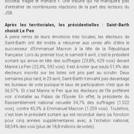
sociétal fragile et menacé ». Une tribune qui ne manquera pas
d’entraîner de nombreuses réactions de la part des lecteurs du
JSB.
Après les territoriales, les présidentielles : Saint-Barth
choisit Le Pen
A peine remis de leurs émotions très locales, les électeurs de
Saint-Barth ont été invités à retourner aux urnes afin d’élire le
successeur d’Emmanuel Macron à la tête de la République
française. Lors du premier tour, le samedi 9 avril, c’est le président
sortant qui arrive en tête des suffrages (23,8%, 629 voix) devant
Marine Le Pen (22,4%, 592 voix). Il est à noter que seuls 51,4% des
électeurs inscrits sur les listes ont pris part au scrutin. Deux
semaines plus tard, le 23 avril, Saint-Barth n’envahit pas davantage
les bureaux de vote puisque le taux de participation n’est que de
56,57%. Et c’est Marine le Pen que les électeurs de l’île préfèrent
voir s’installer au Palais de l’Élysée. En effet, la présidente du
Rassemblement national recueille 54,7% des suffrages (1.522
voix), contre 45,3% à Emmanuel Macron (1.259 voix). Toutefois,
c’est bien le président sortant qui est reconduit dans sa fonction
pour cinq années supplémentaires avec, à l’échelon national,
58,54% des voix (plus de 18,8 millions de votes).