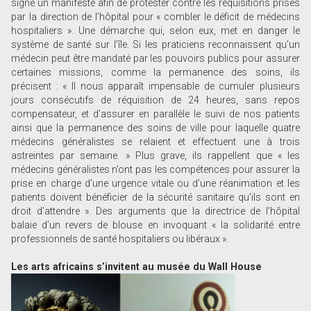
signé un manifeste afin de protester contre les réquisitions prises
par la direction de l’hôpital pour « combler le déficit de médecins
hospitaliers ». Une démarche qui, selon eux, met en danger le
système de santé sur l’île. Si les praticiens reconnaissent qu’un
médecin peut être mandaté par les pouvoirs publics pour assurer
certaines missions, comme la permanence des soins, ils
précisent : « Il nous apparaît impensable de cumuler plusieurs
jours consécutifs de réquisition de 24 heures, sans repos
compensateur, et d’assurer en parallèle le suivi de nos patients
ainsi que la permanence des soins de ville pour laquelle quatre
médecins généralistes se relaient et effectuent une à trois
astreintes par semaine. » Plus grave, ils rappellent que « les
médecins généralistes n’ont pas les compétences pour assurer la
prise en charge d’une urgence vitale ou d’une réanimation et les
patients doivent bénéficier de la sécurité sanitaire qu’ils sont en
droit d’attendre ». Des arguments que la directrice de l’hôpital
balaie d’un revers de blouse en invoquant « la solidarité entre
professionnels de santé hospitaliers ou libéraux ».
Les arts africains s’invitent au musée du Wall House