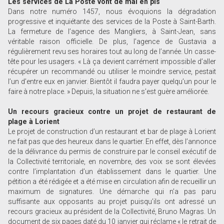
Les services de La Poste vont de mal en pis
Dans notre numéro 1457, nous évoquions la dégradation
progressive et inquiétante des services de la Poste à Saint-Barth.
La fermeture de l’agence des Mangliers, à Saint-Jean, sans
véritable raison officielle. De plus, l’agence de Gustavia a
régulièrement revu ses horaires tout au long de l’année. Un casse-
tête pour les usagers. « Là ça devient carrément impossible d’aller
récupérer un recommandé ou utiliser le moindre service, pestait
l’un d’entre eux en janvier. Bientôt il faudra payer quelqu’un pour le
faire à notre place. » Depuis, la situation ne s’est guère améliorée.
Un recours gracieux contre un projet de restaurant de
plage à Lorient
Le projet de construction d’un restaurant et bar de plage à Lorient
ne fait pas que des heureux dans le quartier. En effet, dès l’annonce
de la délivrance du permis de construire par le conseil exécutif de
la Collectivité territoriale, en novembre, des voix se sont élevées
contre l’implantation d’un établissement dans le quartier. Une
pétition a été rédigée et a été mise en circulation afin de recueillir un
maximum de signatures. Une démarche qui n’a pas paru
suffisante aux opposants au projet puisqu’ils ont adressé un
recours gracieux au président de la Collectivité, Bruno Magras. Un
document de six pages daté du 10 janvier qui réclame « le retrait de