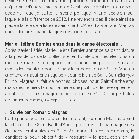
décidé de mettre un terme à mon parcours politique (...) J’arrive au
crépuscule d'une vie bien remplie. C'est avec le sentiment du devoir
accompli que je quitte la scène politique. » Une décision sur
laquelle, à la différence de 2012, il ne reviendra pas. Il cède ainsi sa
place à la tête de la liste de Saint-Barth d’Abord à Romaric Magras
qui se déclarera candidat quelques jours plus tard.
Marie-Hélène Bernier entre dans la danse électorale...
Après Xavier Lédée, Marie-Hélène Bernier annonce sa candidature
à la présidence de la Collectivité territoriale pour les élections du
mois de mars. Elue d’opposition pendant cinq ans, elle assure
avoir « les épaules » pour prendre la succession de Bruno Magras
et entend « travailler en équipe » pour le bien de Saint-Barthélemy. «
Bruno Magras a fait de bonnes choses pour Saint-Barthélemy
mais ces derniers temps il a mené une politique de développement
à outrance qui a saccagé une bonne partie de l’île. On ne peut plus
continuer comme ça », explique-t-elle.
... Suivie par Romaric Magras
Porté par le soutien du président sortant, Romaric Magras prend
la tête de la liste Saint-Barth d’Abord pour mener la campagne des
élections territoriales des 20 et 27 mars. Elu depuis cinq ans, le
candidat a pour objectif de « rassurer » la population en lui