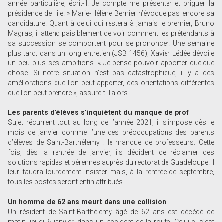
année particulière, écrit-il. Je compte me présenter et briguer la
présidence de l’île. » Marie-Hélène Bernier n’évoque pas encore sa
candidature. Quant à celui qui restera à jamais le premier, Bruno
Magras, il attend paisiblement de voir comment les prétendants à
sa succession se comportent pour se prononcer. Une semaine
plus tard, dans un long entretien (JSB 1456), Xavier Lédée dévoile
un peu plus ses ambitions. « Je pense pouvoir apporter quelque
chose. Si notre situation n’est pas catastrophique, il y a des
améliorations que l’on peut apporter, des orientations différentes
que l’on peut prendre », assure-t-il alors.
Les parents d’élèves s’inquiètent du manque de prof
Sujet récurrent tout au long de l’année 2021, il s’impose dès le
mois de janvier comme l’une des préoccupations des parents
d’élèves de Saint-Barthélemy : le manque de professeurs. Cette
fois, dès la rentrée de janvier, ils décident de réclamer des
solutions rapides et pérennes auprès du rectorat de Guadeloupe. Il
leur faudra lourdement insister mais, à la rentrée de septembre,
tous les postes seront enfin attribués.
Un homme de 62 ans meurt dans une collision
Un résident de Saint-Barthélemy âgé de 62 ans est décédé ce
matin, jeudi 6 janvier, dans un accident de la route. Celui-ci s’est