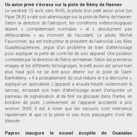
Un avion privé s’écrase sur la piste de Rémy de Haenen
Le vendredi 15 avril, vers 9h45, le pilote d'un petit avion privé (un
Piper 28 R) a raté son atterrissage sur la piste de Rémy de Haenen.
Selon la direction de l'aéroport, les conditions météorologiques
étaient « complètement normales » et « absolument pas
défavorables » au moment de l’accident. Le pilote, Michel
Fauconnier, qui est instructeur et président de l'aéroclub Les Ailes
Guadeloupéennes, argue d'un problème de train d'atterrissage
pour expliquer la perte de contrôle de son appareil. Une position
contestée par la direction de Rémy de Haenen. Selon les premières
images et les différents témoignages, le petit avion est arrivé bien
plus haut qu'il ne se doit pour atterrir sur la piste de Saint-
Barthélemy. « Il a probablement dû tout réduire et il a décroché »,
explique un spécialiste. L'appareil a ensuite heurté violemment le
tarmac, écrasant son train d'atterrissage avant d'emporter un
panneau de signalisation et de finir sa glissade dans l'herbe, en
bordure de piste. L'enlèvement de l'appareil accidenté a pris
environ 2h50. Il est à noter que les secours sont intervenus
rapidement et que ni le pilote ni ses trois passagers n'ont été
blessés.
Paprec inaugure le nouvel écopôle de Ouanalao