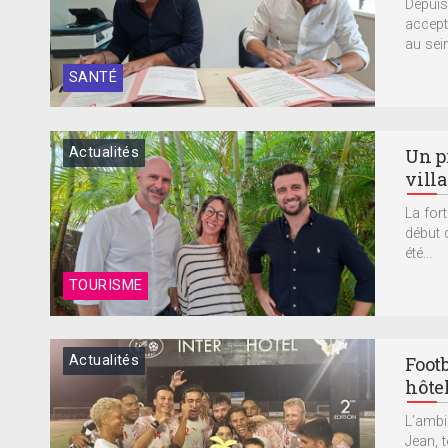
Depuis
accept
au sein
SANTÉ
Actualités
Un pr
villa
La for
début 
été...
TOURISME
Actualités
Foot
hôte
L’ambi
Jean, 