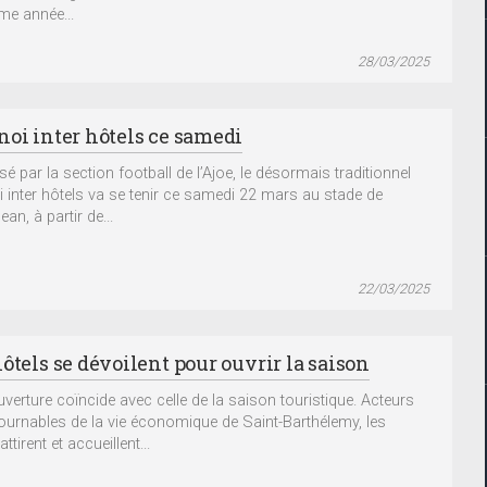
me année...
28/03/2025
noi inter hôtels ce samedi
é par la section football de l’Ajoe, le désormais traditionnel
i inter hôtels va se tenir ce samedi 22 mars au stade de
ean, à partir de...
22/03/2025
ôtels se dévoilent pour ouvrir la saison
uverture coïncide avec celle de la saison touristique. Acteurs
ournables de la vie économique de Saint-Barthélemy, les
attirent et accueillent...