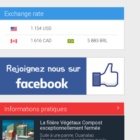
Exchange rate
1.154 USD
1.616 CAD
5.883 BRL
Informations pratiques
Coupures d’électricité annoncées
Dévé
EDF Archipel Guadeloupe informe sa
clientèle que la distribution d’énergie...