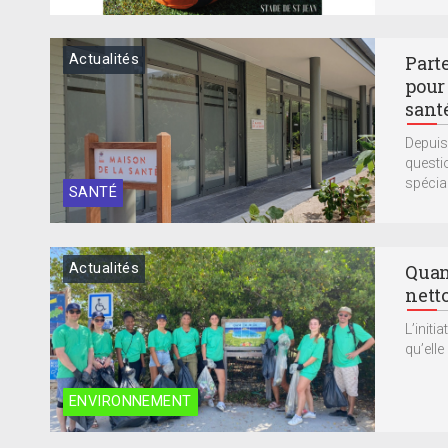
Actualités
Parte
pour 
sant
Depuis
questi
spécial
SANTÉ
Actualités
Quan
nett
L’initi
qu’elle
ENVIRONNEMENT