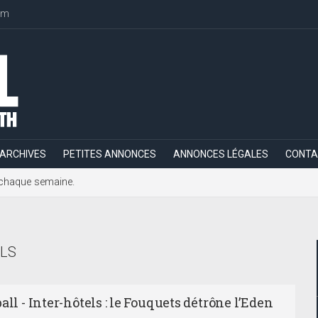
om
ARCHIVES
PETITES ANNONCES
ANNONCES LÉGALES
CONTA
h, chaque semaine.
LS
all - Inter-hôtels : le Fouquets détrône l’Eden