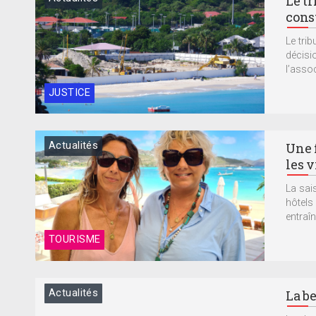
Le t
const
Le tri
décisi
l’assoc
JUSTICE
Actualités
Une f
les v
La sai
hôtels 
entraîn
TOURISME
Actualités
La be