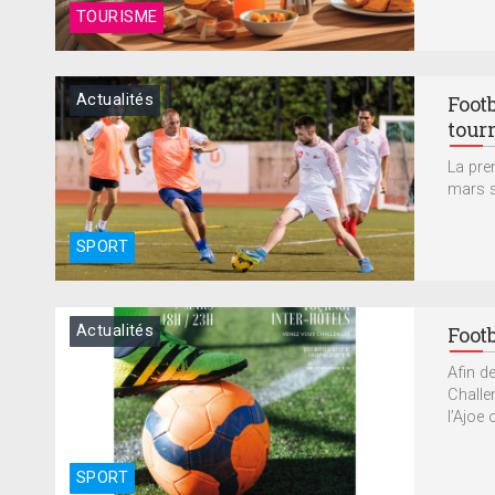
TOURISME
Actualités
Foot
tour
La pre
mars s
SPORT
Actualités
Footb
Afin d
Challe
l’Ajoe o
SPORT