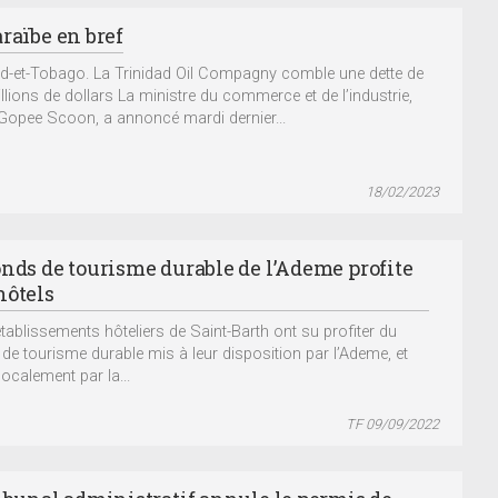
raïbe en bref
ad-et-Tobago. La Trinidad Oil Compagny comble une dette de
llions de dollars La ministre du commerce et de l’industrie,
Gopee Scoon, a annoncé mardi dernier...
18/02/2023
onds de tourisme durable de l’Ademe profite
hôtels
établissements hôteliers de Saint-Barth ont su profiter du
de tourisme durable mis à leur disposition par l’Ademe, et
localement par la...
TF 09/09/2022