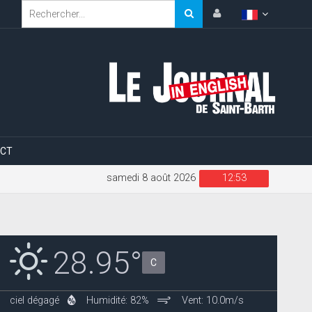
CT
samedi 8 août 2026
12:53
28.95°
C
ciel dégagé
Humidité: 82%
Vent: 10.0m/s