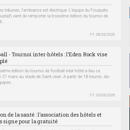
k
es tribunes, l’ambiance est électrique. L’équipe du Fouquets
Gustaf) vient de remporter la troisième édition du tournoi de
...
T.F. 28/03/2026
all - Tournoi inter-hôtels : l’Eden Rock vise
iplé
sième édition du tournoi de football inter-hôtel a lieu ce
 21 mars au stade de Saint-Jean. A partir de 18 heures, dix-
uipes...
T.F. 20/03/2026
n de la santé : l’association des hôtels et
s signe pour la gratuité