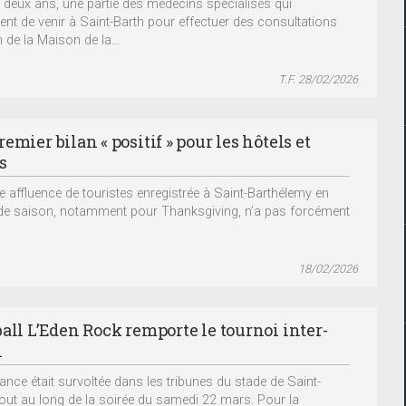
 deux ans, une partie des médecins spécialisés qui
ent de venir à Saint-Barth pour effectuer des consultations
 de la Maison de la...
T.F. 28/02/2026
emier bilan « positif » pour les hôtels et
s
te affluence de touristes enregistrée à Saint-Barthélemy en
de saison, notamment pour Thanksgiving, n’a pas forcément
18/02/2026
ball L’Eden Rock remporte le tournoi inter-
l
ance était survoltée dans les tribunes du stade de Saint-
tout au long de la soirée du samedi 22 mars. Pour la