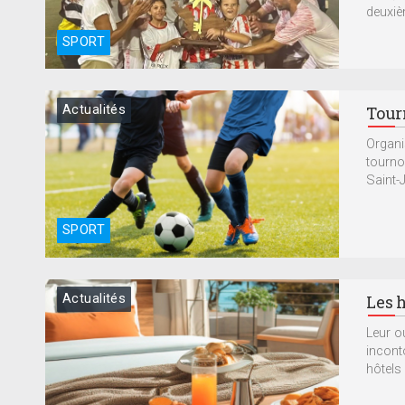
deuxiè
SPORT
Actualités
Tour
Organis
tourno
Saint-J
SPORT
Actualités
Les h
Leur o
incont
hôtels 