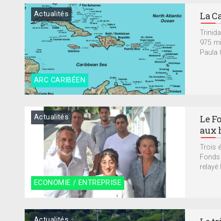
Actualités
La Ca
Trinid
975 mi
Paula 
ARC CARIBÉEN
Actualités
Le F
aux 
Trois 
Fonds 
relayé 
ECONOMIE / ENTREPRISE
Actualités