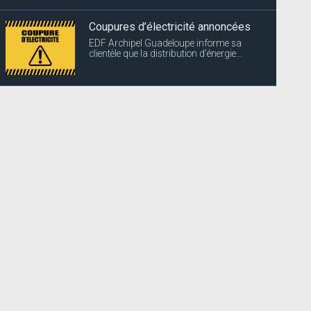
La filière Végétaux Compost
exceptionnellement fermée
Suite à une panne, Ouanalao
Environnement vous informe que la...