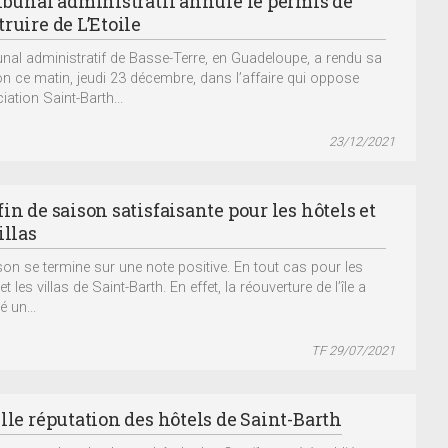
ribunal administratif annule le permis de
ruire de L’Etoile
bunal administratif de Basse-Terre, en Guadeloupe, a rendu sa
on ce matin, jeudi 23 décembre, dans l’affaire qui oppose
iation Saint-Barth...
23/12/2021
in de saison satisfaisante pour les hôtels et
illas
son se termine sur une note positive. En tout cas pour les
et les villas de Saint-Barth. En effet, la réouverture de l’île a
é un...
TF 29/07/2021
lle réputation des hôtels de Saint-Barth