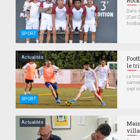
Roc
Dans l
(Carl 
football
SPORT
Actualités
Footb
le tr
La troi
samedi
sept éq
SPORT
Actualités
Maiso
villa