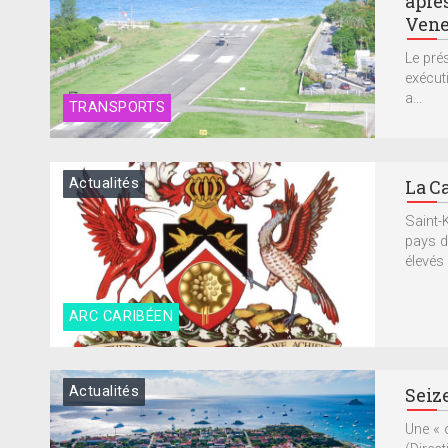
après
Vene
Le pré
exécuti
a...
TRANSPORTS
Actualités
La Ca
Saint-K
pays d
élevés 
ARC CARIBÉEN
Actualités
Seize
Une « 