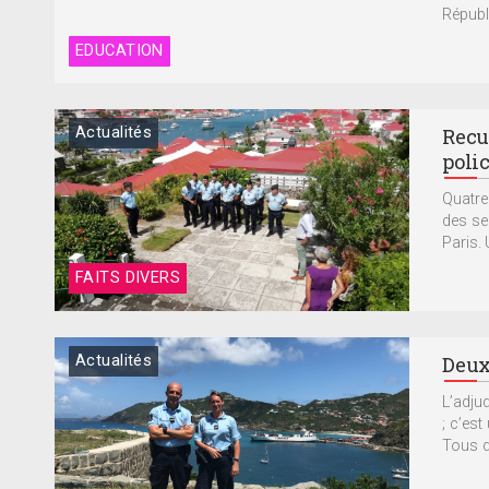
Républi
EDUCATION
Actualités
Recue
poli
Quatre
des se
Paris.
FAITS DIVERS
Actualités
Deux
L’adju
; c’es
Tous d