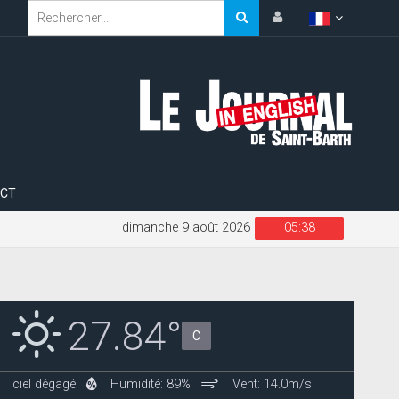
CT
dimanche 9 août 2026
05:38
27.84°
C
ciel dégagé
Humidité: 89%
Vent: 14.0m/s