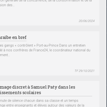
tion générale de la concurrence, de la consommation et de la
ion des...
20/06/2024
raïbe en bref
 Les gangs « contrôlent » Port-au-Prince Dans un entretien
é à nos confrères de France24, le coordinateur national du
ent...
TF 29/10/2021
age discret à Samuel Paty dans les
lissements scolaires
nute de silence chacun dans sa classe et un temps
nge entre enseignants et élèves autour des valeurs de la