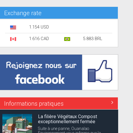
Exchange rate
1.154 USD
1.616 CAD
5.883 BRL
Informations pratiques
La filière Végétaux Compost
exceptionnellement fermée
Suite à une panne, Ouanalao
Environnement vous informe que la...