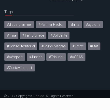
Tags
#disparu en mer
#Palmier Hector
#Irma
#cyclone
#irma
#Témoignage
#Solidarité
#Conseil territorial
#Bruno Magras
#Préfet
#Etat
#Aéroport
#Justice
#Tribunal
#ASBAS
#Gustavialoppet
© 2017 Copyrights
Elapida
. All Rights Reserved
Mentions légales