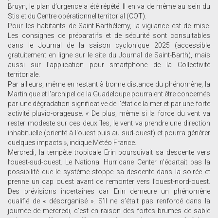
Bruyn, le plan d’urgence a été répété. Il en va de même au sein du
Stis et du Centre opérationnel territorial (COT).
Pour les habitants de Saint-Barthélemy, la vigilance est de mise.
Les consignes de préparatifs et de sécurité sont consultables
dans le Journal de la saison cyclonique 2025 (accessible
gratuitement en ligne sur le site du Journal de Saint-Barth), mais
aussi sur l’application pour smartphone de la Collectivité
territoriale.
Par ailleurs, même en restant à bonne distance du phénomène, la
Martinique et l'archipel de la Guadeloupe pourraient être concernés
par une dégradation significative de l'état de la mer et par une forte
activité pluvio-orageuse. « De plus, même si la force du vent va
rester modeste sur ces deux îles, le vent va prendre une direction
inhabituelle (orienté à l'ouest puis au sud-ouest) et pourra générer
quelques impacts », indique Météo France.
Mercredi, la tempête tropicale Erin poursuivait sa descente vers
l’ouest-sud-ouest. Le National Hurricane Center n’écartait pas la
possibilité que le système stoppe sa descente dans la soirée et
prenne un cap ouest avant de remonter vers l’ouest-nord-ouest.
Des prévisions incertaines car Erin demeure un phénomène
qualifié de « désorganisé ». S’il ne s’était pas renforcé dans la
journée de mercredi, c’est en raison des fortes brumes de sable