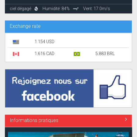
ciel dégagé
Humidité: 84%
Vent: 17.0m/s
Exchange rate
1.154 USD
1.616 CAD
5.883 BRL
Informations pratiques