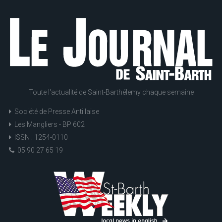
Toute l'actualité de Saint-Barthélemy chaque semaine
Société de Presse Antillaise
Les Mangliers - BP 602
ISSN : 1254-0110
05 90 27 65 19