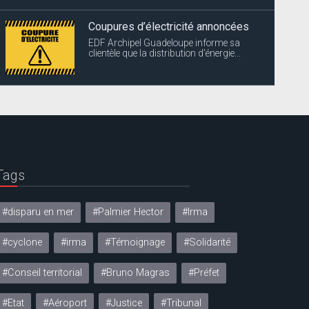
Coupures d’électricité annoncées
EDF Archipel Guadeloupe informe sa
clientèle que la distribution d’énergie...
Tags
#disparu en mer
#Palmier Hector
#Irma
#cyclone
#irma
#Témoignage
#Solidarité
#Conseil territorial
#Bruno Magras
#Préfet
#Etat
#Aéroport
#Justice
#Tribunal