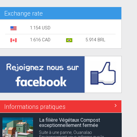
Exchange rate
1.154 USD
1.616 CAD
5.914 BRL
Informations pratiques
La filière Végétaux Compost
exceptionnellement fermée
Suite à une panne, Ouanalao
Environnement vous informe que la...