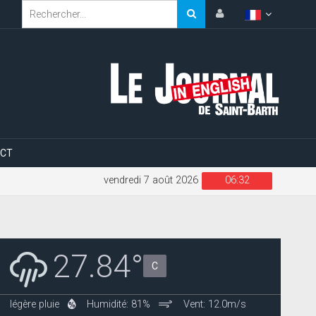
CT
vendredi 7 août 2026
06:32
27.84°
C
légère pluie
Humidité: 81%
Vent: 12.0m/s