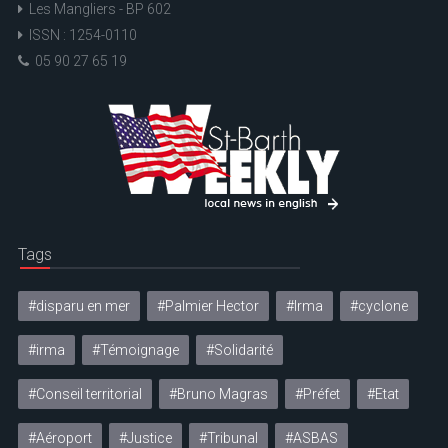
Les Mangliers - BP 602
ISSN : 1254-0110
05 90 27 65 19
Tags
#disparu en mer
#Palmier Hector
#Irma
#cyclone
#irma
#Témoignage
#Solidarité
#Conseil territorial
#Bruno Magras
#Préfet
#Etat
#Aéroport
#Justice
#Tribunal
#ASBAS