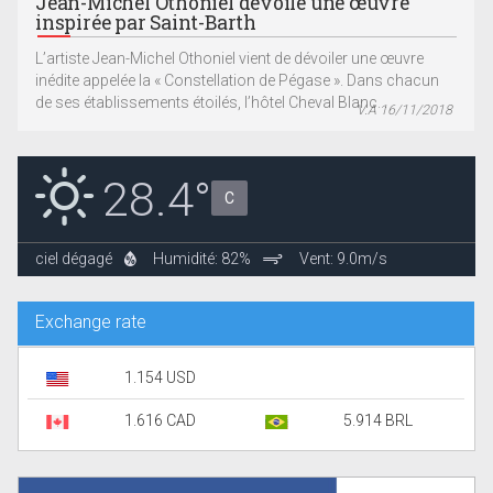
Jean-Michel Othoniel dévoile une œuvre
inspirée par Saint-Barth
L’artiste Jean-Michel Othoniel vient de dévoiler une œuvre
inédite appelée la « Constellation de Pégase ». Dans chacun
de ses établissements étoilés, l’hôtel Cheval Blanc...
V.A 16/11/2018
28.4°
C
ciel dégagé
Humidité: 82%
Vent: 9.0m/s
Exchange rate
1.154 USD
1.616 CAD
5.914 BRL