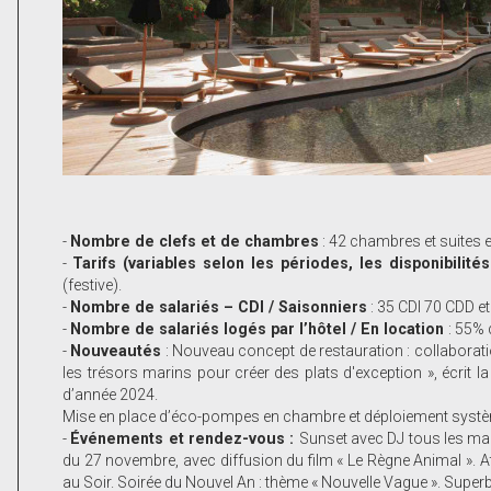
-
Nombre de clefs et de chambres
: 42 chambres et suites e
-
Tarifs (variables selon les périodes, les disponibilit
(festive).
-
Nombre de salariés – CDI / Saisonniers
: 35 CDI 70 CDD et
-
Nombre de salariés logés par l’hôtel / En location
: 55% 
-
Nouveautés
: Nouveau concept de restauration : collaboratio
les trésors marins pour créer des plats d'exception », écrit l
d’année 2024.
Mise en place d’éco-pompes en chambre et déploiement syst
-
Événements et rendez-vous :
Sunset avec DJ tous les mard
du 27 novembre, avec diffusion du film « Le Règne Animal ». A
au Soir. Soirée du Nouvel An : thème « Nouvelle Vague ». Super