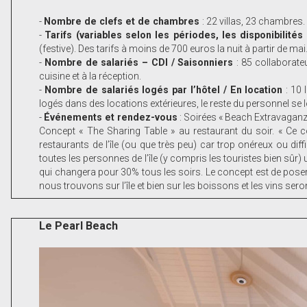
-
Nombre de clefs et de chambres
: 22 villas, 23 chambres.
-
Tarifs (variables selon les périodes, les disponibilit
(festive). Des tarifs à moins de 700 euros la nuit à partir de mai
-
Nombre de salariés – CDI / Saisonniers
: 85 collaborate
cuisine et à la réception.
-
Nombre de salariés logés par l’hôtel / En location
: 10
logés dans des locations extérieures, le reste du personnel s
-
Événements et rendez-vous
: Soirées « Beach Extravaganza 
Concept « The Sharing Table » au restaurant du soir. « Ce c
restaurants de l’île (ou que très peu) car trop onéreux ou dif
toutes les personnes de l’île (y compris les touristes bien sû
qui changera pour 30% tous les soirs. Le concept est de poser a
nous trouvons sur l’île et bien sur les boissons et les vins seron
Le Pearl Beach