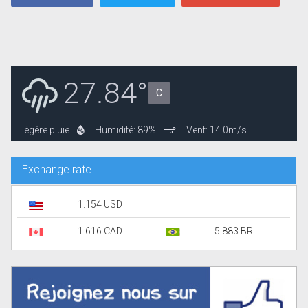
27.84°
C
légère pluie
Humidité: 89%
Vent: 14.0m/s
Exchange rate
1.154 USD
1.616 CAD
5.883 BRL