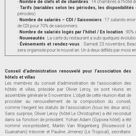
-
Nombre de clefs et de chambres
: 14 chambres à l’hôtel d
-
Tarifs (variables selon les périodes, les disponibilité
périodes)
-
Nombre de salariés – CDI / Saisonniers
: 17 salariés envi
de CDI pour 70% de saisonniers.
-
Nombre de salariés logés par l’hôtel / En location
: 90% d
-
Nouveautés
: La carte du restaurant a subi quelques évolutio
-
Événements et rendez-vous
: Samedi 23 novembre, Beach
sera organisée pour le nouvel an. Un à deux défilés par mois e
Conseil d’administration renouvelé pour l’association des
hôtels et villas
Les membres du conseil d’administration de l’association des
hôtels et villas, présidée par Olivier Leroy, se sont réunis en
assemblée générale le 5 novembre. L’objet de cette réunion était de
procéder au renouvellement de la composition du conseil,
comme l’exigent les statuts de l’association (tous les deux ans).
Sans surprise, Olivier Leroy (hôtel Le Christopher) a été reconduit
dans sa fonction de président. Yohan Adam (Gypsea hôtel) a été
nommé vice-président, Martin Van Wagenberg (Rosewood Le
Guanahani) trésorier et Pauline Jimenez (Le Tropical), secrétaire.