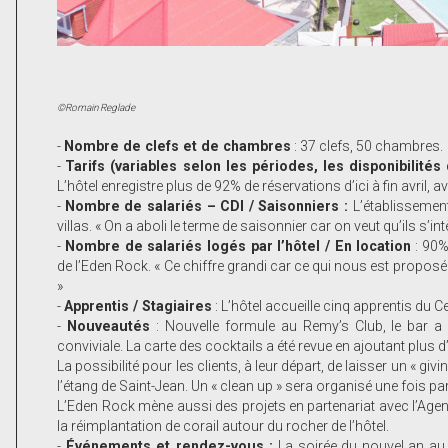
©Romain Reglade
-
Nombre de clefs et de chambres
: 37 clefs, 50 chambres.
-
Tarifs (variables selon les périodes, les disponibilité
L’hôtel enregistre plus de 92% de réservations d’ici à fin avril, a
-
Nombre de salariés – CDI / Saisonniers :
L’établissemen
villas. « On a aboli le terme de saisonnier car on veut qu’ils s’
-
Nombre de salariés logés par l’hôtel / En location
: 90%
de l’Eden Rock. « Ce chiffre grandi car ce qui nous est proposé
»
-
Apprentis / Stagiaires
: L’hôtel accueille cinq apprentis du 
-
Nouveautés
: Nouvelle formule au Remy’s Club, le bar a
conviviale. La carte des cocktails a été revue en ajoutant plus d
La possibilité pour les clients, à leur départ, de laisser un « gi
l’étang de Saint-Jean. Un « clean up » sera organisé une fois pa
L’Eden Rock mène aussi des projets en partenariat avec l’Agen
la réimplantation de corail autour du rocher de l’hôtel.
-
Événements et rendez-vous :
La soirée du nouvel an au