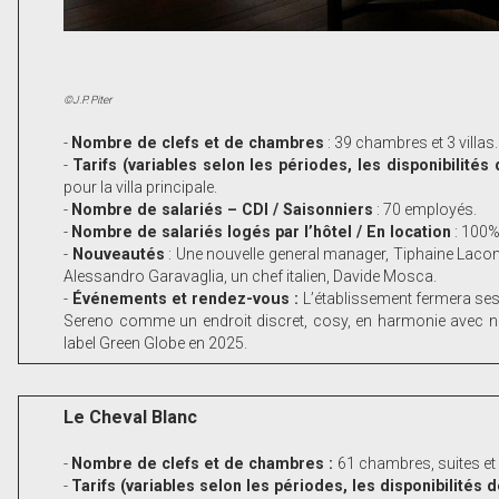
©J.P. Piter
-
Nombre de clefs et de chambres
: 39 chambres et 3 villas.
-
Tarifs (variables selon les périodes, les disponibilité
pour la villa principale.
-
Nombre de salariés – CDI / Saisonniers
: 70 employés.
-
Nombre de salariés logés par l’hôtel / En location
: 100%
-
Nouveautés
: Une nouvelle general manager, Tiphaine Lacom
Alessandro Garavaglia, un chef italien, Davide Mosca.
-
Événements et rendez-vous :
L’établissement fermera ses
Sereno comme un endroit discret, cosy, en harmonie avec n
label Green Globe en 2025.
Le Cheval Blanc
-
Nombre de clefs et de chambres :
61 chambres, suites et v
-
Tarifs (variables selon les périodes, les disponibilités