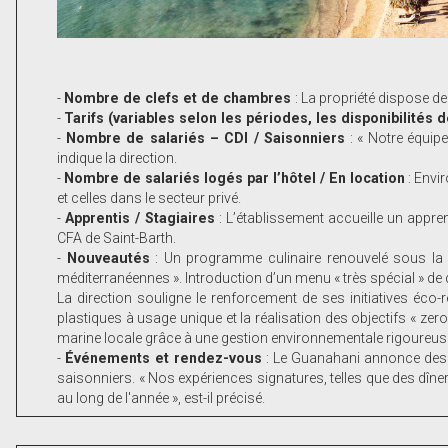
-
Nombre de clefs et de chambres
: La propriété dispose 
-
Tarifs (variables selon les périodes, les disponibilités
-
Nombre de salariés – CDI / Saisonniers
: « Notre équip
indique la direction.
-
Nombre de salariés logés par l’hôtel / En location
: Envi
et celles dans le secteur privé.
-
Apprentis / Stagiaires
: L’établissement accueille un appren
CFA de Saint-Barth.
-
Nouveautés
: Un programme culinaire renouvelé sous la 
méditerranéennes ». Introduction d’un menu « très spécial » de
La direction souligne le renforcement de ses initiatives éco
plastiques à usage unique et la réalisation des objectifs « ze
marine locale grâce à une gestion environnementale rigoureuse 
-
Événements et rendez-vous
: Le Guanahani annonce des é
saisonniers. « Nos expériences signatures, telles que des dîner
au long de l'année », est-il précisé.