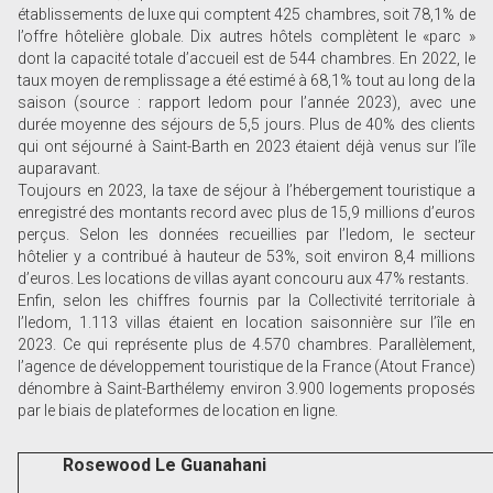
établissements de luxe qui comptent 425 chambres, soit 78,1% de
l’offre hôtelière globale. Dix autres hôtels complètent le «parc »
dont la capacité totale d’accueil est de 544 chambres. En 2022, le
taux moyen de remplissage a été estimé à 68,1% tout au long de la
saison (source : rapport Iedom pour l’année 2023), avec une
durée moyenne des séjours de 5,5 jours. Plus de 40% des clients
qui ont séjourné à Saint-Barth en 2023 étaient déjà venus sur l’île
auparavant.
Toujours en 2023, la taxe de séjour à l’hébergement touristique a
enregistré des montants record avec plus de 15,9 millions d’euros
perçus. Selon les données recueillies par l’Iedom, le secteur
hôtelier y a contribué à hauteur de 53%, soit environ 8,4 millions
d’euros. Les locations de villas ayant concouru aux 47% restants.
Enfin, selon les chiffres fournis par la Collectivité territoriale à
l’Iedom, 1.113 villas étaient en location saisonnière sur l’île en
2023. Ce qui représente plus de 4.570 chambres. Parallèlement,
l’agence de développement touristique de la France (Atout France)
dénombre à Saint-Barthélemy environ 3.900 logements proposés
par le biais de plateformes de location en ligne.
Rosewood Le ­Guanahani