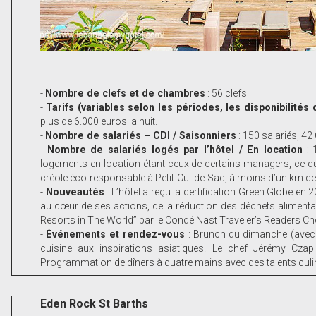
-
Nombre de clefs et de chambres
: 56 clefs
-
Tarifs (variables selon les périodes, les disponibilité
plus de 6.000 euros la nuit.
-
Nombre de salariés – CDI / Saisonniers
: 150 salariés, 42
-
Nombre de salariés logés par l’hôtel / En location
: 
logements en location étant ceux de certains managers, ce qui
créole éco-responsable à Petit-Cul-de-Sac, à moins d’un km de l’
-
Nouveautés
: L’hôtel a reçu la certification Green Globe en 2
au cœur de ses actions, de la réduction des déchets alimentai
Resorts in The World” par le Condé Nast Traveler’s Readers C
-
Événements et rendez-vous
: Brunch du dimanche (avec 
cuisine aux inspirations asiatiques. Le chef Jérémy Czapl
Programmation de dîners à quatre mains avec des talents culinai
Eden Rock St Barths