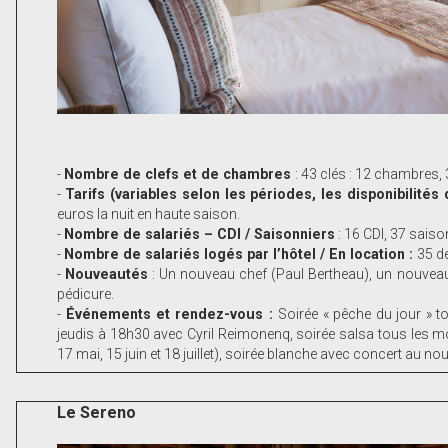
-
Nombre de clefs et de chambres
: 43 clés : 12 chambres, 3
-
Tarifs (variables selon les périodes, les disponibilit
euros la nuit en haute saison.
-
Nombre de salariés – CDI / Saisonniers
: 16 CDI, ­37 sais
-
Nombre de salariés logés par l’hôtel / En location :
35 de
-
Nouveautés
: Un nouveau chef (Paul Bertheau), un nouveau 
pédicure.
-
Événements et rendez-vous :
Soirée « pêche du jour » t
jeudis à 18h30 avec Cyril Reimonenq, soirée salsa tous les moi
17 mai, 15 juin et 18 juillet), soirée blanche avec concert au nou
Le Sereno