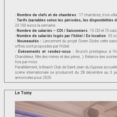
-
Nombre de clefs et de chambres
: 17 chambres, trois vil
-
Tarifs (variables selon les périodes, les disponibilités
23.100 euros la semaine.
-
Nombre de salariés – CDI / Saisonniers
: 15 CDI et 70 ­sai
-
Nombre de salariés logés par l’hôtel / En location
: 55 s
-
Nouveautés :
Lancement du projet Green Globe cette sais
offres sont proposées par l’hôtel.
-
Événements et rendez-vous :
Brunch prestigieux à l’h
Chandeleur, fête des mères et des pères…). Relance des soirée
fois par mois.
Parallèlement, le Beach Club de Saint-Jean du Gypsea accueill
scène internationale se produiront du 28 décembre au 3 ja
annoncées pour 2025.
Le Toiny