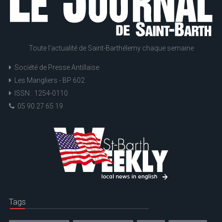
Toute l'actualité de Saint-Barthélemy chaque semaine
Société de Presse Antillaise
Les Mangliers - BP 602
ISSN : 1254-0110
05 90 27 65 19
Tags