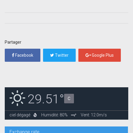
Partager
Facebook
Twitter
Google Plus
29.51°
C
ciel dégagé
Humidité: 80%
Vent: 12.0m/s
Exchange rate