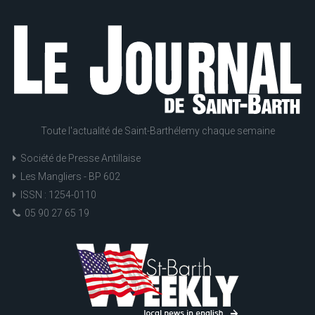
Toute l'actualité de Saint-Barthélemy chaque semaine
Société de Presse Antillaise
Les Mangliers - BP 602
ISSN : 1254-0110
05 90 27 65 19