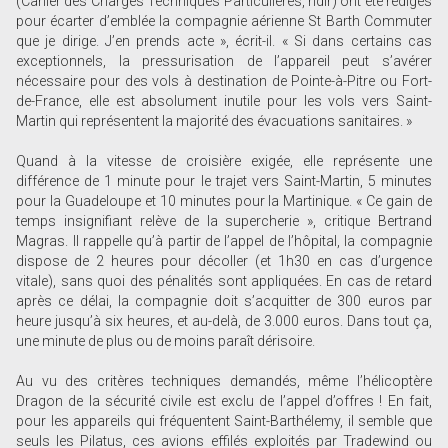
(Cahier des Charges Techniques Particulières, ndlr) ont été rédigés
pour écarter d’emblée la compagnie aérienne St Barth Commuter
que je dirige. J’en prends acte », écrit-il. « Si dans certains cas
exceptionnels, la pressurisation de l’appareil peut s’avérer
nécessaire pour des vols à destination de Pointe-à-Pitre ou Fort-
de-France, elle est absolument inutile pour les vols vers Saint-
Martin qui représentent la majorité des évacuations sanitaires. »
Quand à la vitesse de croisière exigée, elle représente une
différence de 1 minute pour le trajet vers Saint-Martin, 5 minutes
pour la Guadeloupe et 10 minutes pour la Martinique. « Ce gain de
temps insignifiant relève de la supercherie », critique Bertrand
Magras. Il rappelle qu’à partir de l’appel de l’hôpital, la compagnie
dispose de 2 heures pour décoller (et 1h30 en cas d’urgence
vitale), sans quoi des pénalités sont appliquées. En cas de retard
après ce délai, la compagnie doit s’acquitter de 300 euros par
heure jusqu’à six heures, et au-delà, de 3.000 euros. Dans tout ça,
une minute de plus ou de moins paraît dérisoire.
Au vu des critères techniques demandés, même l’hélicoptère
Dragon de la sécurité civile est exclu de l’appel d’offres ! En fait,
pour les appareils qui fréquentent Saint-Barthélemy, il semble que
seuls les Pilatus, ces avions effilés exploités par Tradewind ou