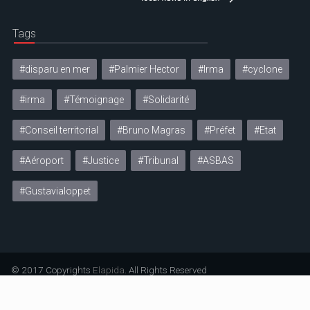
Tags
#disparu en mer
#Palmier Hector
#Irma
#cyclone
#irma
#Témoignage
#Solidarité
#Conseil territorial
#Bruno Magras
#Préfet
#Etat
#Aéroport
#Justice
#Tribunal
#ASBAS
#Gustavialoppet
© 2017 Copyrights
Elapida
. All Rights Reserved
Mentions légales