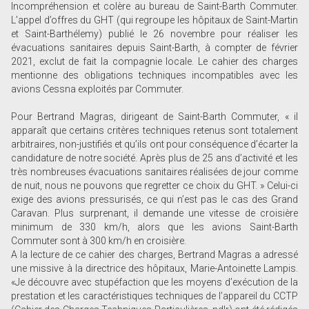
Incompréhension et colère au bureau de Saint-Barth Commuter.
L’appel d’offres du GHT (qui regroupe les hôpitaux de Saint-Martin
et Saint-Barthélemy) publié le 26 novembre pour réaliser les
évacuations sanitaires depuis Saint-Barth, à compter de février
2021, exclut de fait la compagnie locale. Le cahier des charges
mentionne des obligations techniques incompatibles avec les
avions Cessna exploités par Commuter.
Pour Bertrand Magras, dirigeant de Saint-Barth Commuter, « il
apparaît que certains critères techniques retenus sont totalement
arbitraires, non-justifiés et qu’ils ont pour conséquence d’écarter la
candidature de notre société. Après plus de 25 ans d’activité et les
très nombreuses évacuations sanitaires réalisées de jour comme
de nuit, nous ne pouvons que regretter ce choix du GHT. » Celui-ci
exige des avions pressurisés, ce qui n’est pas le cas des Grand
Caravan. Plus surprenant, il demande une vitesse de croisière
minimum de 330 km/h, alors que les avions Saint-Barth
Commuter sont à 300 km/h en croisière.
A la lecture de ce cahier des charges, Bertrand Magras a adressé
une missive à la directrice des hôpitaux, Marie-Antoinette Lampis.
«Je découvre avec stupéfaction que les moyens d’exécution de la
prestation et les caractéristiques techniques de l’appareil du CCTP