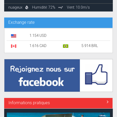
nuageux
Humidité: 72%
Vent: 10.0m/s
Exchange rate
1.154 USD
1.616 CAD
5.914 BRL
Informations pratiques