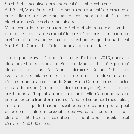
Saint-Barth Executive, correspondent à la fiche technique.
A l’hôpital, Marie-Antoinette Lampis n’a pas souhaité commenter le
sujet. Elle nous renvoie au cahier des charges, «publié sur les
plateformes dédiées et consultable. »
Mais depuis, la consternation de Bertrand Magras a été entendue,
et le cahier des charges modifié lundi 7 décembre. La mention “de
préférence” a été ajoutée aux points techniques qui disqualifiaient
Saint-Barth Commuter. Celle-ci pourra donc candidater.
La compagnie avait répondu à un appel d’offres en 2013, qui était «
plus ouvert », se souvient Bertrand Magras. Il a été prorogé
plusieurs fois jusqu’à l’année dernière. Depuis 2019, les
évacuations sanitaires ne se font plus dans le cadre d’un appel
d’offres mais à la commande. Saint-Barth Commuter est appelée
en cas de besoin (un jour sur deux en moyenne), et facture ses
prestations à l’hôpital au prix du charter. Elle n’applique pas de
surcoût pour la transformation de l’appareil en accueil médicalisé,
ni pour les perturbations éventuelles de planning que peut
engendrer la nature imprévisible des Evasans. L’an dernier, pour
plus de 150 trajets médicalisés, le coût pour l’hôpital était
d’environ 250.000 euros.