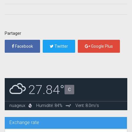
Partager
Facebook
Twitter
Google Plus
27.84°
C
nuageux
Humidité: 84%
Vent: 8.0m/s
Exchange rate