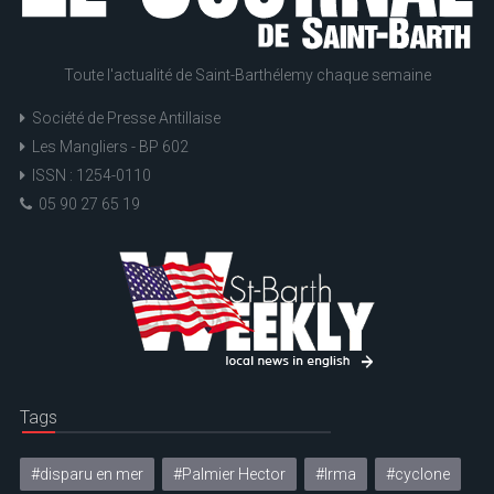
Toute l'actualité de Saint-Barthélemy chaque semaine
Société de Presse Antillaise
Les Mangliers - BP 602
ISSN : 1254-0110
05 90 27 65 19
Tags
#disparu en mer
#Palmier Hector
#Irma
#cyclone