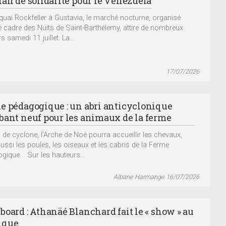
lan de solidarité pour le Vénézuela
 quai Rockfeller à Gustavia, le marché nocturne, organisé
e cadre des Nuits de Saint-Barthélemy, attire de nombreux
rs samedi 11 juillet. La...
17/07/2026
e pédagogique : un abri anticyclonique
bant neuf pour les animaux de la ferme
 de cyclone, l’Arche de Noé pourra accueillir les chevaux,
ussi les poules, les oiseaux et les cabris de la Ferme
gique. Sur les hauteurs...
Albane Harmange 16/07/2026
board : Athanäé Blanchard fait le « show » au
ique