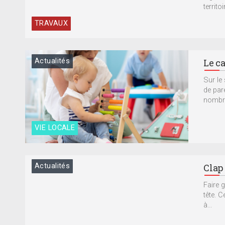
territo
TRAVAUX
Actualités
Le ca
Sur le
de par
nombre
VIE LOCALE
Actualités
Clap 
Faire 
tête. C
à...