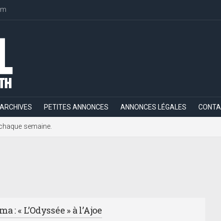
om
ARCHIVES
PETITES ANNONCES
ANNONCES LÉGALES
CONTA
h, chaque semaine.
a : « L’Odyssée » à l’Ajoe