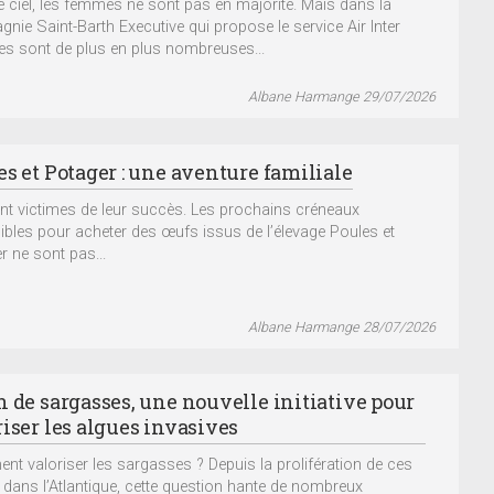
e ciel, les femmes ne sont pas en majorité. Mais dans la
nie Saint-Barth Executive qui propose le service Air Inter
elles sont de plus en plus nombreuses...
Albane Harmange 29/07/2026
es et Potager : une aventure familiale
nt victimes de leur succès. Les prochains créneaux
ibles pour acheter des œufs issus de l’élevage Poules et
r ne sont pas...
Albane Harmange 28/07/2026
n de sargasses, une nouvelle initiative pour
riser les algues invasives
t valoriser les sargasses ? Depuis la prolifération de ces
 dans l’Atlantique, cette question hante de nombreux