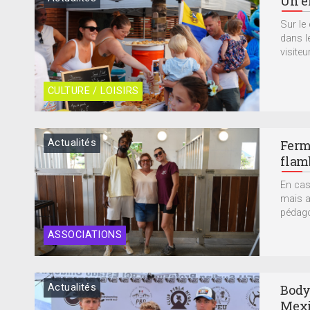
Un é
Sur le
dans l
visiteu
CULTURE / LOISIRS
Actualités
Ferm
flam
En cas
mais a
pédago
ASSOCIATIONS
Actualités
Body
Mex