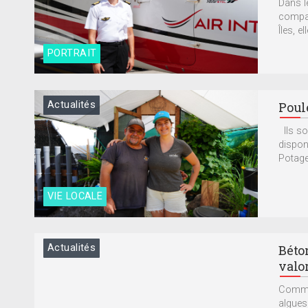
Dans l
compag
Îles, 
PORTRAIT
Actualités
Poul
Ils so
dispon
Potage
VIE LOCALE
Actualités
Béto
valo
Commen
algues