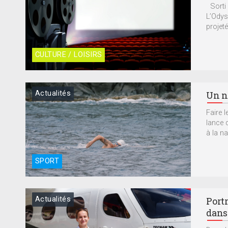
Sorti 
L’Odys
projeté
CULTURE / LOISIRS
Actualités
Un n
Faire l
lance 
à la na
SPORT
Actualités
Port
dans 