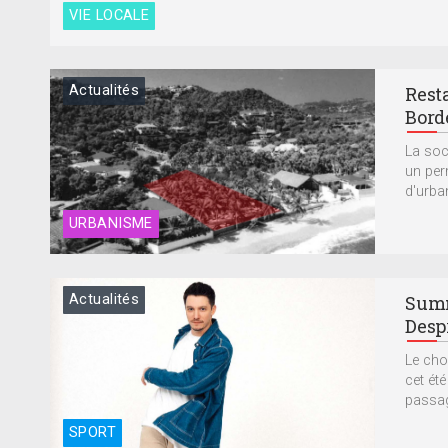
VIE LOCALE
Actualités
Resta
Bord
La soc
un per
d'urba
URBANISME
Actualités
Summ
Desp
Le cho
cet ét
passage
SPORT