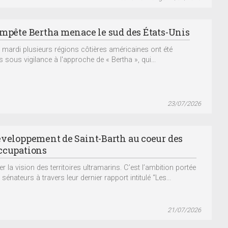
empête Bertha menace le sud des États-Unis
 mardi plusieurs régions côtières américaines ont été
 sous vigilance à l'approche de « Bertha », qui...
23/07/2026
éveloppement de Saint-Barth au coeur des
ccupations
 la vision des territoires ultramarins. C’est l’ambition portée
 sénateurs à travers leur dernier rapport intitulé “Les...
21/07/2026