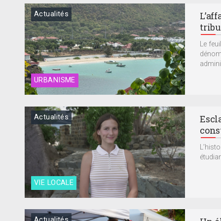
Actualités
L’aff
trib
Le feui
dénomm
adminis
URBANISME
Actualités
Escl
cons
L’hist
étudian
VIE LOCALE
Actualités