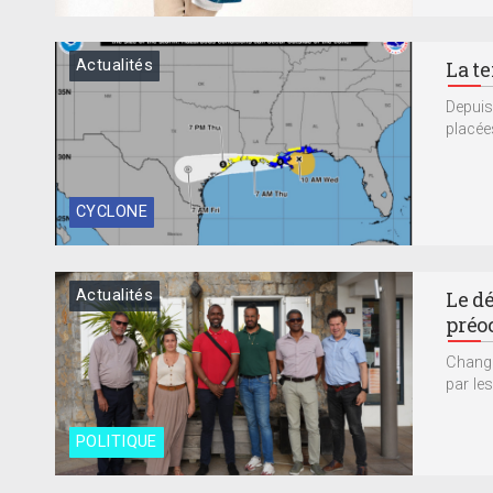
Actualités
La t
Depuis
placées
CYCLONE
Actualités
Le d
préo
Changer
par les
POLITIQUE