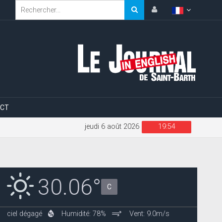
CT
jeudi 6 août 2026
19:54
30.06°
C
ciel dégagé
Humidité: 78%
Vent: 9.0m/s