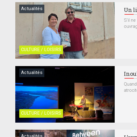
Actualités
Un li
S’il ne
ouvrage
CULTURE / LOISIRS
Actualités
Inou
Quand 
atrocit
CULTURE / LOISIRS
Actualités