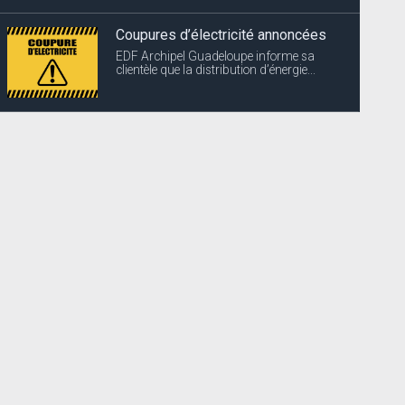
La filière Végétaux Compost
exceptionnellement fermée
Suite à une panne, Ouanalao
Environnement vous informe que la...