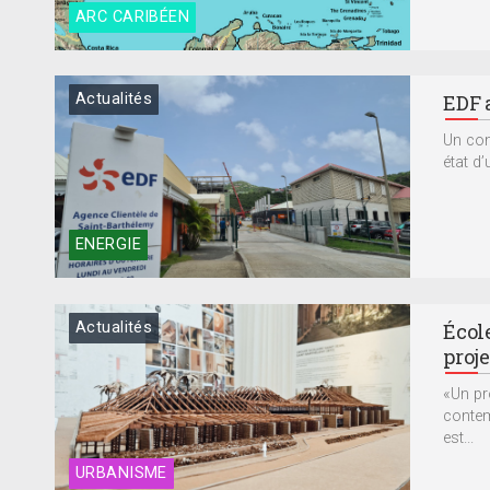
ARC CARIBÉEN
Actualités
EDF 
Un com
état d’
ENERGIE
Actualités
École
proje
«Un pr
contemp
est...
URBANISME