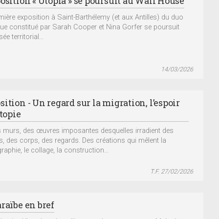
osition « Utopia » se poursuit au Wall House
mière exposition à Saint-Barthélemy (et aux Antilles) du duo
ique constitué par Sarah Cooper et Nina Gorfer se poursuit
e territorial...
14/03/2026
ition - Un regard sur la migration, l’espoir
utopie
s murs, des œuvres imposantes desquelles irradient des
s, des corps, des regards. Des créations qui mêlent la
aphie, le collage, la construction...
T.F. 27/02/2026
raïbe en bref