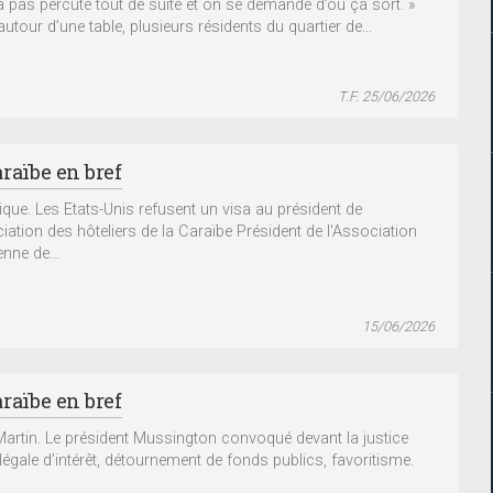
a pas percuté tout de suite et on se demande d’où ça sort. »
utour d’une table, plusieurs résidents du quartier de...
T.F. 25/06/2026
raïbe en bref
que. Les Etats-Unis refusent un visa au président de
ciation des hôteliers de la Caraïbe Président de l'Association
nne de...
15/06/2026
raïbe en bref
Martin. Le président Mussington convoqué devant la justice
llégale d’intérêt, détournement de fonds publics, favoritisme.