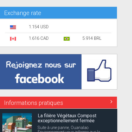
Exchange rate
1.154 USD
1.616 CAD
5.914 BRL
Informations pratiques
Coupures d’électricité annoncées
Dévé
EDF Archipel Guadeloupe informe sa
clientèle que la distribution d’énergie...