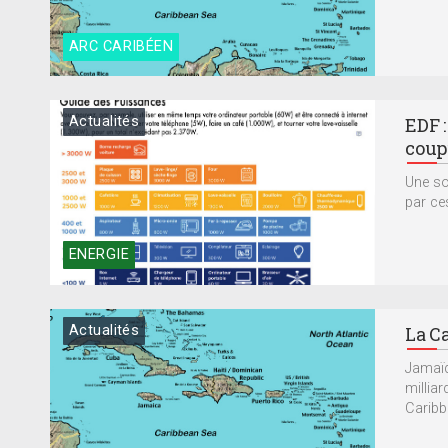
ARC CARIBÉEN
Actualités
EDF 
coupu
Une sol
par ce
ENERGIE
Actualités
La Ca
Jamaïq
millia
Caribb