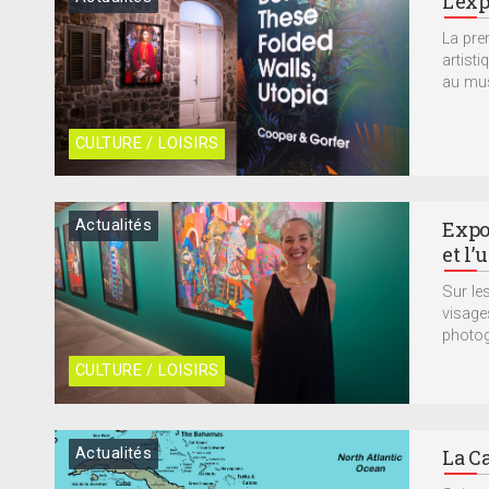
L’exp
La pre
artist
au musé
CULTURE / LOISIRS
Actualités
Expos
et l’
Sur le
visage
photogr
CULTURE / LOISIRS
Actualités
La Ca