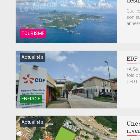
dest
Quel e
son su
années 
TOURISME
Actualités
EDF :
«A Sain
fois op
CFDT...
ENERGIE
Actualités
Une 
rive