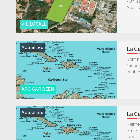
«On n’
Assis a
VIE LOCALE
Actualités
La Ca
Domini
l’asso
caribée
ARC CARIBÉEN
Actualités
La Ca
Saint-
Prise i
Tels...