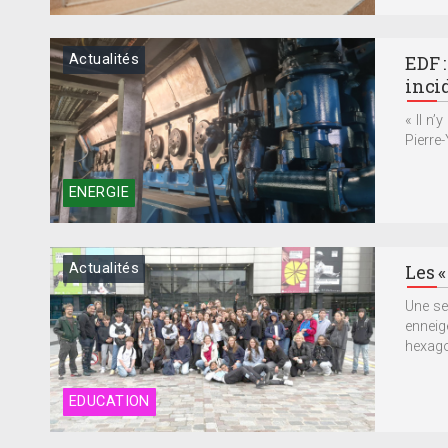
Actualités
EDF 
incid
« Il n’
Pierre-
ENERGIE
Actualités
Les «
Une se
enneig
hexagon
EDUCATION