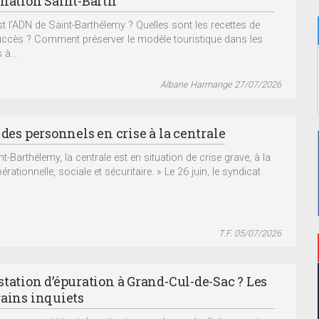
ination Saint-Barth
st l’ADN de Saint-Barthélemy ? Quelles sont les recettes de
ccès ? Comment préserver le modèle touristique dans les
à...
Albane Harmange 27/07/2026
 des personnels en crise à la centrale
t-Barthélemy, la centrale est en situation de crise grave, à la
érationnelle, sociale et sécuritaire. » Le 26 juin, le syndicat
T.F. 05/07/2026
station d’épuration à Grand-Cul-de-Sac ? Les
rains inquiets