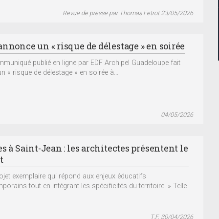
Revue de presse par Thomas Fetrot 23/05/2026
annonce un « risque de délestage » en soirée
muniqué publié en ligne par EDF Archipel Guadeloupe fait
un « risque de délestage » en soirée à...
04/05/2026
s à Saint-Jean : les architectes présentent le
t
ojet exemplaire qui répond aux enjeux éducatifs
orains tout en intégrant les spécificités du territoire. » Telle
T.F. 30/04/2026