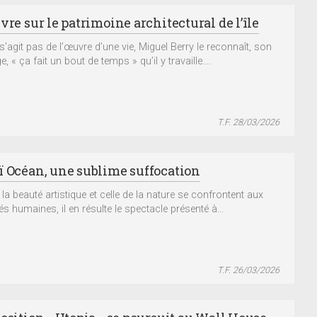
vre sur le patrimoine architectural de l’île
 s’agit pas de l’œuvre d’une vie, Miguel Berry le reconnaît, son
, « ça fait un bout de temps » qu’il y travaille....
T.F. 28/03/2026
ï Océan, une sublime suffocation
la beauté artistique et celle de la nature se confrontent aux
és humaines, il en résulte le spectacle présenté à...
T.F. 26/03/2026