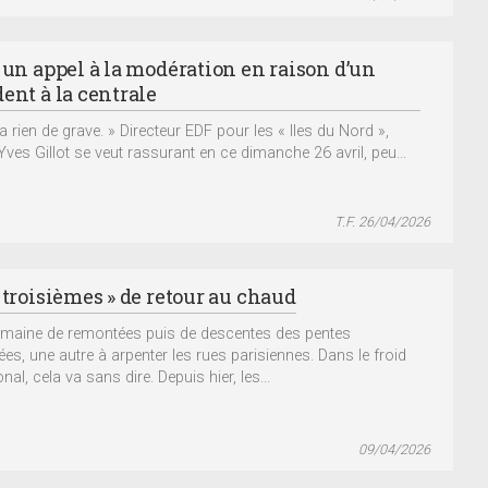
: un appel à la modération en raison d’un
ent à la centrale
y a rien de grave. » Directeur EDF pour les « Iles du Nord »,
Yves Gillot se veut rassurant en ce dimanche 26 avril, peu...
T.F. 26/04/2026
 troisièmes » de retour au chaud
maine de remontées puis de descentes des pentes
ées, une autre à arpenter les rues parisiennes. Dans le froid
al, cela va sans dire. Depuis hier, les...
09/04/2026