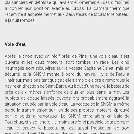
plaisanciers en détresse, qui avaient eux-mêmes eu des difficultés
à donner leur position exacte au Cross. La caméra thermique
récemment achetée permet aux sauveteurs de localiser le bateau,
à la nuit tombée.
Voie d’eau
Après le choc avec un récif près de Pinel, une voie d’eau s’est
ouverte et les deux moteurs sont tombés en rade. Les cinq
naufragés sont récupérés sur la vedette Capitaine Danet, mis en
sécurité, et la SNSM monte à bord du navire. Il y a de l’eau à
l’intérieur, mais pas tant que ça ; elle s’emploie alors à remorquer le
navire en direction de Saint-Barth. Au bout d’une heure, le bateau de
près de dix mètres s’enfonce de plus en plus dans la mer. Les
hublots de coque laissés ouverts ont probablement aggravé la
situation causée par la voie d’eau. La vedette de la SNSM a même
perdu la transmission sur l’un de ses propres moteurs, éprouvé
par le poids à remorquer. La SNSM entre alors en baie de
Fourchue, et vise l’endroit le moins profond possible pour pomper
l’eau et sauver le bateau, qui est aussi l’habitation de son
propriétaire. Mais il finit par couler par l’arrière, rapidement.