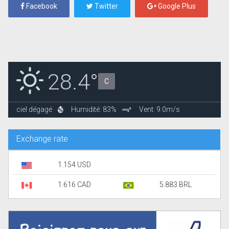
Facebook
Twitter
Google Plus
28.4°
C
ciel dégagé
Humidité: 83%
Vent: 9.0m/s
Exchange rate
1.154 USD
1.616 CAD
5.883 BRL