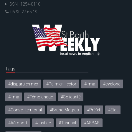
ISSN : 1254-0110
05 90 27 65 19
Tags
#disparu en mer
#Palmier Hector
#Irma
#cyclone
#irma
#Témoignage
#Solidarité
#Conseil territorial
#Bruno Magras
#Préfet
#Etat
#Aéroport
#Justice
#Tribunal
#ASBAS