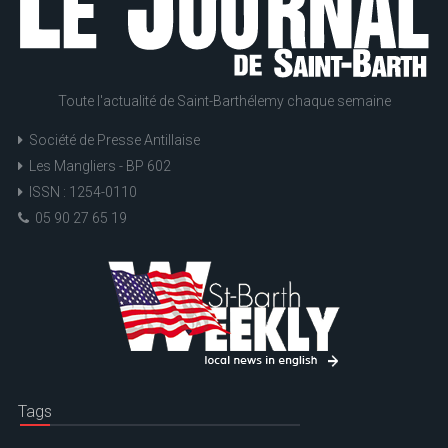
Toute l'actualité de Saint-Barthélemy chaque semaine
Société de Presse Antillaise
Les Mangliers - BP 602
ISSN : 1254-0110
05 90 27 65 19
Tags