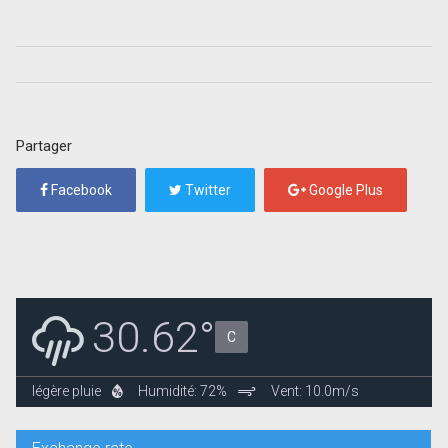
Partager
Facebook
Twitter
Google Plus
30.62°
C
légère pluie
Humidité: 72%
Vent: 10.0m/s