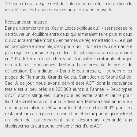
19 heures) mais également de l’interdiction d’offrir à leur clientèle
installée sur les transats une restauration sans couverts.
Redevance en hausse
Dans un premier temps, Xavier Lédée explique qu’il « est nécessaire
de trouver un équilibre entre ceux qui aimeraient faire plus et ceux
qui voudraient faire moins » en termes de réglementation. « Le sujet
est complexe et sensible, c’est pourquoi il doit être revu de manière
plus régulière », insiste le président. De fait, depuis son instauration
en 2017, le texte n’a pas été révisé. Conseillère territoriale chargée
des affaires touristiques, Mélissa Lake présente le projet de
délibération. Elle indique : « Dans le cas présent, il concerne les
plages de Flamands, Grands Galets, Saint-Jean et Grand-Cul-de-
Sac. A ce jour nous avons délivré sept AOT dont la redevance
totale est à peu près de 225.000 euros à l’année. » Deux types
d’AOT sont distinguées : l’une pour les restaurants et l’autre pour
les hôtels-restaurants. Sur la redevance, Mélissa Lake annonce «
une augmentation de 50% pour les hôteliers et de 300% pour les
restaurateurs ». Un plan d’implantation effectué par un géomètre et
un plan de stationnement sera désormais demandé aux
établissements qui souhaitent bénéficier d’une AOT.