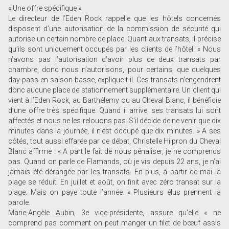
« Une offre spécifique »
Le directeur de l’Eden Rock rappelle que les hôtels concernés
disposent d’une autorisation de la commission de sécurité qui
autorise un certain nombre de place. Quant aux transats, il précise
qu’ils sont uniquement occupés par les clients de l’hôtel. « Nous
n’avons pas l’autorisation d’avoir plus de deux transats par
chambre, donc nous n’autorisons, pour certains, que quelques
day-pass en saison basse, explique-t-il. Ces transats n’engendrent
donc aucune place de stationnement supplémentaire. Un client qui
vient à l’Eden Rock, au Barthélemy ou au Cheval Blanc, il bénéficie
d’une offre très spécifique. Quand il arrive, ses transats lui sont
affectés et nous ne les relouons pas. S’il décide de ne venir que dix
minutes dans la journée, il n’est occupé que dix minutes. » A ses
côtés, tout aussi effarée par ce débat, Christelle Hilpron du Cheval
Blanc affirme : « A part le fait de nous pénaliser, je ne comprends
pas. Quand on parle de Flamands, où je vis depuis 22 ans, je n’ai
jamais été dérangée par les transats. En plus, à partir de mai la
plage se réduit. En juillet et août, on finit avec zéro transat sur la
plage. Mais on paye toute l’année. » Plusieurs élus prennent la
parole.
Marie-Angèle Aubin, 3e vice-présidente, assure qu’elle « ne
comprend pas comment on peut manger un filet de bœuf assis