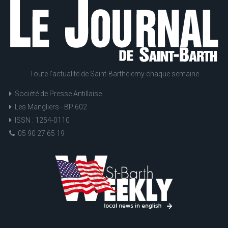
Toute l'actualité de Saint-Barthélemy chaque semaine
Société de Presse Antillaise
Les Mangliers - BP 602
ISSN : 1254-0110
05 90 27 65 19