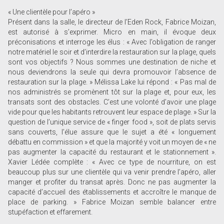
« Une clientèle pour l’apéro »
Présent dans la salle, le directeur de l’Eden Rock, Fabrice Moizan,
est autorisé à s’exprimer. Micro en main, il évoque deux
préconisations et interroge les élus : « Avec l’obligation de ranger
notre matériel le soir et d’interdire la restauration sur la plage, quels
sont vos objectifs ? Nous sommes une destination de niche et
nous deviendrons la seule qui devra promouvoir l’absence de
restauration sur la plage. » Mélissa Lake lui répond : « Pas mal de
nos administrés se promènent tôt sur la plage et, pour eux, les
transats sont des obstacles. C’est une volonté d’avoir une plage
vide pour que les habitants retrouvent leur espace de plage. » Sur la
question de l’unique service de « finger food », soit de plats servis
sans couverts, l’élue assure que le sujet a été « longuement
débattu en commission » et que la majorité y voit un moyen de « ne
pas augmenter la capacité du restaurant et le stationnement ».
Xavier Lédée complète : « Avec ce type de nourriture, on est
beaucoup plus sur une clientèle qui va venir prendre l’apéro, aller
manger et profiter du transat après. Donc ne pas augmenter la
capacité d’accueil des établissements et accroître le manque de
place de parking. » Fabrice Moizan semble balancer entre
stupéfaction et effarement.