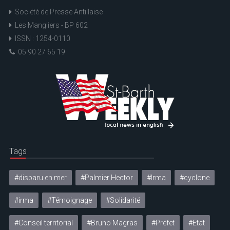
Société de Presse Antillaise
Les Mangliers - BP 602
ISSN : 1254-0110
05 90 27 65 19
Tags
#disparu en mer
#Palmier Hector
#Irma
#cyclone
#irma
#Témoignage
#Solidarité
#Conseil territorial
#Bruno Magras
#Préfet
#Etat