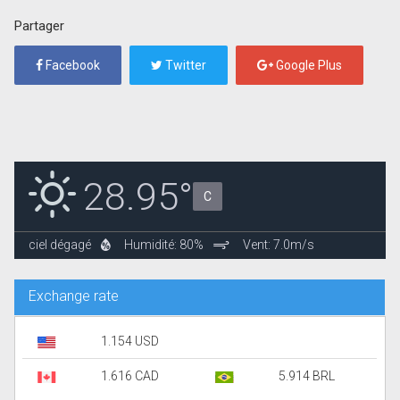
Partager
Facebook
Twitter
Google Plus
28.95°
C
ciel dégagé
Humidité: 80%
Vent: 7.0m/s
Exchange rate
1.154 USD
1.616 CAD
5.914 BRL