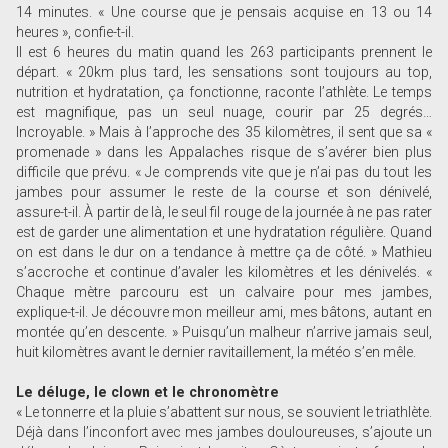
14 minutes. « Une course que je pensais acquise en 13 ou 14
heures », confie-t-il.
Il est 6 heures du matin quand les 263 participants prennent le
départ. « 20km plus tard, les sensations sont toujours au top,
nutrition et hydratation, ça fonctionne, raconte l’athlète. Le temps
est magnifique, pas un seul nuage, courir par 25 degrés…
Incroyable. » Mais à l’approche des 35 kilomètres, il sent que sa «
promenade » dans les Appalaches risque de s’avérer bien plus
difficile que prévu. « Je comprends vite que je n’ai pas du tout les
jambes pour assumer le reste de la course et son dénivelé,
assure-t-il. À partir de là, le seul fil rouge de la journée à ne pas rater
est de garder une alimentation et une hydratation régulière. Quand
on est dans le dur on a tendance à mettre ça de côté. » Mathieu
s’accroche et continue d’avaler les kilomètres et les dénivelés. «
Chaque mètre parcouru est un calvaire pour mes jambes,
explique-t-il. Je découvre mon meilleur ami, mes bâtons, autant en
montée qu’en descente. » Puisqu’un malheur n’arrive jamais seul,
huit kilomètres avant le dernier ravitaillement, la météo s’en mêle.
Le déluge, le clown et le chronomètre
« Le tonnerre et la pluie s’abattent sur nous, se souvient le triathlète.
Déjà dans l’inconfort avec mes jambes douloureuses, s’ajoute un