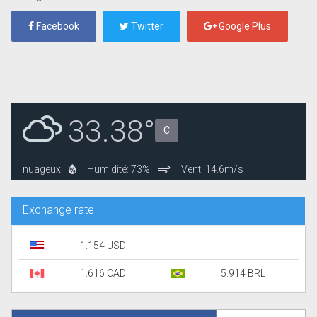
Facebook
Twitter
Google Plus
33.38°
C
nuageux
Humidité: 73%
Vent: 14.6m/s
Exchange rate
1.154 USD
1.616 CAD
5.914 BRL