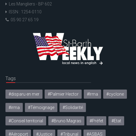
Les Mangliers - BP 602
ISSN : 1254-0110
05 90 27 65 19
Tags
#disparu en mer
#Palmier Hector
#Irma
#cyclone
#irma
#Témoignage
#Solidarité
#Conseil territorial
#Bruno Magras
#Préfet
#Etat
#Aéroport
#Justice
#Tribunal
#ASBAS