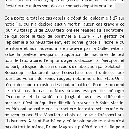
tous confinés sans symptôme grave. Certains viennent de
l’extérieur, d’autres sont des cas contacts dépistés ensuite.
Cela porte le total de cas depuis le début de l’épidémie à 17 sur
notre île, qui n’a déploré aucun mort ni aucun cas grave à ce
jour. Au total plus de 2.000 tests ont été réalisés au laboratoire,
ce qui porte le taux de positivité à 1,02%. « La gestion de
l’épidémie à Saint-Barthélemy est bonne, grâce à l’échelle du
territoire et aux moyens mis en œuvre par la Collectivité »,
salue la préfète, évoquant l’acquisition de machines de test
pour le laboratoire, l’emploi d’agents d’accueil à l’aéroport et
au port, le logiciel de suivi en cours d’élaboration par Solutech.
Beaucoup redoutaient que l’ouverture des frontières aux
touristes venant de zones rouges, notamment les Etats-Unis,
n’entraîne une explosion des contaminations. Pour le moment
ce n’est pas le cas. « Nous devons essayer de ménager
l’économie et la santé, en jonglant avec les différentes
mesures. C’est un équilibre difficile à trouver. » A Saint-Martin,
les élus ont souhaité que la frontière terrestre soit fermée de
nouveau quand Sint-Maarten a choisi de rouvrir l’aéroport aux
Etatsuniens. A Saint-Barthélemy, où le volume de touristes n’est
pas du tout le même, Bruno Magras a préféré rouvrir l’île pour