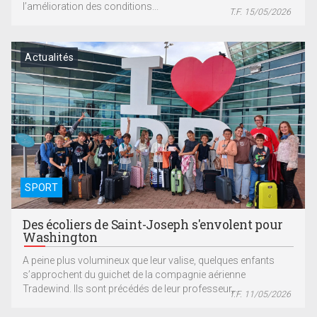
l’amélioration des conditions...
T.F. 15/05/2026
Actualités
SPORT
Des écoliers de Saint-Joseph s'envolent pour
Washington
A peine plus volumineux que leur valise, quelques enfants
s’approchent du guichet de la compagnie aérienne
Tradewind. Ils sont précédés de leur professeur,...
T.F. 11/05/2026