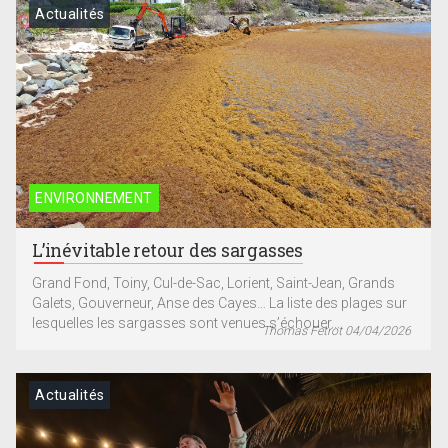
Actualités
ENVIRONNEMENT
L’inévitable retour des sargasses
Grand Fond, Toiny, Cul-de-Sac, Lorient, Saint-Jean, Grands
Galets, Gouverneur, Anse des Cayes… La liste des plages sur
lesquelles les sargasses sont venues s’échouer...
Thomas Fetrot 04/04/2026
Actualités