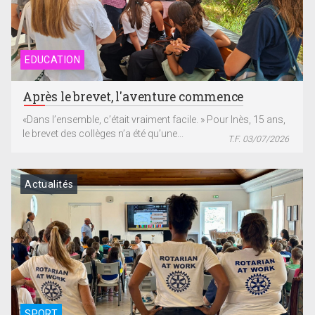
EDUCATION
Après le brevet, l'aventure commence
«Dans l’ensemble, c’était vraiment facile. » Pour Inès, 15 ans,
le brevet des collèges n’a été qu’une...
T.F. 03/07/2026
Actualités
SPORT