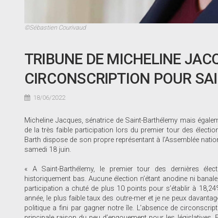
©Sébastien Courivaud
TRIBUNE DE MICHELINE JACQ
CIRCONSCRIPTION POUR SAI
18/06/2022
Micheline Jacques, sénatrice de Saint-Barthélemy mais égalemen
de la très faible participation lors du premier tour des électio
Barth dispose de son propre représentant à l’Assemblée nationa
samedi 18 juin.
« A Saint-Barthélemy, le premier tour des dernières élec
historiquement bas. Aucune élection n’étant anodine ni banale,
participation a chuté de plus 10 points pour s’établir à 18,2
année, le plus faible taux des outre-mer et je ne peux davanta
politique a fini par gagner notre île. L’absence de circonscr
principale raison du peu d’engouement pour les législatives. En