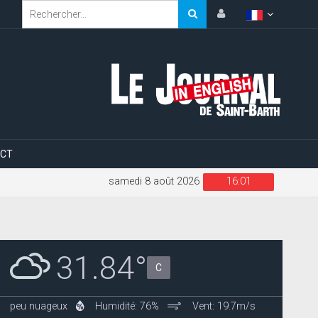
CT
samedi 8 août 2026
16:01
31.84°
C
peu nuageux
Humidité: 76%
Vent: 19.7m/s