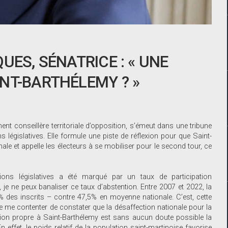
UES, SÉNATRICE : « UNE
NT-BARTHÉLEMY ? »
t conseillère territoriale d’opposition, s’émeut dans une tribune
ns législatives. Elle formule une piste de réflexion pour que Saint-
le et appelle les électeurs à se mobiliser pour le second tour, ce
tions législatives a été marqué par un taux de participation
 je ne peux banaliser ce taux d’abstention. Entre 2007 et 2022, la
4% des inscrits – contre 47,5% en moyenne nationale. C’est, cette
ge me contenter de constater que la désaffection nationale pour la
iption propre à Saint-Barthélemy est sans aucun doute possible la
 effet, le poids relatif de la population saint-martinoise favorise