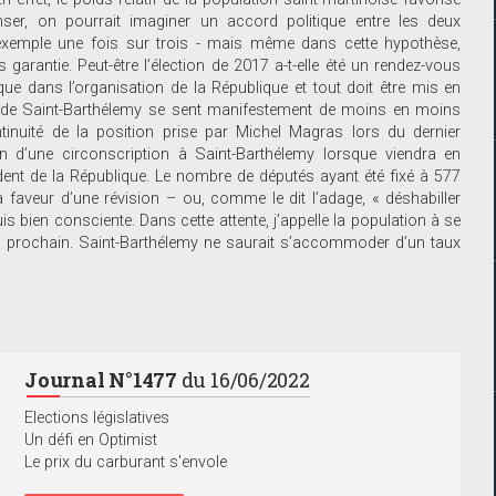
nser, on pourrait imaginer un accord politique entre les deux
 exemple une fois sur trois - mais même dans cette hypothèse,
 garantie. Peut-être l’élection de 2017 a-t-elle été un rendez-vous
ue dans l’organisation de la République et tout doit être mis en
n de Saint-Barthélemy se sent manifestement de moins en moins
ntinuité de la position prise par Michel Magras lors du dernier
on d’une circonscription à Saint-Barthélemy lorsque viendra en
dent de la République. Le nombre de députés ayant été fixé à 577
la faveur d’une révision – ou, comme le dit l’adage, « déshabiller
is bien consciente. Dans cette attente, j’appelle la population à se
n prochain. Saint-Barthélemy ne saurait s’accommoder d’un taux
Journal N°1477
du 16/06/2022
Elections législatives
Un défi en Optimist
Le prix du carburant s'envole