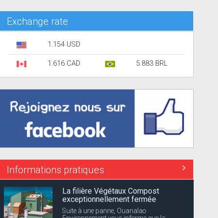
Exchange rate
1.154 USD
1.616 CAD
5.883 BRL
Informations pratiques
La filière Végétaux Compost
exceptionnellement fermée
Suite à une panne, Ouanalao
Environnement vous informe que la...