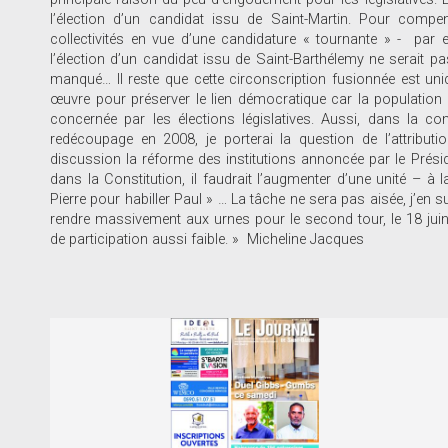
l’élection d’un candidat issu de Saint-Martin. Pour compe
collectivités en vue d’une candidature « tournante » - par
l’élection d’un candidat issu de Saint-Barthélemy ne serait pas
manqué… Il reste que cette circonscription fusionnée est uniq
œuvre pour préserver le lien démocratique car la populatio
concernée par les élections législatives. Aussi, dans la co
redécoupage en 2008, je porterai la question de l’attributi
discussion la réforme des institutions annoncée par le Prési
dans la Constitution, il faudrait l’augmenter d’une unité – à 
Pierre pour habiller Paul » … La tâche ne sera pas aisée, j’en su
rendre massivement aux urnes pour le second tour, le 18 jui
de participation aussi faible. » Micheline Jacques