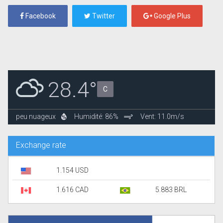
Facebook
Twitter
Google Plus
28.4°
C
peu nuageux
Humidité: 86%
Vent: 11.0m/s
Exchange rate
1.154 USD
1.616 CAD
5.883 BRL