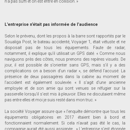
n’a pas suffi et on est entré en collision. »
L’entreprise n’était pas informée de l’audience
Selon le prévenu, dont les propos à la barre sont rapportés par le
Soualiga Post, le bateau accidenté, Voyager 1, était vétuste et ne
disposait pas de tous les équipements. Faute de radar,
notamment, il explique qu’il utilisait un GPS daté. « Comme nous
naviguons près des côtes, nous prenons des repères visuels. De
jour, il est possible de s’orienter sans GPS, mais s’il y a des
complications on a besoin d’un radar », se défend l’accusé. La
présence de deux passagères dans la cabine au moment de
l’accident est également soulevée. « Il s’agit d’une ancienne
employée et de son amie qui sont venues se réfugier sur la
passerelle lorsqu’il s’est mis à pleuvoir. Elles ne discutaient même
pas entre elles et moi je suis resté dans mon truc. »
La société Voyager assure que « l’enquête démontre que tous les
équipements obligatoires en 2017 étaient bien à bord et
fonctionnaient normalement. Si cela n’avait pas été le cas, la
compagnie aurait été aussi assignée… » L’entreprise s’est étonnée