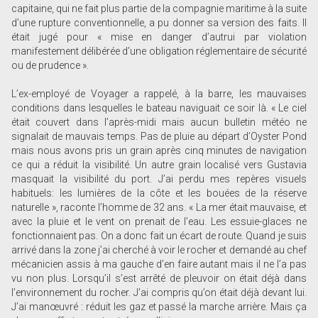
capitaine, qui ne fait plus partie de la compagnie maritime à la suite
d’une rupture conventionnelle, a pu donner sa version des faits. Il
était jugé pour « mise en danger d’autrui par violation
manifestement délibérée d’une obligation réglementaire de sécurité
ou de prudence ».
L’ex-employé de Voyager a rappelé, à la barre, les mauvaises
conditions dans lesquelles le bateau naviguait ce soir là. « Le ciel
était couvert dans l’après-midi mais aucun bulletin météo ne
signalait de mauvais temps. Pas de pluie au départ d’Oyster Pond
mais nous avons pris un grain après cinq minutes de navigation
ce qui a réduit la visibilité. Un autre grain localisé vers Gustavia
masquait la visibilité du port. J’ai perdu mes repères visuels
habituels: les lumières de la côte et les bouées de la réserve
naturelle », raconte l’homme de 32 ans. « La mer était mauvaise, et
avec la pluie et le vent on prenait de l’eau. Les essuie-glaces ne
fonctionnaient pas. On a donc fait un écart de route. Quand je suis
arrivé dans la zone j’ai cherché à voir le rocher et demandé au chef
mécanicien assis à ma gauche d’en faire autant mais il ne l’a pas
vu non plus. Lorsqu’il s’est arrêté de pleuvoir on était déjà dans
l’environnement du rocher. J’ai compris qu’on était déjà devant lui.
J’ai manœuvré : réduit les gaz et passé la marche arrière. Mais ça