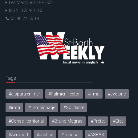
Les Mangliers - BP 602
ISSN : 1254-0110
05 90 27 65 19
Tags
#disparu en mer
#Palmier Hector
#Irma
#cyclone
#irma
#Témoignage
#Solidarité
#Conseil territorial
#Bruno Magras
#Préfet
#Etat
#Aéroport
#Justice
#Tribunal
#ASBAS