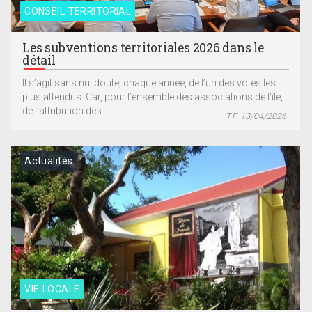
CONSEIL TERRITORIAL
Les subventions territoriales 2026 dans le
détail
Il s’agit sans nul doute, chaque année, de l’un des votes les
plus attendus. Car, pour l’ensemble des associations de l’île,
de l’attribution des...
T.F. 13/04/2026
Actualités
VIE LOCALE