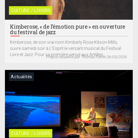
CULTURE / LOISIRS
Kimberose, « de l’émotion pure » en ouverture
du festival de jazz
Kimberose, de son vrai nom Kimberly Rose Kitson-Mills,
ouvre samedi soir à L’Esprit le versant musical du Festival
Livre et Jazz. Pour sa première venue aux Antilles,...
Propos recueillis par Thomas Fetrot 26/03/2026
Actualités
CULTURE / LOISIRS