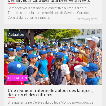
Des Saveurs Caraïbes tournées vers Nevis
Le rendez-vous est habituellement fixé au mois d’août.
Toutefois, pour la troisième édition de Saveurs Caraïbes, le
Comité du tourisme a pris la...
T.F. 08/05/2026
Actualités
EDUCATION
Une réunion fraternelle autour des langues,
des arts et des cultures
Une quarantaine d’élèves du collège Mont-des-Accords de