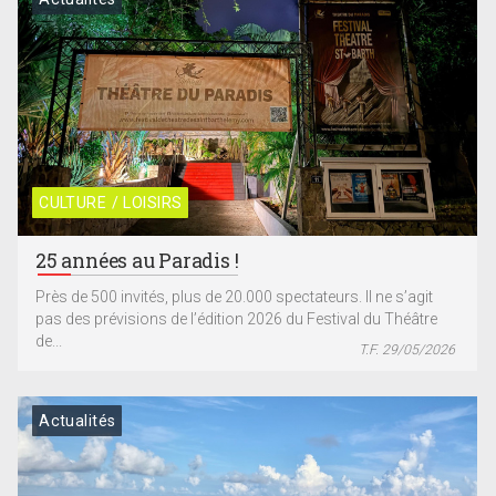
CULTURE / LOISIRS
25 années au Paradis !
Près de 500 invités, plus de 20.000 spectateurs. Il ne s’agit
pas des prévisions de l’édition 2026 du Festival du Théâtre
de...
T.F. 29/05/2026
Actualités