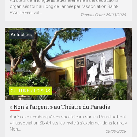
Au cœur de la longue liste des événements et des actions
organisés tout au long de l’année par l’association Saint-
B’Art, le Festival...
Thomas Fetrot 20/03/2026
Actualités
CULTURE / LOISIRS
« Non à l’argent » au Théâtre du Paradis
Après avoir embarqué ses spectateurs sur le « Paradise boat
», l’association SB Artists les invite à s’exclamer, dans le rire, «
Non...
20/03/2026