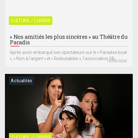
CULTURE / LOISIRS
« Nos amitiés les plus sincères » au Théâtre du
Paradis
Après avoir embarqué ses spectateurs sur le « Paradise boat
», « Non à l’argent » et « Redoutables », l’association SB...
15/05/2026
Actualités
CULTURE / LOISIRS