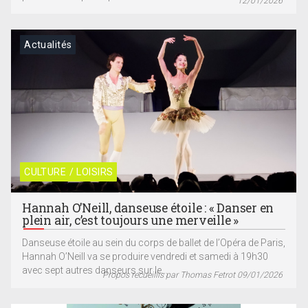
12/01/2026
Actualités
CULTURE / LOISIRS
Hannah O’Neill, danseuse étoile : « Danser en
plein air, c’est toujours une merveille »
Danseuse étoile au sein du corps de ballet de l’Opéra de Paris,
Hannah O’Neill va se produire vendredi et samedi à 19h30
avec sept autres danseurs sur le...
Propos recueillis par Thomas Fetrot 09/01/2026