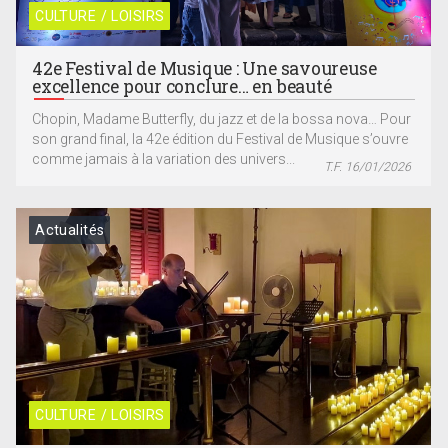
CULTURE / LOISIRS
42e Festival de Musique : Une savoureuse
excellence pour conclure… en beauté
Chopin, Madame Butterfly, du jazz et de la bossa nova… Pour
son grand final, la 42e édition du Festival de Musique s’ouvre
comme jamais à la variation des univers...
T.F. 16/01/2026
Actualités
CULTURE / LOISIRS