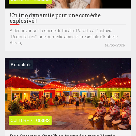
Un trio dynamite pour une comédie
explosive !
A découvrir sur la scène du théâtre Paradis à Gustavia
“Redoutables”, une comédie acide et irrésistible d’Isabelle
Alexis,...
08/05/2026
Actualités
CULTURE / LOISIRS