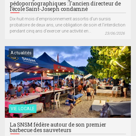
pédopornographiques : l'ancien directeur de
l’école Saint-Joseph condamné
Dix-huit mois d’emprisonnement assortis d'un sursis
probatoire de deux ans, une obligation de soin et l'interdiction
pendant cinq ans d'exercer une activité en...
23/06/2026
Actualités
VIE LOCALE
La SNSM fédère autour de son premier
barbecue des sauveteurs