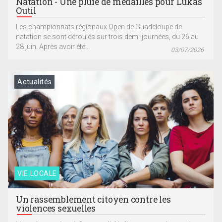
Natation - Une pluie de médailles pour Lukas
Outil
Les championnats régionaux Open de Guadeloupe de
natation se sont déroulés sur trois demi-journées, du 26 au
28 juin. Après avoir été...
03/07/2026
Actualités
VIE LOCALE
Un rassemblement citoyen contre les
violences sexuelles