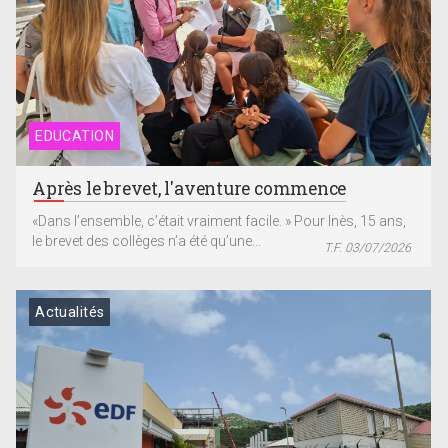
EDUCATION
Après le brevet, l'aventure commence
«Dans l’ensemble, c’était vraiment facile. » Pour Inès, 15 ans,
le brevet des collèges n’a été qu’une...
T.F. 03/07/2026
Actualités