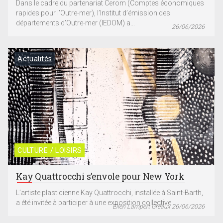
Dans le cadre du partenariat Cerom (Comptes économiques
rapides pour l’Outre-mer), l’Institut d’émission des
départements d’Outre-mer (IEDOM) a...
26/06/2026
Actualités
CULTURE / LOISIRS
Kay Quattrocchi s’envole pour New York
L’artiste plasticienne Kay Quattrocchi, installée à Saint-Barth,
a été invitée à participer à une exposition collective...
Ellen Lampert Gréaux 26/06/2026