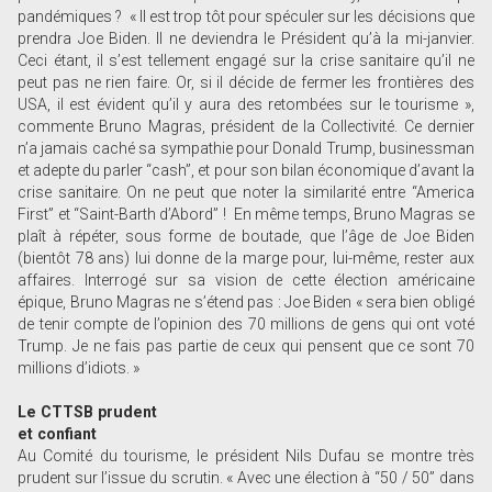
pandémiques ? « Il est trop tôt pour spéculer sur les décisions que
prendra Joe Biden. Il ne deviendra le Président qu’à la mi-janvier.
Ceci étant, il s’est tellement engagé sur la crise sanitaire qu’il ne
peut pas ne rien faire. Or, si il décide de fermer les frontières des
USA, il est évident qu’il y aura des retombées sur le tourisme »,
commente Bruno Magras, président de la Collectivité. Ce dernier
n’a jamais caché sa sympathie pour Donald Trump, businessman
et adepte du parler “cash”, et pour son bilan économique d’avant la
crise sanitaire. On ne peut que noter la similarité entre “America
First” et “Saint-Barth d’Abord” ! En même temps, Bruno Magras se
plaît à répéter, sous forme de boutade, que l’âge de Joe Biden
(bientôt 78 ans) lui donne de la marge pour, lui-même, rester aux
affaires. Interrogé sur sa vision de cette élection américaine
épique, Bruno Magras ne s’étend pas : Joe Biden « sera bien obligé
de tenir compte de l’opinion des 70 millions de gens qui ont voté
Trump. Je ne fais pas partie de ceux qui pensent que ce sont 70
millions d’idiots. »
Le CTTSB prudent
et confiant
Au Comité du tourisme, le président Nils Dufau se montre très
prudent sur l’issue du scrutin. « Avec une élection à “50 / 50” dans