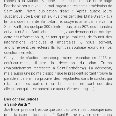
l’accès à la Maison Blanche, une publication sur notre page
Facebook nous a valu un mail rageur de résidents américains de
Saint-Barth. Notre publication disait : “Après quatre jours
suspendus Joe Biden est élu 46e président des Etats-Unis”. « (…)
En tant que natifs de Saint-Barth et citoyens américains vivant à
Saint-Barth, les quelque 300 d’entre nous, plus 80% des touristes
qui visitent Saint-Barth chaque année, vous demandent de corriger
cette désinformation et, en tant que journalistes, de fournir des
informations véridiques et impartiales », nous écrivent,
anonymement, ces lecteurs. Ils n’ont pas souhaité répondre à nos
questions en retour.
Ce type de réaction -beaucoup moins répandue en 2016 et
antérieurement-, illustre la déception du clan Trump
(majoritairement représenté à Saint-Barthélemy). La déception,
mais aussi une pointe d’espoir que le président sortant trouve la
parade et parvienne à prouver des irrégularités dans le scrutin, qui
rebattraient les cartes (pour l’instant ce ne sont que des
allégations qui ne se basent sur aucun élément tangible).
Des conséquences
à Saint-Barth ?
Joe Biden président, est-ce que cela peut avoir des conséquences
pour la saison touristique à Saint-Barthélemy, en ces temps