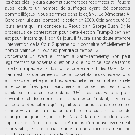
les états clés il y aura automatiquement des recomptes et il faudra
aussi déduire un nombre de suffrages ayant été constatés
comme illégaux. Nous sommes dans le déjà-vu. Le Démocrate Al
Gore avait lui aussi contesté l’élection en 2000. Cela avait duré 36
jours avant qu’il ne concède au Républicain George Bush. Or, le
processus de contestation pour cette élection Trump-Biden n’en
est pour l’instant qu’à son 8e jour… il faudra sans doute attendre
l’intervention de la Cour Suprême pour connaître officiellement le
nom du vainqueur. Tout ceci prendra du temps… »
Concernant un éventuel impact à Saint-Barthélemy, «on peut
légitimement se poser la question à quel point ce laps de temps
incertain impactera le flux touristique émanant des USA. Saint-
Barth est très concernée vu que la quasi-totalité des réservations
au niveau de l’hébergement repose actuellement sur notre clientèle
américaine (très peu d’européens à cause des restrictions
sanitaires mise en place dans l’UE). Les réservations pour
novembre et décembre tiennent bon pour l’instant, il y en a
beaucoup. Souhaitons qu’il n’y ait pas d’annulations de dernière
minute – vu que la situation sanitaire mondiale ne cesse de
changer au jour le jour. » Et Nils Dufau de conclure avec
l’optimisme qu’on lui connaît : « À moins d’un nouvel événement
imprévisible, je reste confiant sur le fait que la clientèle américaine
sera bien présente pour cette fin l’année. »