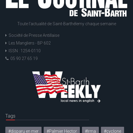
Toute l'actualité de Saint-Barthélemy chaque semaine
Société de Presse Antillaise
Les Mangliers - BP 602
ISSN : 1254-0110
05 90 27 65 19
Tags
#disparu en mer
#Palmier Hector
#Irma
#cyclone