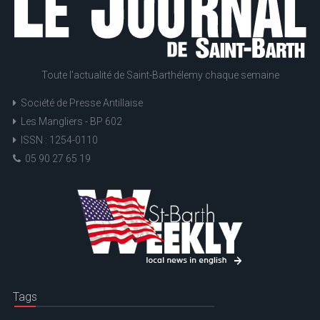
Toute l'actualité de Saint-Barthélemy chaque semaine
Société de Presse Antillaise
Les Mangliers - BP 602
ISSN : 1254-0110
05 90 27 65 19
Tags