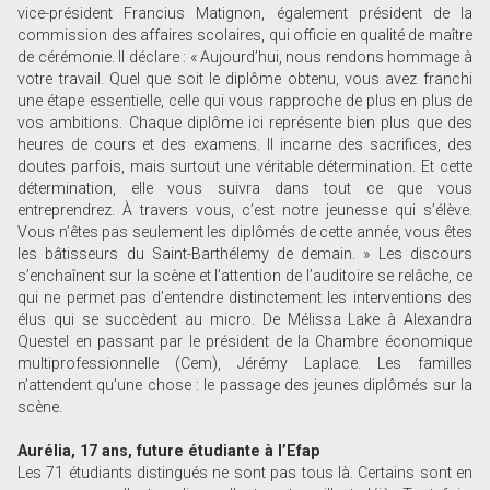
vice-président Francius Matignon, également président de la
commission des affaires scolaires, qui officie en qualité de maître
de cérémonie. Il déclare : « Aujourd’hui, nous rendons hommage à
votre travail. Quel que soit le diplôme obtenu, vous avez franchi
une étape essentielle, celle qui vous rapproche de plus en plus de
vos ambitions. Chaque diplôme ici représente bien plus que des
heures de cours et des examens. Il incarne des sacrifices, des
doutes parfois, mais surtout une véritable détermination. Et cette
détermination, elle vous suivra dans tout ce que vous
entreprendrez. À travers vous, c’est notre jeunesse qui s’élève.
Vous n’êtes pas seulement les diplômés de cette année, vous êtes
les bâtisseurs du Saint-Barthélemy de demain. » Les discours
s’enchaînent sur la scène et l’attention de l’auditoire se relâche, ce
qui ne permet pas d’entendre distinctement les interventions des
élus qui se succèdent au micro. De Mélissa Lake à Alexandra
Questel en passant par le président de la Chambre économique
multiprofessionnelle (Cem), Jérémy Laplace. Les familles
n’attendent qu’une chose : le passage des jeunes diplômés sur la
scène.
Aurélia, 17 ans, future étudiante à l’Efap
Les 71 étudiants distingués ne sont pas tous là. Certains sont en