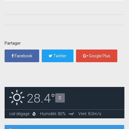
Partager
Facebook
Twitter
Google Plus
28.4°
C
ciel dégagé
Humidité: 80%
Vent: 8.0m/s