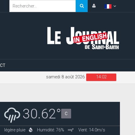
CT
samedi 8 août 2026
14:02
30.62°
C
légère pluie
Humidité: 76%
Vent: 14.0m/s