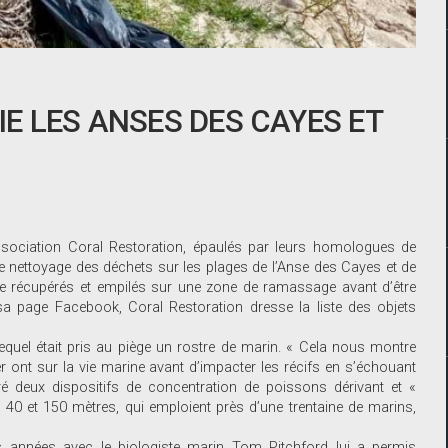
E LES ANSES DES CAYES ET
sociation Coral Restoration, épaulés par leurs homologues de
e nettoyage des déchets sur les plages de l’Anse des Cayes et de
tre récupérés et empilés sur une zone de ramassage avant d’être
 sa page Facebook, Coral Restoration dresse la liste des objets
quel était pris au piège un rostre de marin. « Cela nous montre
er ont sur la vie marine avant d’impacter les récifs en s’échouant
 deux dispositifs de concentration de poissons dérivant et «
e 40 et 150 mètres, qui emploient près d’une trentaine de marins,
urs années avec le biologiste marin Tom Pitchford lui a permis