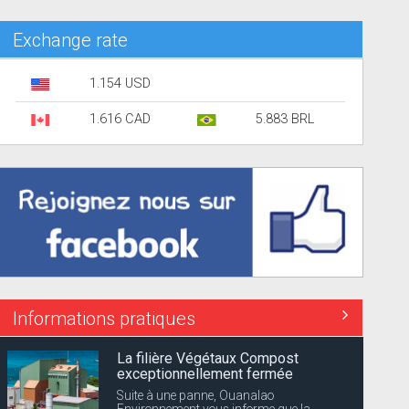
Exchange rate
1.154 USD
1.616 CAD
5.883 BRL
Informations pratiques
La filière Végétaux Compost
exceptionnellement fermée
Suite à une panne, Ouanalao
Environnement vous informe que la...