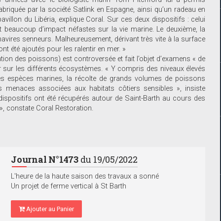
 fabriquée par la société Satlink en Espagne, ainsi qu’un radeau en
illon du Libéria, explique Coral. Sur ces deux dispositifs : celui
t beaucoup d’impact néfastes sur la vie marine. Le deuxième, la
s navires senneurs. Malheureusement, dérivant très vite à la surface
nt été ajoutés pour les ralentir en mer. »
ration des poissons) est controversée et fait l’objet d’examens « de
ir sur les différents écosystèmes. « Y compris des niveaux élevés
es espèces marines, la récolte de grands volumes de poissons
les menaces associées aux habitats côtiers sensibles », insiste
dispositifs ont été récupérés autour de Saint-Barth au cours des
 », constate Coral Restoration.
Journal N°1473
du 19/05/2022
L'heure de la haute saison des travaux a sonné
Un projet de ferme vertical à St Barth
Ajouter au Panier