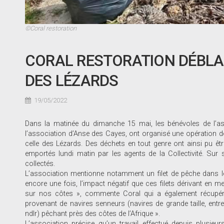
©Coral restoration
CORAL RESTORATION DÉBLAI
DES LÉZARDS
19/05/2022
Dans la matinée du dimanche 15 mai, les bénévoles de l’as
l’association d’Anse des Cayes, ont organisé une opération d
celle des Lézards. Des déchets en tout genre ont ainsi pu ê
emportés lundi matin par les agents de la Collectivité. Sur
collectés.
L’association mentionne notamment un filet de pêche dans le
encore une fois, l’impact négatif que ces filets dérivant en m
sur nos côtes », commente Coral qui a également récupéré
provenant de navires senneurs (navires de grande taille, entr
ndlr) pêchant près des côtes de l’Afrique ».
L’association précise qu’un travail effectué depuis plusie