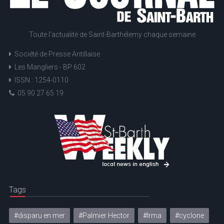
Toute l'actualité de Saint-Barthélemy chaque semaine
Société de Presse Antillaise
Les Mangliers - BP 602
ISSN : 1254-0110
05 90 27 65 19
Tags
#disparu en mer
#Palmier Hector
#Irma
#cyclone