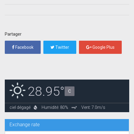
Partager
Facebook
Twitter
Google Plus
28.95°
C
ciel dégagé
Humidité: 80%
Vent: 7.0m/s
Exchange rate