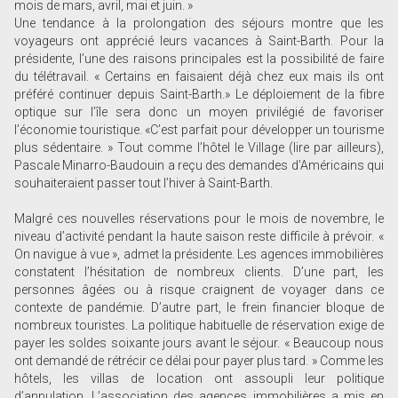
mois de mars, avril, mai et juin. »
Une tendance à la prolongation des séjours montre que les
voyageurs ont apprécié leurs vacances à Saint-Barth. Pour la
présidente, l’une des raisons principales est la possibilité de faire
du télétravail. « Certains en faisaient déjà chez eux mais ils ont
préféré continuer depuis Saint-Barth.» Le déploiement de la fibre
optique sur l’île sera donc un moyen privilégié de favoriser
l’économie touristique. «C’est parfait pour développer un tourisme
plus sédentaire. » Tout comme l’hôtel le Village (lire par ailleurs),
Pascale Minarro-Baudouin a reçu des demandes d’Américains qui
souhaiteraient passer tout l’hiver à Saint-Barth.
Malgré ces nouvelles réservations pour le mois de novembre, le
niveau d’activité pendant la haute saison reste difficile à prévoir. «
On navigue à vue », admet la présidente. Les agences immobilières
constatent l’hésitation de nombreux clients. D’une part, les
personnes âgées ou à risque craignent de voyager dans ce
contexte de pandémie. D’autre part, le frein financier bloque de
nombreux touristes. La politique habituelle de réservation exige de
payer les soldes soixante jours avant le séjour. « Beaucoup nous
ont demandé de rétrécir ce délai pour payer plus tard. » Comme les
hôtels, les villas de location ont assoupli leur politique
d’annulation. L’association des agences immobilières a mis en