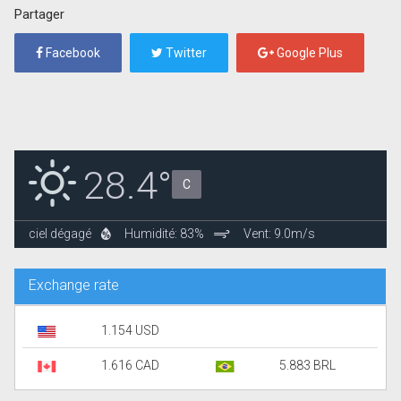
Partager
Facebook
Twitter
Google Plus
28.4°
C
ciel dégagé
Humidité: 83%
Vent: 9.0m/s
Exchange rate
1.154 USD
1.616 CAD
5.883 BRL