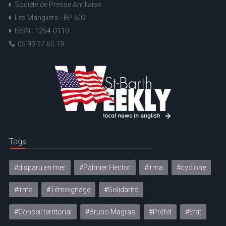
Société de Presse Antillaise
Les Mangliers - BP 602
ISSN : 1254-0110
05 90 27 65 19
Tags
#disparu en mer
#Palmier Hector
#Irma
#cyclone
#irma
#Témoignage
#Solidarité
#Conseil territorial
#Bruno Magras
#Préfet
#Etat