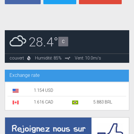
28.4°
C
couvert
Humidité: 85%
Vent: 10.0m/s
Exchange rate
1.154 USD
1.616 CAD
5.883 BRL