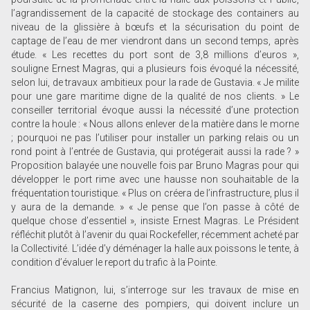
l’agrandissement de la capacité de stockage des containers au
niveau de la glissière à bœufs et la sécurisation du point de
captage de l’eau de mer viendront dans un second temps, après
étude. « Les recettes du port sont de 3,8 millions d’euros »,
souligne Ernest Magras, qui a plusieurs fois évoqué la nécessité,
selon lui, de travaux ambitieux pour la rade de Gustavia. « Je milite
pour une gare maritime digne de la qualité de nos clients. » Le
conseiller territorial évoque aussi la nécessité d’une protection
contre la houle : « Nous allons enlever de la matière dans le morne
; pourquoi ne pas l’utiliser pour installer un parking relais ou un
rond point à l’entrée de Gustavia, qui protégerait aussi la rade ? »
Proposition balayée une nouvelle fois par Bruno Magras pour qui
développer le port rime avec une hausse non souhaitable de la
fréquentation touristique. « Plus on créera de l’infrastructure, plus il
y aura de la demande. » « Je pense que l’on passe à côté de
quelque chose d’essentiel », insiste Ernest Magras. Le Président
réfléchit plutôt à l’avenir du quai Rockefeller, récemment acheté par
la Collectivité. L’idée d’y déménager la halle aux poissons le tente, à
condition d’évaluer le report du trafic à la Pointe.
Francius Matignon, lui, s’interroge sur les travaux de mise en
sécurité de la caserne des pompiers, qui doivent inclure un