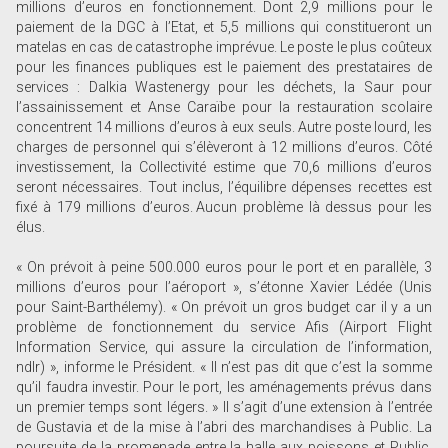
millions d’euros en fonctionnement. Dont 2,9 millions pour le
paiement de la DGC à l’Etat, et 5,5 millions qui constitueront un
matelas en cas de catastrophe imprévue. Le poste le plus coûteux
pour les finances publiques est le paiement des prestataires de
services : Dalkia Wastenergy pour les déchets, la Saur pour
l’assainissement et Anse Caraïbe pour la restauration scolaire
concentrent 14 millions d’euros à eux seuls. Autre poste lourd, les
charges de personnel qui s’élèveront à 12 millions d’euros. Côté
investissement, la Collectivité estime que 70,6 millions d’euros
seront nécessaires. Tout inclus, l’équilibre dépenses recettes est
fixé à 179 millions d’euros. Aucun problème là dessus pour les
élus.
« On prévoit à peine 500.000 euros pour le port et en parallèle, 3
millions d’euros pour l’aéroport », s’étonne Xavier Lédée (Unis
pour Saint-Barthélemy). « On prévoit un gros budget car il y a un
problème de fonctionnement du service Afis (Airport Flight
Information Service, qui assure la circulation de l’information,
ndlr) », informe le Président. « Il n’est pas dit que c’est la somme
qu’il faudra investir. Pour le port, les aménagements prévus dans
un premier temps sont légers. » Il s’agit d’une extension à l’entrée
de Gustavia et de la mise à l’abri des marchandises à Public. La
poursuite de la promenade entre la halle aux poissons et Public,