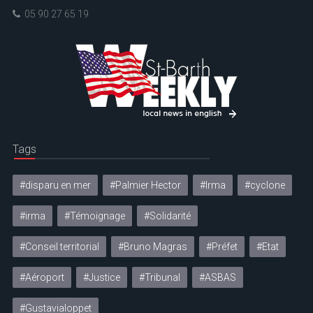
05 90 27 65 19
Tags
#disparu en mer
#Palmier Hector
#Irma
#cyclone
#irma
#Témoignage
#Solidarité
#Conseil territorial
#Bruno Magras
#Préfet
#Etat
#Aéroport
#Justice
#Tribunal
#ASBAS
#Gustavialoppet